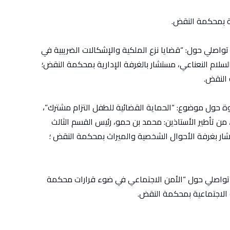
رية بمحكمة النقض.
عة بعد الزوال: لقاء تواصلي حول: “قضايا نزع الملكية والإشكالات الضريبية في
السلام النعناعي، مستشار بالغرفة الإدارية بمحكمة النقض؛
 النقض.
احدة بعد الزوال ندوة حول موضوع: “الحماية القضائية للطفل التزام مشترك”،
ن تأطير الأستاذين: محمد بن حمو، رئيس القسم الثالث
شار بغرفة الأحوال الشخصية والميراث بمحكمة النقض ؛
ة بعد الزوال: لقاء تواصلي حول “الأمن الاجتماعي في ضوء قرارات محكمة
ة الاجتماعية بمحكمة النقض.