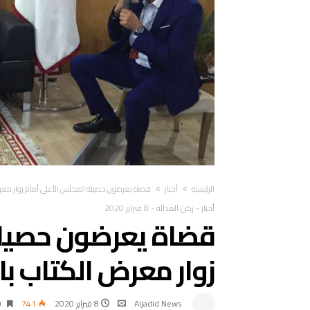
‫الرئيسية‬
أخبار
قضاة يعرضون حصيلة المجلس الأعلى أمام زوار معرض
أخبار
-
ركن العدالة
-
8 فبراير 2020
قضاة يعرضون حصيلة
زوار معرض الكتاب با
Aljadid News
8 فبراير 2020
741
0‫‬