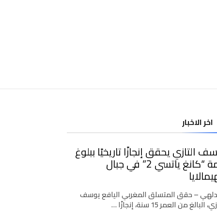
اخر الاخبار
ف التازي يحقق إنجازًا تاريخيًا ببلوغ
قمة “كانغ ياتسي 2” في جبال
يمالايا
دلهي – حقق المتسلق المغربي اليافع يوسف
، البالغ من العمر 15 سنة، إنجازًا …