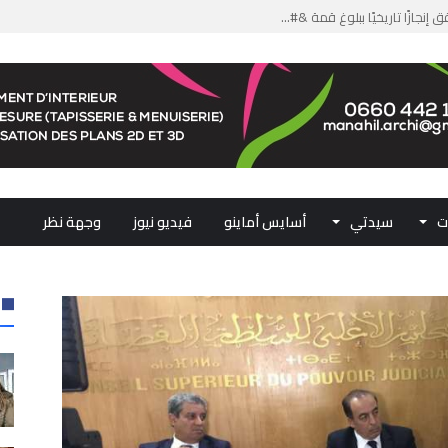
من الدعم الاستثنائي لمهنيي ال...
لومات مضللة وشبكات الاتجار ب...
ملكي...
.. ممثلو جهات المملكة يجددون ...
ت
سيدتي
أسايس أماينو
فيديو نيوز
وجهة نظر