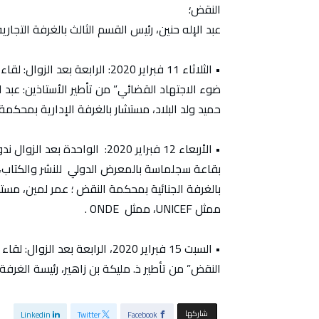
النقض؛
عبد الإله حنين، رئيس القسم الثالث بالغرفة التجا
• الثلاثاء 11 فبراير 2020: الراب
ضوء الاجتهاد القضائي” من تأطير الأستاذين: عبد 
حميد ولد البلاد، مستشار بالغرفة الإدارية بمحكمة
• الأربعاء 12 فبراير 2020: الو
بقاعة سجلماسة بالمعرض الدولي للنشر والكتاب، م
بالغرفة الجنائية بمحكمة النقض ؛ عمر لمين، مست
ممثل UNICEF، ممثل ONDE .
• السبت 15 فبراير 2020، الرابع
النقض” من تأطير ذ. مليكة بن زاهير، رئيسة الغرف
‫‫ شاركها‬
Linkedin
Twitter
Facebook