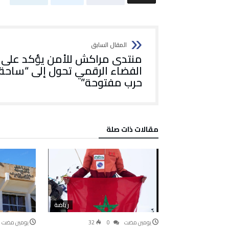
منتدى مراكش للأمن يؤكد على 
الفضاء الرقمي تحول إلى “ساحة
حرب مفتوحة”
‫مقالات ذات صلة‬
رياضة
‫‫‫‏‫يومين مضت‬
0
32
‫‫‫‏‫يومين مضت‬