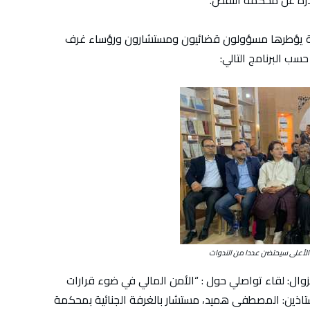
ادرة عن محكمة النقض.
ة يؤطرها مسؤولون قضائيون ومستشارون ورؤساء غرف
ب البرنامج التالي:
الأعلى سيحتضن عددا من الندوات
لساعة الرابعة بعد الزوال: لقاء تواصلي حول : “الأمن المالي في ضوء قرارات
تاذين: المصطفى هميد، مستشار بالغرفة الجنائية بمحكمة