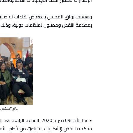
الإصدارات تتضمن احدث الاجتهادات القضائيةالص
وسيعرف رواق المجلس بالمعرض لقاءات تواصلي
بمحكمة النقض وممثلون لمنظمات دولية، وذلك حس
رواق المجلس 
• غدا الأحد:09 فبراير 2020، ا
محكمة النقض (إشكاليات الشيك)”، من تأطير الأس