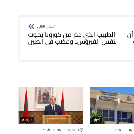
أن
الطبيب الذي حذر من كورونا يموت
بنفس الفيروس.. وغضب في الصين
أخبار
سياسة
44
0
31
0