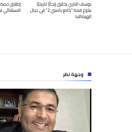
يوسف التازي يحقق إنجازًا تاريخيًا
إطلاق حصة 
ببلوغ قمة “كانغ ياتسي 2” في جبال
الاستثنائي 
الهيمالايا
وجهة نظر