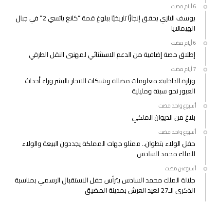
يوسف التازي يحقق إنجازًا تاريخيًا ببلوغ قمة “كانغ ياتسي 2” في جبال
الهيمالايا
إطلاق حصة إضافية من الدعم الاستثنائي لمهنيي النقل الطرقي
وزارة الداخلية: معلومات مضللة وشبكات الاتجار بالبشر وراء أحداث
العبور نحو سبتة ومليلية
‫‫‫‏‫أسبوع واحد مضت‬
بلاغ من الديوان الملكي
‫‫‫‏‫أسبوع واحد مضت‬
حفل الولاء بتطوان.. ممثلو جهات المملكة يجددون البيعة والولاء
للملك محمد السادس
‫‫‫‏‫أسبوعين مضت‬
جلالة الملك محمد السادس يترأس حفل الاستقبال الرسمي بمناسبة
الذكرى الـ27 لعيد العرش بمدينة المضيق