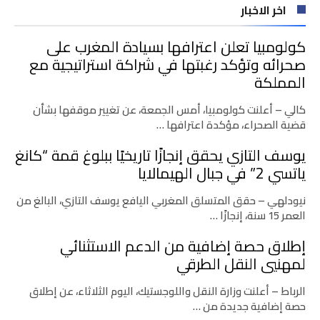
اخر الاخبار
كولومبيا تعلن اعترافها بسيادة المغرب على
صحرائه وتؤكد رغبتها في شراكة استراتيجية مع
المملكة
كالي – أعلنت كولومبيا، أمس الجمعة، عن تغيير موقفها بشأن
قضية الصحراء، مؤكدة اعترافها …
يوسف التازي يحقق إنجازًا تاريخيًا ببلوغ قمة “كانغ
ياتسي 2” في جبال الهيمالايا
نيودلهي – حقق المتسلق المغربي اليافع يوسف التازي، البالغ من
العمر 15 سنة، إنجازًا …
إطلاق حصة إضافية من الدعم الاستثنائي
لمهنيي النقل الطرقي
الرباط – أعلنت وزارة النقل واللوجستيك، اليوم الثلاثاء، عن إطلاق
حصة إضافية جديدة من …