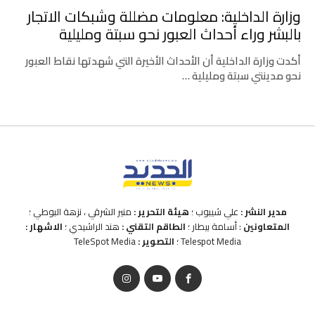
وزارة الداخلية: معلومات مضللة وشبكات الاتجار
بالبشر وراء أحداث العبور نحو سبتة ومليلية
أكدت وزارة الداخلية أن الأحداث الأخيرة التي شهدتها نقاط العبور
نحو مدينتي سبتة ومليلية …
مدير النشر :
علي شيبوب ؛
هيئة التحرير :
منير الشرقي ، نزهة البوطي ؛
المتعاونين
: أسامة بيطار ؛
الطاقم التقني :
هند الراشيدي ؛
الاشهار :
Telespot Media ؛
التصوير :
TeleSpot Media