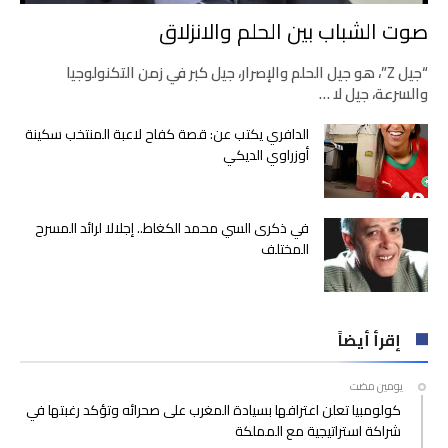
صوت الشباب بين الحلم والانزلاق
“جيل Z”، هو جيل الحلم والإصرار، جيل كبر في زمن التكنولوجيا
والسرعة، جيل لا …
الدافري يكتب عن: قصة كفاح لاعبة المنتخب سكينة
أوزراوي الديكي
في ذكرى السي محمد الكغاط.. إجلالا لرائد المسرح
المختلف
إقرأ أيضاً
‫‫‫‏‫يومين مضت‬
كولومبيا تعلن اعترافها بسيادة المغرب على صحرائه وتؤكد رغبتها في
شراكة استراتيجية مع المملكة