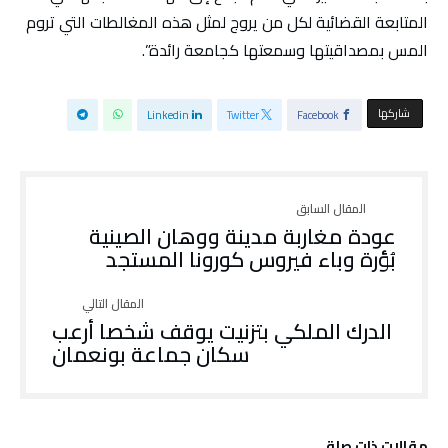
المتابعة القضائية لكل من يروج لمثل هذه المغالطات التي تروم
المس بمصداقيتها وسمعتها كجامعة رائدة”.
‫‫ شاركها‬
Linkedin
Twitter
Facebook
عودة مغاربة مدينة ووهان الصينية
بُؤرة وباء فيروس كورونا المستجد
الدرك الملكي بتزنيت يوقف شخصا أرعب
سكان جماعة بونعمان
‫مقالات ذات صلة‬