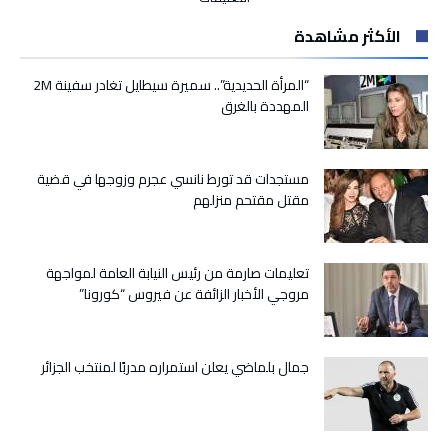
جامعة
الأكثر مشاهدة
القاضي
عياض
ترفض
“المرأة الحديدية”.. سميرة سيطايل تغادر سفينة 2M
اتهامات
المهددة بالغرق
ببيع
دبلومات
مغلقة
مستجدات قد تورط نانسي عجرم وزوجها في قضية
مقتل مقتحم منزلهم
تعليمات صارمة من رئيس النيابة العامة لمواجهة
مروجي الأخبار الزائفة عن فيروس “كورونا”
جمال بلماضي يعلن استمراره مدربًا لمنتخب الجزائر