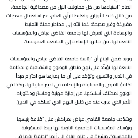
العام “استياءها من كل محاولات النيل من مصداقية الجامعة،
من خلال خلط الأوراق وتغليط الرأي العام، عبر استعمال معطيات
مفبركة وغير صحيحة؛ كما تنبّه إلى مخاطر حملة التغليط
والإساءة التي تتعرض لها جامعة القاضي عياض والمؤسسات
التابعة لها، من خلالها الإساءة إلى الجامعة العمومية”.
وورد ضمن البلاغ أن “رئاسة جامعة القاضي عياض والمؤسسات
التابعة لها تؤكّد على نهج منطق الوضوح والشفافية والحكامة
في التدبير والتسيير، وتؤكد على أن ما يميزها هو احترام مبدأ
تكافؤ الفرص والمساواة والإنصاف في تدبير مبارياتها، وكذا في
الولوج لمختلف أسلاكها، من إجازة مهنية وماستر ودكتوراه،
الأمر الذي عبرت عنه من خلال النهج الذي تسلكه في التدبير”.
وشدّدت جامعة القاضي عياض بمراكش على “قناعة رئيسها
ورؤساء المؤسسات الجامعية التابعة لها بربط المسؤولية
بالمحاسبة”، مشيرة في ختام البلاغ إلى أنها “تحتفظ بقها في