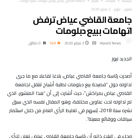
‫الرئيسية‬
منوعات
تعليم
جامعة القاضي عياض ترفض اتهامات ببيع دبلومات
تعليم
-
علوم
-
2 فبراير 2020
جامعة القاضي عياض ترفض
اتهامات ببيع دبلومات
Aljadid News
2 فبراير 2020
549
0 ‫دقائق‬
الجديد نيوز
أصدرت رئاسة جامعة القاضي عياض، بلاغا تفاعلا مع ما جرى
تداوله حول “فضيحة بيع دبلومات لطلبة أشباح تنتقل لجامعة
القاضي عياض بمراكش”، حيث أشارت إلى أن “هذا المنشور، الذي
تم تداوله تحت عناوين مختلفة، وهو المقال نفسه الذي سبق
نشره سنة 2018، يُسهم في تغليط الرأي العام من خلال استثمار
سياقات ووقائع معينة”.
وجاء في البلاغ ذاته أن رئاسة جامعة القاضي عياض تعلن للرأي