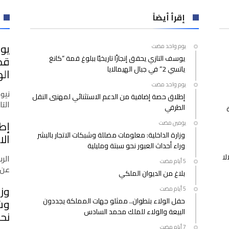
ضمن
عصابة
إقرأ أيضاً
إجرامية
متخصصة
يوس
‫‫‫‏‫يوم واحد مضت‬
في
يوسف التازي يحقق إنجازًا تاريخيًا ببلوغ قمة “كانغ
تنظيم
ياتسي 2” في جبال الهيمالايا
الهجرة
اله
غير
‫‫‫‏‫يوم واحد مضت‬
الشرعية
نيو
إطلاق حصة إضافية من الدعم الاستثنائي لمهنيي النقل
مغلقة
التازي
الطرقي
إط
‫‫‫‏‫يومين مضت‬
وزارة الداخلية: معلومات مضللة وشبكات الاتجار بالبشر
الا
وراء أحداث العبور نحو سبتة ومليلية
لا
الرب
عن 
بلاغ من الديوان الملكي
وزا
حفل الولاء بتطوان.. ممثلو جهات المملكة يجددون
وشب
البيعة والولاء للملك محمد السادس
نحو