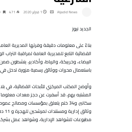
Aljadid News
1 فبراير 2020
471
0‫‬
الجديد نيوز
بناءً على معلومات دقيقة وفرتها المديرية العامة
القضائية التابع للمديرية العامة لمراقبة الترا
البيضاء، وخريبكة، والرباط، وأكادير، ينشطون ضم
باستعمال محررات ووثائق رسمية مزورة تدخل في إع
وأوضح المكتب المركزي للأبحاث القضائية، في بلاغ
المشتبه بهم، قد أسفرت عن حجز معدات معلوماتية
سكانير، و34 ختم يتعلق بمؤسسات ومصالح
مطبوعات للشواهد الإدارية، وشواهد عمل بشركا