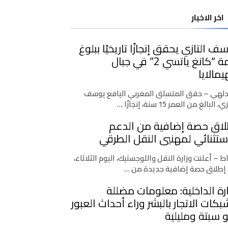
اخر الاخبار
ف التازي يحقق إنجازًا تاريخيًا ببلوغ
قمة “كانغ ياتسي 2” في جبال
يمالايا
دلهي – حقق المتسلق المغربي اليافع يوسف
، البالغ من العمر 15 سنة، إنجازًا …
لاق حصة إضافية من الدعم
ستثنائي لمهنيي النقل الطرقي
اط – أعلنت وزارة النقل واللوجستيك، اليوم الثلاثاء،
إطلاق حصة إضافية جديدة من …
رة الداخلية: معلومات مضللة
كات الاتجار بالبشر وراء أحداث العبور
 سبتة ومليلية