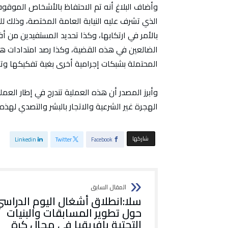
وأضاف البلاغ أنه تم الاحتفاظ بالأشخاص الموقوفي
الذي تشرف عليه النيابة العامة المختصة، وذلك لل
بالأمر في ارتكابها، وكذا تحديد المستفيدين من
الضالعين في هذه القضية، وكذا رصد امتدادات هذ
المحتملة بشبكات إجرامية أخرى بغية تفكيكها وت
وأبرز المصدر أن هذه العملية تندرج في إطار العمل
الهجرة غير الشرعية والاتجار بالبشر والتصدي لهذه
‫‫ شاركها‬
Linkedin
Twitter
Facebook
سلا:انطلاق أشغال اليوم الدراس
حول تطوير المسابقات والبنيات
التحتية بإفريقيا في مجال كرة