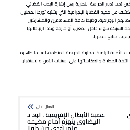
ن تحت تدبير الحراسة النظرية رهن إشارة البحث القضائي
كشف عن جميع القضايا الإجرامية التي يشتبه تورط المعنيين
 أفعالهم الإجرامية، وضبط كافة المساهمين والمشاركين
ه الشبكة سواء داخل المغرب أو خارجه وكذا ارتباطاتها
جفيف منابع دعمها.
يات الأمنية الرامية لمحاربة الجريمة المنظمة، لاسيما ظاهرة
 الآفة الخطيرة وانعكاساتها على استتباب الأمن والاستقرار.
ي
عصبة الأبطال الإفريقية.. الوداد
البيضاوي ينهزم أمام مضيفه
ماميلودي صن داونز