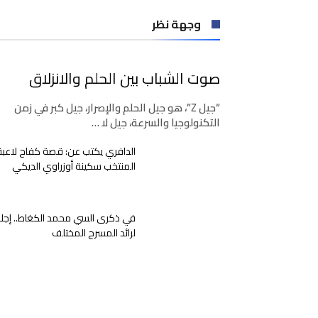
وجهة نظر
صوت الشباب بين الحلم والانزلاق
“جيل Z”، هو جيل الحلم والإصرار، جيل كبر في زمن
التكنولوجيا والسرعة، جيل لا …
الدافري يكتب عن: قصة كفاح لاعبة
المنتخب سكينة أوزراوي الديكي
في ذكرى السي محمد الكغاط.. إجلا
لرائد المسرح المختلف