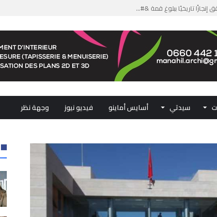
من الدعم الاستثنائي لمهنيي ال...
لومات مضللة وشبكات الاتجار ب...
ملكي...
.. ممثلو جهات المملكة يجددون ...
ت
سيدتي
أسايس أماينو
فيديو نيوز
وجهة نظر