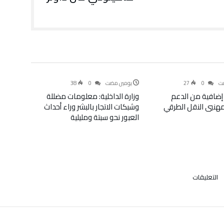
أخبار
سياسة
ضت
0
27
‫‫‫‏‫يومين مضت‬
0
38
إضافية من الدعم
وزارة الداخلية: معلومات مضللة
لمهنيي النقل الطرقي
وشبكات الاتجار بالبشر وراء أحداث
العبور نحو سبتة ومليلية
على
التعليقات
توقيف
6
أشخاص
ينشطون