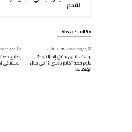
القدم
‫مقالات ذات صلة‬
رياضة
‫‫‫‏‫يوم واحد مضت‬
0
26
‫‫‫‏‫يوم واحد م‬
يوسف التازي يحقق إنجازًا تاريخيًا
إطلاق حصة 
ببلوغ قمة “كانغ ياتسي 2” في جبال
الاستثنائي 
الهيمالايا