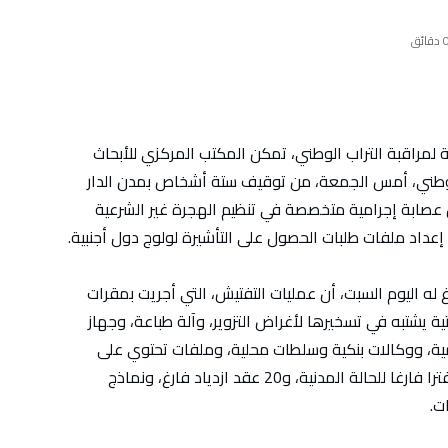
 دقائق
 لمراقبة التراب الوطني، تمكن المكتب المركزي للأبحاث
ب الوطني، أمس الجمعة، من توقيف ستة أشخاص بمدن الدار
ن عصابة إجرامية متخصصة في تنظيم الهجرة غير الشرعية
داد ملفات طلبات الحصول على التأشيرة لولوج دول أجنبية.
 له اليوم السبت، أن عمليات التفتيش، التي أجريت بمقرات
 يشتبه في تسخيرها لأغراض التزوير، وآلة طباعة، وجهاز
 عمومية، ووكالات بنكية وسلطات محلية، وملفات تحتوي على
وثائق إدارية ومستندات لمرشحين للهجرة و 11 دفترا فارغا للحالة المدنية، و20 عقد ازدياد فارغ، ونماذج
ت.