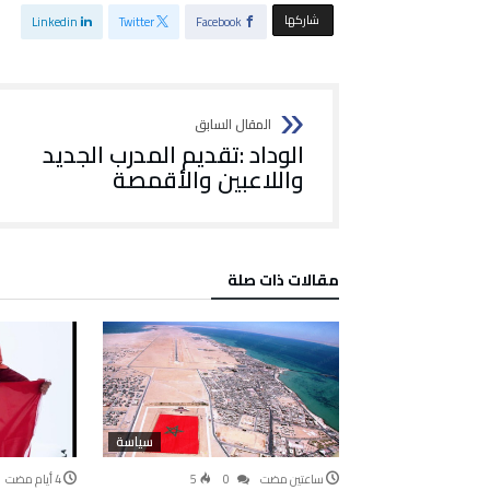
‫‫ شاركها‬
Linkedin
Twitter
Facebook
الوداد :تقديم المدرب الجديد
واللاعبين والأقمصة
‫مقالات ذات صلة‬
سياسة
‫‫‫‏‫ساعتين مضت‬
0
5