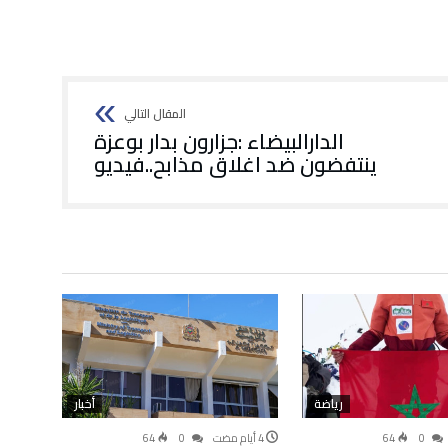
الدارالبيضاء :جزارون بدار بوعزة
ينتفضون ضد اغلاق مذابح..فيديو
رياضة
أخبار
64
0
64
0