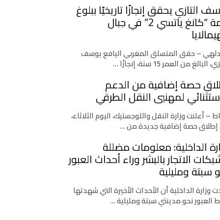
ف التازي يحقق إنجازًا تاريخيًا ببلوغ
قمة “كانغ ياتسي 2” في جبال
يمالايا
دلهي – حقق المتسلق المغربي اليافع يوسف
، البالغ من العمر 15 سنة، إنجازًا …
لاق حصة إضافية من الدعم
ستثنائي لمهنيي النقل الطرقي
اط – أعلنت وزارة النقل واللوجستيك، اليوم الثلاثاء،
إطلاق حصة إضافية جديدة من …
رة الداخلية: معلومات مضللة
كات الاتجار بالبشر وراء أحداث العبور
 سبتة ومليلية
 وزارة الداخلية أن الأحداث الأخيرة التي شهدتها
ط العبور نحو مدينتي سبتة ومليلية …