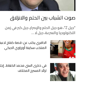
صوت الشباب بين الحلم والانزلاق
“جيل Z”، هو جيل الحلم والإصرار، جيل كبر في زمن
التكنولوجيا والسرعة، جيل لا …
الدافري يكتب عن: قصة كفاح لاعبة
المنتخب سكينة أوزراوي الديكي
في ذكرى السي محمد الكغاط.. إجلا
لرائد المسرح المختلف