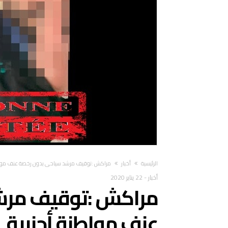
‫الرئيسية‬
أخبار
مراكش :توقيف مرشد سياحي بدون رخصة عنف مواط
أخبار
-
22 يناير 2020
مراكش :توقيف مرش
عنف مواطنة أجنبية