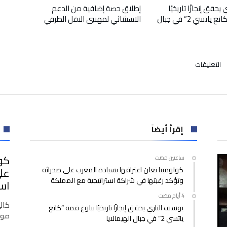
حقق إنجازًا تاريخيًا
إطلاق حصة إضافية من الدعم
ببلوغ قمة “كانغ ياتسي 2” في جبال
الاستثنائي لمهنيي النقل الطرقي
على
التعليقات
مراكش
:توقيف
مرشد
سياحي
بدون
رخصة
إقرأ أيضاً
عنف
مواطنة
كول
‫‫‫‏‫ساعتين مضت‬
أجنبية
كولومبيا تعلن اعترافها بسيادة المغرب على صحرائه
على
مغلقة
وتؤكد رغبتها في شراكة استراتيجية مع المملكة
است
كال
يوسف التازي يحقق إنجازًا تاريخيًا ببلوغ قمة “كانغ
موق
ياتسي 2” في جبال الهيمالايا