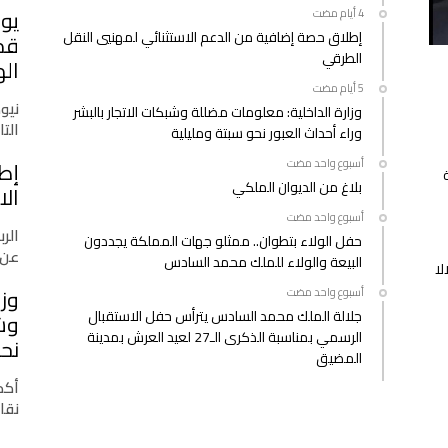
يوس
إطلاق حصة إضافية من الدعم الاستثنائي لمهنيي النقل
الطرقي
اله
نيو
وزارة الداخلية: معلومات مضللة وشبكات الاتجار بالبشر
التازي
وراء أحداث العبور نحو سبتة ومليلية
‫‫‫‏‫أسبوع واحد مضت‬
إط
بلاغ من الديوان الملكي
الا
‫‫‫‏‫أسبوع واحد مضت‬
الرب
حفل الولاء بتطوان.. ممثلو جهات المملكة يجددون
عن 
البيعة والولاء للملك محمد السادس
لا
وزا
‫‫‫‏‫أسبوع واحد مضت‬
جلالة الملك محمد السادس يترأس حفل الاستقبال
وشب
الرسمي بمناسبة الذكرى الـ27 لعيد العرش بمدينة
نحو
المضيق
أكدت
نقا