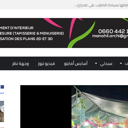
جازًا تاريخيًا ببلوغ قمة &#...
من الدعم الاستثنائي لمهنيي ال...
لومات مضللة وشبكات الاتجار ب...
ملكي...
ت
سيدتي
أسايس أماينو
فيديو نيوز
وجهة نظر