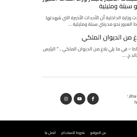
 سبتة ومليلية
 وزارة الداخلية أن الأحداث الأخيرة التي شهدتها
ط العبور نحو مدينتي سبتة ومليلية …
غ من الديوان الملكي
اط – في ما يلي بلاغ من الديوان الملكي .. ” الرئيس
لد ج. …
يطار ؛
T
عن الموقع
شروط الاستخدام
اتصل بنا