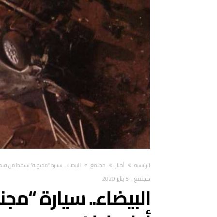
‫الرئيسية‬
أخبار
مجتمع
البيضاء.. سيارة “مجنونة” تسقط من قنطر
مجتمع
-
5 يناير 2020
البيضاء.. سيارة “م