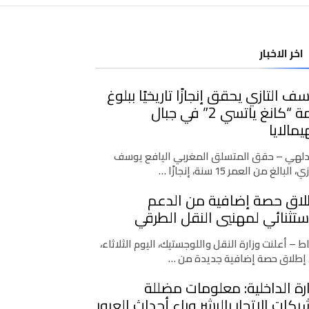
اخر الاخبار
ف التازي يحقق إنجازًا تاريخيًا ببلوغ
قمة “كانغ ياتسي 2” في جبال
يمالايا
دلهي – حقق المتسلق المغربي اليافع يوسف
، البالغ من العمر 15 سنة، إنجازًا …
لاق حصة إضافية من الدعم
ستثنائي لمهنيي النقل الطرقي
اط – أعلنت وزارة النقل واللوجستيك، اليوم الثلاثاء،
إطلاق حصة إضافية جديدة من …
رة الداخلية: معلومات مضللة
كات الاتجار بالبشر وراء أحداث العبور