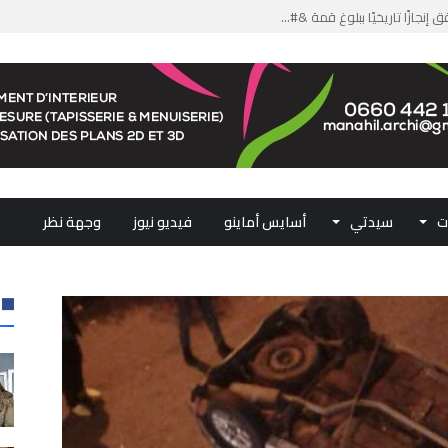
من الدعم الاستثنائي لمهنيي ال...
لومات مضللة وشبكات الاتجار ب...
ملكي...
.. ممثلو جهات المملكة يجددون ...
ت
سيدتي
أسايس أماينو
فيديو نيوز
وجهة نظر