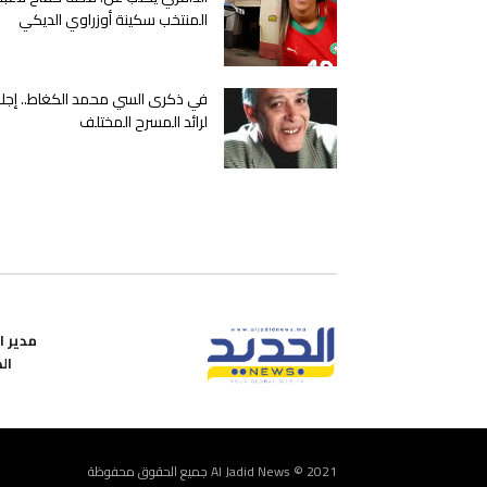
المنتخب سكينة أوزراوي الديكي
في ذكرى السي محمد الكغاط.. إجلا
لرائد المسرح المختلف
مدير ال
ال
Al Jadid News © 2021 جميع الحقوق محفوظة