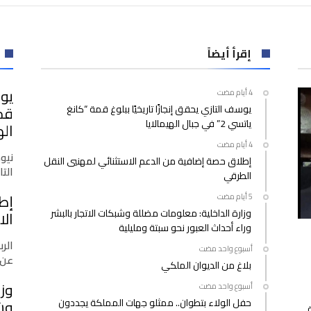
“مجنونة”
تسقط
من
قنطرة
إقرأ أيضاً
أولاد
زيان
يوس
مغلقة
يوسف التازي يحقق إنجازًا تاريخيًا ببلوغ قمة “كانغ
ياتسي 2” في جبال الهيمالايا
اله
نيو
إطلاق حصة إضافية من الدعم الاستثنائي لمهنيي النقل
التازي
الطرقي
إط
وزارة الداخلية: معلومات مضللة وشبكات الاتجار بالبشر
الا
وراء أحداث العبور نحو سبتة ومليلية
الرب
‫‫‫‏‫أسبوع واحد مضت‬
عن 
بلاغ من الديوان الملكي
وزا
‫‫‫‏‫أسبوع واحد مضت‬
حفل الولاء بتطوان.. ممثلو جهات المملكة يجددون
وشب