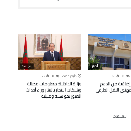
أخبار
سياسة
72
0
63
0
إضافية من الدعم
وزارة الداخلية: معلومات مضللة
لمهنيي النقل الطرقي
وشبكات الاتجار بالبشر وراء أحداث
العبور نحو سبتة ومليلية
على
التعليقات
البيضاء..
سيارة