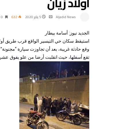
أولاد زيان
Aljadid News
5 يناير 2020
632
0 ‫دقائق‬
الجديد نيوز: أسامة بيطار
استيقظ سكان حي التيسير الواقع قرب طريق أولاد
وقع حادثة غريبة، بعد أن تجاوزت سيارة “مجنونة” 
تقع أسفلها، حيث انقلبت أرضا من علو يفوق عشرة 