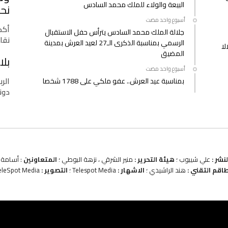
البيعة والولاء للملك محمد السادس
نحو
‫‫‫‏‫أسبوع واحد مضت‬
أكدت
جلالة الملك محمد السادس يترأس حفل الاستقبال
نقا
الرسمي بمناسبة الذكرى الـ27 لعيد العرش بمدينة
لا
المضيق
بلا
‫‫‫‏‫أسبوع واحد مضت‬
الرب
بمناسبة عيد العرش.. عفو ملكي على 1788 شخصا
دونا
نشر :
علي شيبوب ؛
هيئة التحرير :
منير الشرقي ، نزهة البوطي ؛
المتعاونين
: أسامة ب
طاقم التقني :
هند الراشيدي ؛
الاشهار :
Telespot Media ؛
التصوير :
eleSpot Media