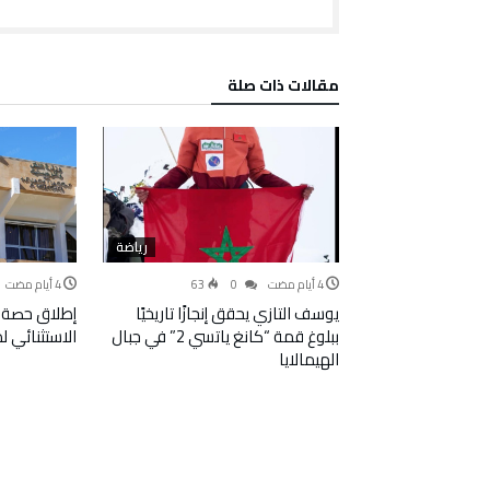
‫مقالات ذات صلة‬
رياضة
63
0
يوسف التازي يحقق إنجازًا تاريخيًا
إطلاق حصة 
ببلوغ قمة “كانغ ياتسي 2” في جبال
الاستثنائي 
الهيمالايا