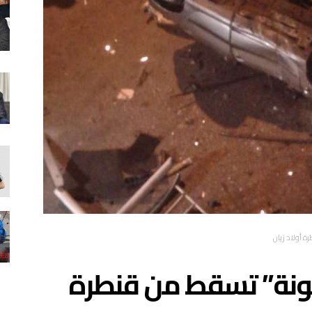
ة أولاد زيان
جنونة” تسقط من قنطرة