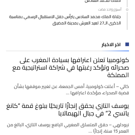
للملك محمد السادس
‫‫‫‏‫أسبوع واحد مضت‬
جلالة الملك محمد السادس يترأس حفل الاستقبال الرسمي بمناسبة
الذكرى الـ27 لعيد العرش بمدينة المضيق
اخر الاخبار
كولومبيا تعلن اعترافها بسيادة المغرب على
صحرائه وتؤكد رغبتها في شراكة استراتيجية مع
المملكة
كالي – أعلنت كولومبيا، أمس الجمعة، عن تغيير موقفها بشأن
قضية الصحراء، مؤكدة اعترافها …
يوسف التازي يحقق إنجازًا تاريخيًا ببلوغ قمة “كانغ
ياتسي 2” في جبال الهيمالايا
نيودلهي – حقق المتسلق المغربي اليافع يوسف التازي، البالغ من
العمر 15 سنة، إنجازًا …