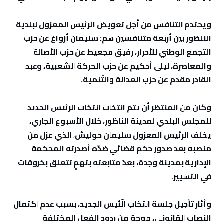
ويحتدم التنافس من أجل تعويض الرئيس المعزول لبلدية
النلظور بين أربعة متنافسين هم: سليمان أزواغ عن حزب
التجمع الوطني للأحرار، رفيق مجعيط عن حزب الأصالة
والمعاصرة، ليلى أحكيم عن حزب الحركة الشعبية، وعبد
القادر مقدم عن حزب العدالة والتّنمية.
وكان من المنتظر أن يتم انتخاب انتخاب الرئيس الجديد
للمجلس البلدي لمدينة الناظور، خلال الأسبوع الجاري،
يخلف الرئيس المعزول سليمان حوليش، الذي عزل من
منصبه بعد صدور حكم قضائي ضدّه أصدرته المحكمة
الإدارية بمدينة وجدة، بعدَ متابعته بتهمٍ تتعلق بخروقات
في التسيير.
وأثار تأجيل جلسة انتخاب الّئيس الجديد، بسبب عدم اكتمال
النصاب القانوني، موجة من ردود الفعل المختلفة