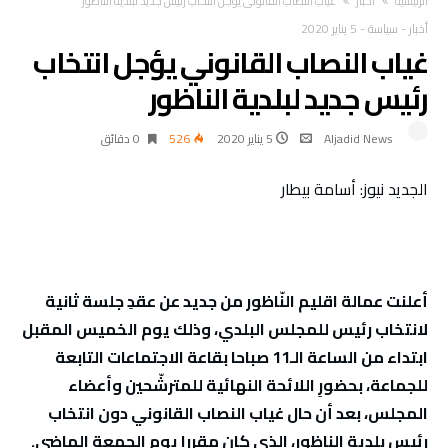
‫الرئيسية‬
أخبار
غياب النصاب القانوني يؤجل انتخاب رئيس جديد لبلدية الناظور
أخبار
-
سياسة
-
5 يناير 2020
غياب النصاب القانوني يؤجل انتخاب
رئيس جديد لبلدية الناظور
Aljadid News
5 يناير 2020
526
0 ‫دقائق‬
الجديد نيوز: أسامة بيطار
أعلنت عمالة اقليم النّاظور من جديد عن عقدِ جلسة ثانية
لانتخاب رئيس للمجلس البلدي، وذلك يوم الخميس المقبل
ابتداء من الساعة الـ11 صباحا بقاعة الاجتماعات التابعة
للجماعة، بحضورِ اللائحة النهائية للمترشّحين وأعضاء
المجلس، بعد أن حال غياب النصاب القانوني دون انتخاب
رئيس بلدية الناظور، الذي كان مقررا يوم الجمعة الماضي.