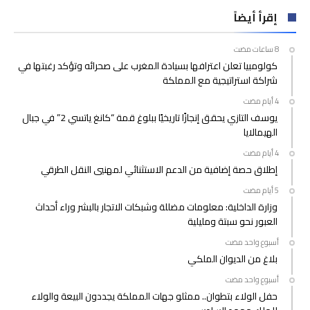
إقرأ أيضاً
كولومبيا تعلن اعترافها بسيادة المغرب على صحرائه وتؤكد رغبتها في
شراكة استراتيجية مع المملكة
يوسف التازي يحقق إنجازًا تاريخيًا ببلوغ قمة “كانغ ياتسي 2” في جبال
الهيمالايا
إطلاق حصة إضافية من الدعم الاستثنائي لمهنيي النقل الطرقي
وزارة الداخلية: معلومات مضللة وشبكات الاتجار بالبشر وراء أحداث
العبور نحو سبتة ومليلية
‫‫‫‏‫أسبوع واحد مضت‬
بلاغ من الديوان الملكي
‫‫‫‏‫أسبوع واحد مضت‬
حفل الولاء بتطوان.. ممثلو جهات المملكة يجددون البيعة والولاء