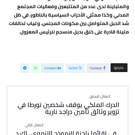
والمتباينة لدى عدد من المتتبعين وفعاليات المجتمع
المدني وكذا ممثلي الأحزاب السياسية بالناظور، في ظل
شد الحبل المتواصل بين مكونات المجلس، وغياب تحالفات
متينة قادرة على خلق بديل منسجم للرئيس المعزول.
‫‫ شاركها‬
Linkedin
Twitter
Facebook
الدرك الملكي يوقف شخصين تورطا في
تزوير وثائق تأمين دراجد نارية
في لقائها بلجنة النموذج التنموي.. (ك د