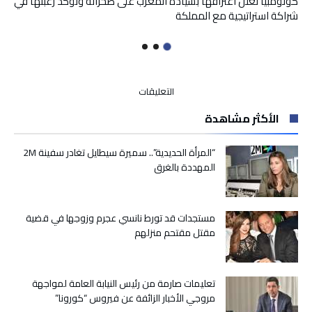
كولومبيا تعلن اعترافها بسيادة المغرب على صحرائه وتؤكد رغبتها في
شراكة استراتيجية مع المملكة
على
التعليقات
غياب
الأكثر مشاهدة
النصاب
القانوني
يؤجل
“المرأة الحديدية”.. سميرة سيطايل تغادر سفينة 2M
انتخاب
المهددة بالغرق
رئيس
جديد
لبلدية
مستجدات قد تورط نانسي عجرم وزوجها في قضية
الناظور
مقتل مقتحم منزلهم
مغلقة
تعليمات صارمة من رئيس النيابة العامة لمواجهة
مروجي الأخبار الزائفة عن فيروس “كورونا”