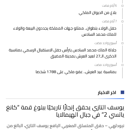
بلاغ من الديوان الملكي
حفل الولاء بتطوان.. ممثلو جهات المملكة يجددون البيعة والولاء
للملك محمد السادس
‫‫‫‏‫أسبوع واحد مضت‬
جلالة الملك محمد السادس يترأس حفل الاستقبال الرسمي بمناسبة
الذكرى الـ27 لعيد العرش بمدينة المضيق
‫‫‫‏‫أسبوع واحد مضت‬
بمناسبة عيد العرش.. عفو ملكي على 1788 شخصا
اخر الاخبار
يوسف التازي يحقق إنجازًا تاريخيًا ببلوغ قمة “كانغ
ياتسي 2” في جبال الهيمالايا
نيودلهي – حقق المتسلق المغربي اليافع يوسف التازي، البالغ من