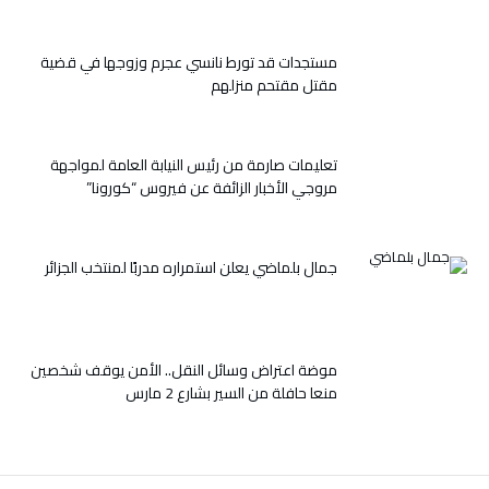
السنة
الأمازيغية
2970
مستجدات قد تورط نانسي عجرم وزوجها في قضية
بمهرجان
مقتل مقتحم منزلهم
ثقافي
دولي
كبير
مغلقة
تعليمات صارمة من رئيس النيابة العامة لمواجهة
مروجي الأخبار الزائفة عن فيروس “كورونا”
جمال بلماضي يعلن استمراره مدربًا لمنتخب الجزائر
موضة اعتراض وسائل النقل.. الأمن يوقف شخصين
منعا حافلة من السير بشارع 2 مارس