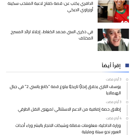
الدافري يكتب عن: قصة كفاح لاعبة المنتخب سكينة
أوزراوي الديكي
في ذكرى السي محمد الكغاط.. إجلالا لرائد المسرح
المختلف
إقرأ أيضاً
يوسف التازي يحقق إنجازًا تاريخيًا ببلوغ قمة “كانغ ياتسي 2” في جبال
الهيمالايا
إطلاق حصة إضافية من الدعم الاستثنائي لمهنيي النقل الطرقي
وزارة الداخلية: معلومات مضللة وشبكات الاتجار بالبشر وراء أحداث
العبور نحو سبتة ومليلية