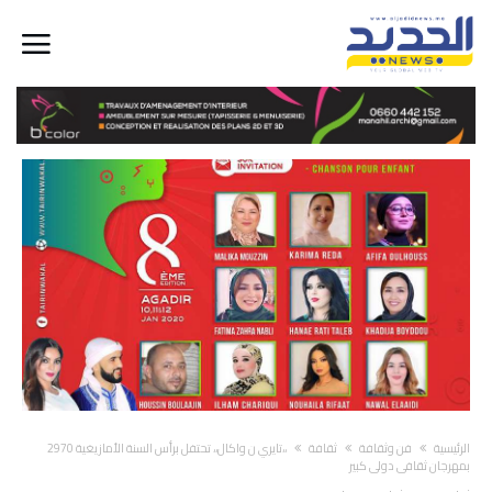
‫الرئيسية‬
فن وثقافة
ثقافة
،،تايري ن واكال،، تحتفل برأس السنة الأمازيغية 2970
بمهرجان ثقافي دولي كبير