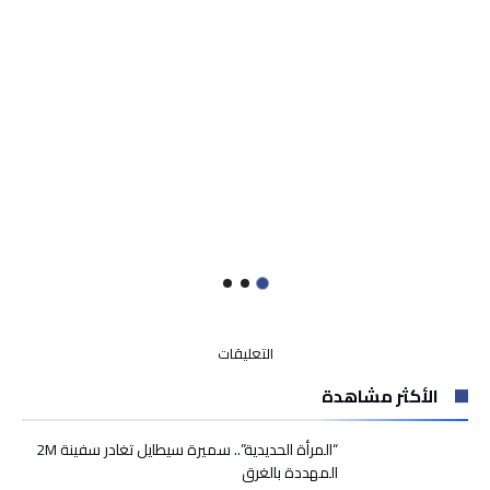
على
التعليقات
،،تايري
الأكثر مشاهدة
ن
واكال،،
تحتفل
“المرأة الحديدية”.. سميرة سيطايل تغادر سفينة 2M
برأس
المهددة بالغرق