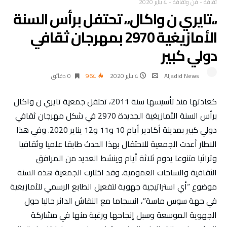
ثقافة
-
فن وثقافة
-
4 يناير 2020
،،تايري ن واكال،، تحتفل برأس السنة
الأمازيغية 2970 بمهرجان ثقافي
دولي كبير
Aljadid News
4 يناير 2020
964
0 ‫دقائق‬
كعادتها منذ تأسيسها سنة 2011، تحتفل جمعية تايري ن واكال
برأس السنة الأمازيغية الجديدة 2970 في شكل مهرجان ثقافي
دولي كبير بمدينة أكادير أيام 10 و11 و12 يناير 2020. وفي هذا
الاطار أعدت الجمعية للاحتفال بهذا الحدث طابقا علميا وثقافيا
وتراثيا متنوعا يدوم ثلاثة أيام وينشط العديد من المرافق
الثقافية والساحات العمومية. وقد اختارت الجمعية هذه السنة
موضوع “أي استراتيجية جهوية لتفعيل الطابع الرسمي للأمازيغية
في جهة سوس ماسة”، انسجاما مع النقاش الدائر حاليا حول
الجهوية الموسعة وسبل إنجاحها ورغبة منها في مشاركة