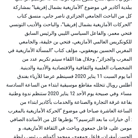
ببلدية أكادير في موضوع “الأمازيغية بشمال إفريقيا” بمشاركة
كل من الباحث الجامعي الجزائري ناصر جابي، منسق كتاب
“الحركات الأمازيغية بشمال إفريقيا”، والباحث والأديب التونسي
فتحي معمر، والفاعل السياسي الليبي والرئيس السابق
للكونكريس العالمي الأمازيغي، فتحي بن خليفة، والجامعي
المغربي الحسين بويعقوبي، مؤلف كتاب “المسألة الأمازيغية في
المغرب والجزائر”, وخلال هذا اللقاء سيتم تكريم عدد من
الشخصيات العلمية والثقافية والاقتصادية والأدبية والدينية.
أما يوم السبت 11 يناير 2020 فسينظم عرضا للأزياء بفندق
أطلس رويال تتخلله مقاطع موسيقية ابتداء من الساعة السادسة
مساء. وفي صبيحة يوم الأحد 12 يناير 2020 ستنظم ندوة وطنية
بقاعة غرفة التجارة والصناعة والخدمات بأكادير ابتداء من
الساعة العاشرة صباحا في موضوع “الحركة الأمازيغية بالمغرب
: أي خيارات ما بعد الترسيم؟” يؤطرها كل من الأساتذة الصافي
مومن علي، فاعل جمعوي وباحث في الثقافة الأمازيغية، و
الحسن أمقران، فاعل جمعوي، ومحمد أكوناض، رئيس رابطة