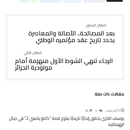
بعد المصالحة.. الأصالة والمعاصرة
يحدد تاريخ عقد مؤتمره الوطني
الرجاء تنهي الشوط الأول منهزمة أمام
مولودية الجزائر
‫مقالات ذات صلة‬
رياضة
46
0
يوسف التازي يحقق إنجازًا تاريخيًا ببلوغ قمة “كانغ ياتسي 2” في جبال
الهيمالايا