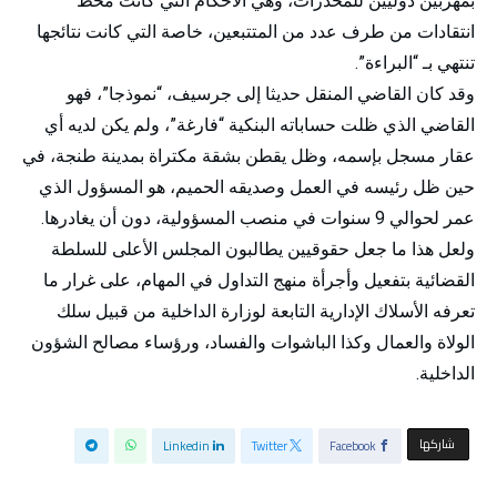
بمهربين دوليين للمخدرات، وهي الأحكام التي كانت محط
انتقادات من طرف عدد من المتتبعين، خاصة التي كانت نتائجها
تنتهي بـ “البراءة”.
وقد كان القاضي المنقل حديثا إلى جرسيف، “نموذجا”، فهو
القاضي الذي ظلت حساباته البنكية “فارغة”، ولم يكن لديه أي
عقار مسجل بإسمه، وظل يقطن بشقة مكتراة بمدينة طنجة، في
حين ظل رئيسه في العمل وصديقه الحميم، هو المسؤول الذي
عمر لحوالي 9 سنوات في منصب المسؤولية، دون أن يغادرها.
ولعل هذا ما جعل حقوقيين يطالبون المجلس الأعلى للسلطة
القضائية بتفعيل وأجرأة منهج التداول في المهام، على غرار ما
تعرفه الأسلاك الإدارية التابعة لوزارة الداخلية من قبيل سلك
الولاة والعمال وكذا الباشوات والفساد، ورؤساء مصالح الشؤون
الداخلية.
‫‫ شاركها‬
Linkedin
Twitter
Facebook