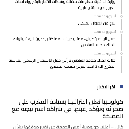
وزارة الداخلية: معلومات مضللة وشبكات الاتجار بالبشر وراء أحداث
العبور نحو سبتة ومليلية
‫‫‫‏‫أسبوع واحد مضت‬
بلاغ من الديوان الملكي
‫‫‫‏‫أسبوع واحد مضت‬
حفل الولاء بتطوان.. ممثلو جهات المملكة يجددون البيعة والولاء
للملك محمد السادس
‫‫‫‏‫أسبوع واحد مضت‬
جلالة الملك محمد السادس يترأس حفل الاستقبال الرسمي بمناسبة
الذكرى الـ27 لعيد العرش بمدينة المضيق
اخر الاخبار
كولومبيا تعلن اعترافها بسيادة المغرب على
صحرائه وتؤكد رغبتها في شراكة استراتيجية مع
المملكة
كالي – أعلنت كولومبيا، أمس الجمعة، عن تغيير موقفها بشأن