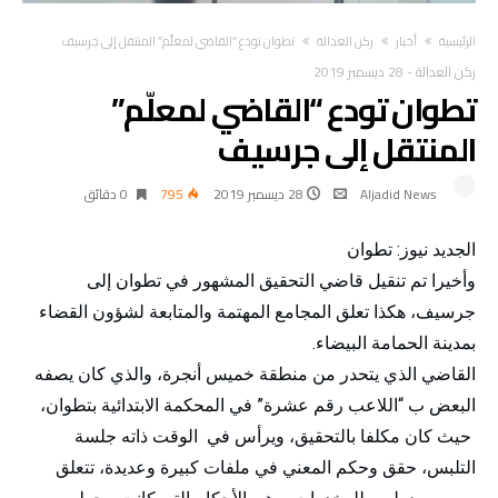
‫الرئيسية‬
أخبار
ركن العدالة
تطوان تودع “القاضي لمعلّم” المنتقل إلى جرسيف
ركن العدالة
-
28 ديسمبر 2019
تطوان تودع “القاضي لمعلّم”
المنتقل إلى جرسيف
Aljadid News
28 ديسمبر 2019
795
0 ‫دقائق‬
الجديد نيوز: تطوان
وأخيرا تم تنقيل قاضي التحقيق المشهور في تطوان إلى
جرسيف، هكذا تعلق المجامع المهتمة والمتابعة لشؤون القضاء
بمدينة الحمامة البيضاء.
القاضي الذي يتحدر من منطقة خميس أنجرة، والذي كان يصفه
البعض ب “اللاعب رقم عشرة” في المحكمة الابتدائية بتطوان،
حيث كان مكلفا بالتحقيق، ويرأس في الوقت ذاته جلسة
التلبس، حقق وحكم المعني في ملفات كبيرة وعديدة، تتعلق