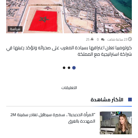
سياسة
25
0
كولومبيا تعلن اعترافها بسيادة المغرب على صحرائه وتؤكد رغبتها في
شراكة استراتيجية مع المملكة
على
التعليقات
تطوان
الأكثر مشاهدة
تودع
“القاضي
لمعلّم”
“المرأة الحديدية”.. سميرة سيطايل تغادر سفينة 2M
المنتقل
المهددة بالغرق
إلى
جرسيف