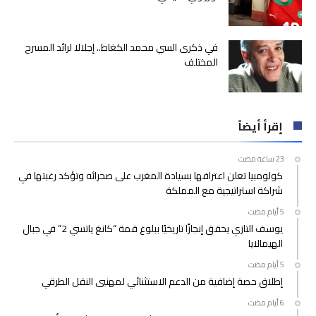
في ذكرى السي محمد الكغاط.. إجلالا لرائد المسرح
المختلف
إقرأ أيضاً
كولومبيا تعلن اعترافها بسيادة المغرب على صحرائه وتؤكد رغبتها في
شراكة استراتيجية مع المملكة
يوسف التازي يحقق إنجازًا تاريخيًا ببلوغ قمة “كانغ ياتسي 2” في جبال
الهيمالايا
إطلاق حصة إضافية من الدعم الاستثنائي لمهنيي النقل الطرقي