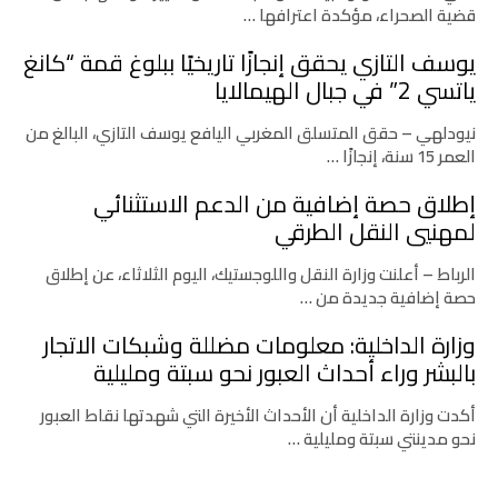
قضية الصحراء، مؤكدة اعترافها …
يوسف التازي يحقق إنجازًا تاريخيًا ببلوغ قمة “كانغ
ياتسي 2” في جبال الهيمالايا
نيودلهي – حقق المتسلق المغربي اليافع يوسف التازي، البالغ من
العمر 15 سنة، إنجازًا …
إطلاق حصة إضافية من الدعم الاستثنائي
لمهنيي النقل الطرقي
الرباط – أعلنت وزارة النقل واللوجستيك، اليوم الثلاثاء، عن إطلاق
حصة إضافية جديدة من …
وزارة الداخلية: معلومات مضللة وشبكات الاتجار
بالبشر وراء أحداث العبور نحو سبتة ومليلية
أكدت وزارة الداخلية أن الأحداث الأخيرة التي شهدتها نقاط العبور
نحو مدينتي سبتة ومليلية …