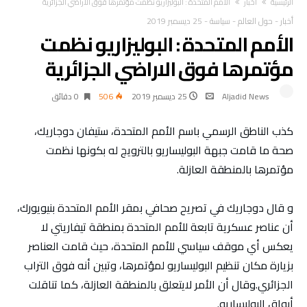
‫الرئيسية‬
أخبار
الأمم المتحدة : البوليزاريو نظمت مؤتمرها فوق الاراضي الجزائرية
أخبار
-
حول العالم
-
سياسة
-
25 ديسمبر 2019
الأمم المتحدة : البوليزاريو نظمت
مؤتمرها فوق الاراضي الجزائرية
Aljadid News
25 ديسمبر 2019
506
0 ‫دقائق‬
كذب الناطق الرسمي باسم الأمم المتحدة، ستيفان دوجاريك،
صحة ما قامت جبهة البوليساريو بالترويج له بكونها نظمت
مؤتمرها بالمنطقة العازلة.
و قال دوجاريك في تصريح صحافي بمقر الأمم المتحدة بنيويورك،
أن عناصر عسكرية تابعة للأمم المتحدة بمنطقة تيفاريتي لا
يعكس أي موقف سياسي للأمم المتحدة، حيث قامت العناصر
بزيارة مكان تنظيم البوليساريو لمؤتمرها، وتبين أنه فوق التراب
الجزائري.وقال أن الأمر لايتعلق بالمنطقة العازلة، كما تناقلت
أبواق البوليساريو.