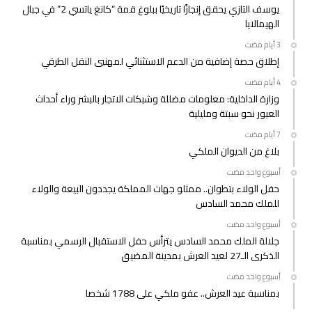
يوسف التازي يحقق إنجازًا تاريخيًا ببلوغ قمة “كانغ ياتسي 2” في جبال
الهيمالايا
إطلاق حصة إضافية من الدعم الاستثنائي لمهنيي النقل الطرقي
وزارة الداخلية: معلومات مضللة وشبكات الاتجار بالبشر وراء أحداث
العبور نحو سبتة ومليلية
بلاغ من الديوان الملكي
‫‫‫‏‫أسبوع واحد مضت‬
حفل الولاء بتطوان.. ممثلو جهات المملكة يجددون البيعة والولاء
للملك محمد السادس
‫‫‫‏‫أسبوع واحد مضت‬
جلالة الملك محمد السادس يترأس حفل الاستقبال الرسمي بمناسبة
الذكرى الـ27 لعيد العرش بمدينة المضيق
‫‫‫‏‫أسبوع واحد مضت‬
بمناسبة عيد العرش.. عفو ملكي على 1788 شخصا