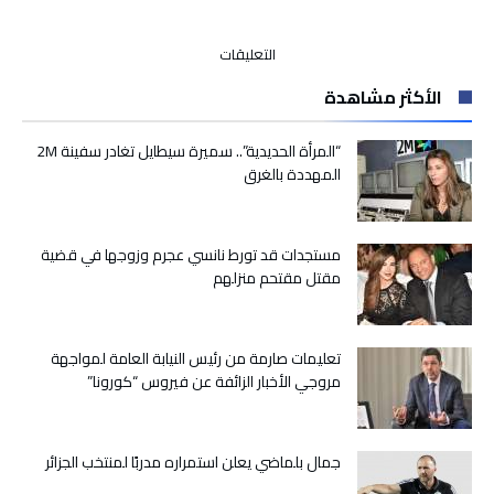
على
التعليقات
الأمم
الأكثر مشاهدة
المتحدة
:
البوليزاريو
“المرأة الحديدية”.. سميرة سيطايل تغادر سفينة 2M
نظمت
المهددة بالغرق
مؤتمرها
فوق
الاراضي
مستجدات قد تورط نانسي عجرم وزوجها في قضية
الجزائرية
مقتل مقتحم منزلهم
مغلقة
تعليمات صارمة من رئيس النيابة العامة لمواجهة
مروجي الأخبار الزائفة عن فيروس “كورونا”
جمال بلماضي يعلن استمراره مدربًا لمنتخب الجزائر