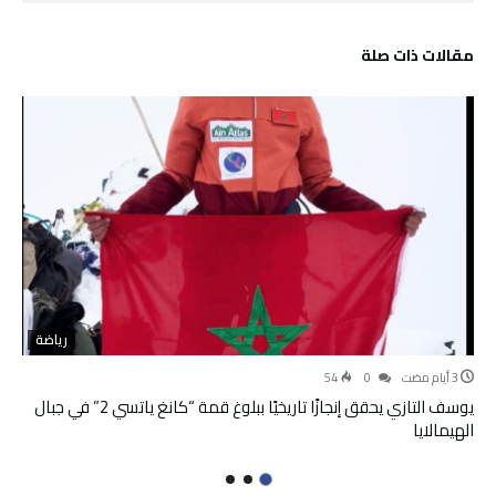
‫مقالات ذات صلة‬
رياضة
54
0
يوسف التازي يحقق إنجازًا تاريخيًا ببلوغ قمة “كانغ ياتسي 2” في جبال
الهيمالايا