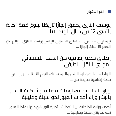
اخر الاخبار
يوسف التازي يحقق إنجازًا تاريخيًا ببلوغ قمة “كانغ
ياتسي 2” في جبال الهيمالايا
نيودلهي – حقق المتسلق المغربي اليافع يوسف التازي، البالغ من
العمر 15 سنة، إنجازًا …
إطلاق حصة إضافية من الدعم الاستثنائي
لمهنيي النقل الطرقي
الرباط – أعلنت وزارة النقل واللوجستيك، اليوم الثلاثاء، عن إطلاق
حصة إضافية جديدة من …
وزارة الداخلية: معلومات مضللة وشبكات الاتجار
بالبشر وراء أحداث العبور نحو سبتة ومليلية
أكدت وزارة الداخلية أن الأحداث الأخيرة التي شهدتها نقاط العبور
نحو مدينتي سبتة ومليلية …