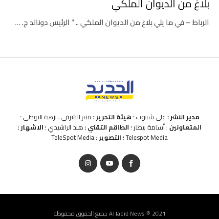
بلاغ من الديوان الملكي
الرباط – في ما يلي بلاغ من الديوان الملكي .. ” الرئيس دونالد ج. …
مدير النشر :
علي شيبوب ؛
هيئة التحرير :
منير الشرقي ، نزهة البوطي ؛
المتعاونين
: أسامة بيطار ؛
الطاقم التقني :
هند الراشيدي ؛
الاشهار :
Telespot Media ؛
التصوير :
TeleSpot Media
Al Jadid News © 2021 جميع الحقوق محفوظة