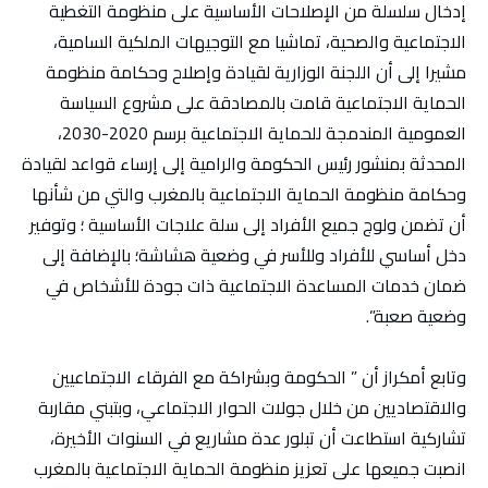
إدخال سلسلة من الإصلاحات الأساسية على منظومة التغطية
الاجتماعية والصحية، تماشيا مع التوجيهات الملكية السامية،
مشيرا إلى أن اللجنة الوزارية لقيادة وإصلاح وحكامة منظومة
‏الحماية الاجتماعية قامت بالمصادقة على مشروع السياسة
العمومية المندمجة للحماية ‏الاجتماعية برسم 2020-2030،
المحدثة بمنشور رئيس الحكومة والرامية إلى ‏إرساء قواعد لقيادة
وحكامة منظومة الحماية الاجتماعية بالمغرب والتي من شأنها
أن ‏تضمن ولوج جميع الأفراد إلى سلة علاجات الأساسية ؛ وتوفير
دخل أساسي للأفراد ‏وللأسر في وضعية هشاشة؛ بالإضافة إلى
ضمان خدمات المساعدة الاجتماعية ذات ‏جودة للأشخاص في
وضعية صعبة”.
وتابع أمكراز أن ” الحكومة وبشراكة مع الفرقاء الاجتماعيين
والاقتصاديين ‏من خلال جولات الحوار الاجتماعي، وبتبني مقاربة
تشاركية استطاعت أن تبلور عدة مشاريع في السنوات الأخيرة،
انصبت جميعها على تعزيز ‏منظومة الحماية الاجتماعية بالمغرب