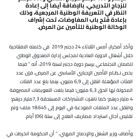
للزجاج التدريجي.‏ بالإضافة أيضا إلى إعادة
النظر في التعريفة الوطنية المرجعية، وذلك
بإعادة فتح باب ‏المفاوضات، تحت إشراف
الوكالة الوطنية للتأمين عن المرض.‏
وأكد أمكراز، أمس الثلاثاء 24 دجنبر 2019 في كلمته الافتتاحية
خلال أشغال الدورة العادية لمجلس إدارة الصندوق الوطني
للضمان الاجتماعي برسم دورة دجنبر لسنة 2019، أنه ” فيما
يخص نـظـام التأمين الإجباري الأساسي عن المرض، فإن عدد
الفئات المؤهلة انتقل إلى 6,9 مليون، بينما بلغ عدد الفئات
المخولة لها الحق 6,3 مليون؛ فيما بلغت التعويضات المصروفة
4 مليار درهم؛ كما ناهزت الاشتراكات المستحقة 7,3مليار درهم؛
وانتقل عدد الملفات المودعة في اليوم إلى 18.645 ملف؛ وتم
تقليص آجال استرداد مصاريف العلاج إلى ستة (06) أيام.
وأضاف وزير الشغل والإدماج المهني، ” أن الحكومة انخرطت في