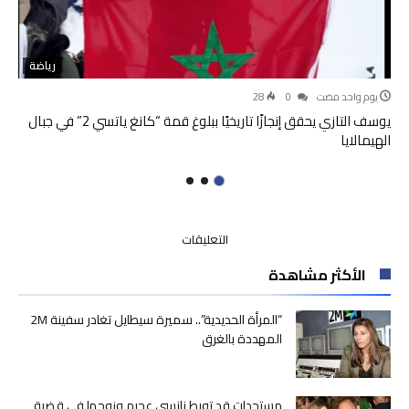
رياضة
‫‫‫‏‫يوم واحد مضت‬
0
28
يوسف التازي يحقق إنجازًا تاريخيًا ببلوغ قمة “كانغ ياتسي 2” في جبال
الهيمالايا
على
التعليقات
الصندوق
الأكثر مشاهدة
الوطني
للضمان
الاجتماعي
“المرأة الحديدية”.. سميرة سيطايل تغادر سفينة 2M
يقرر
المهددة بالغرق
الرفع
من
تعويضات
مستجدات قد تورط نانسي عجرم وزوجها في قضية