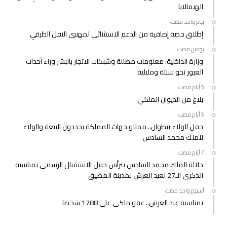
الهيمالايا
‫‫‫‏‫يوم واحد مضت‬
إطلاق حصة إضافية من الدعم الاستثنائي لمهنيي النقل الطرقي
‫‫‫‏‫يومين مضت‬
وزارة الداخلية: معلومات مضللة وشبكات الاتجار بالبشر وراء أحداث
العبور نحو سبتة ومليلية
بلاغ من الديوان الملكي
حفل الولاء بتطوان.. ممثلو جهات المملكة يجددون البيعة والولاء
للملك محمد السادس
جلالة الملك محمد السادس يترأس حفل الاستقبال الرسمي بمناسبة
الذكرى الـ27 لعيد العرش بمدينة المضيق
‫‫‫‏‫أسبوع واحد مضت‬
بمناسبة عيد العرش.. عفو ملكي على 1788 شخصا