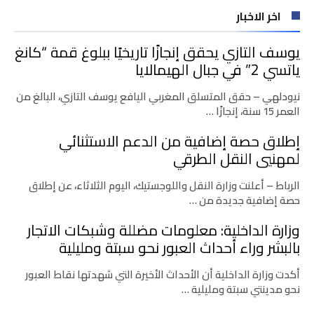
اخر الاخبار
يوسف التازي يحقق إنجازًا تاريخيًا ببلوغ قمة “كانغ
ياتسي 2” في جبال الهيمالايا
نيودلهي – حقق المتسلق المغربي اليافع يوسف التازي، البالغ من
العمر 15 سنة، إنجازًا …
إطلاق حصة إضافية من الدعم الاستثنائي
لمهنيي النقل الطرقي
الرباط – أعلنت وزارة النقل واللوجستيك، اليوم الثلاثاء، عن إطلاق
حصة إضافية جديدة من …
وزارة الداخلية: معلومات مضللة وشبكات الاتجار
بالبشر وراء أحداث العبور نحو سبتة ومليلية
أكدت وزارة الداخلية أن الأحداث الأخيرة التي شهدتها نقاط العبور
نحو مدينتي سبتة ومليلية …