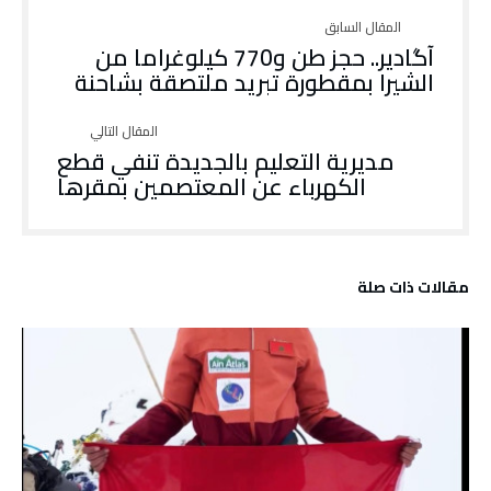
آگادير.. حجز طن و770 كيلوغراما من
الشيرا بمقطورة تبريد ملتصقة بشاحنة
مديرية التعليم بالجديدة تنفي قطع
الكهرباء عن المعتصمين بمقرها
‫مقالات ذات صلة‬