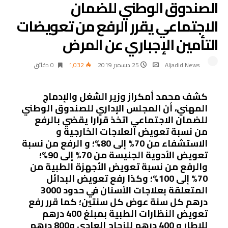
الصندوق الوطني للضمان
الاجتماعي يقرر الرفع من تعويضات
التأمين الإجباري عن المرض
Aljadid News
25 ديسمبر 2019
1٬032
0 ‫دقائق‬
كشف محمد أمكراز وزير الشغل والإدماج
المهني، أن المجلس الإداري للصندوق الوطني
للضمان الاجتماعي اتخذ قرارا يقضي بالرفع
من نسبة تعويض العلاجات الخارجية و
الاستشفاء من 70‏‎%‎‏ إلى 80‏‎%‎؛ و الرفع من نسبة
تعويض الأدوية الجنيسة من 70‏‎%‎‏ إلى 90‏‎%‎؛
والرفع من نسبة تعويض الأجهزة الطبية من
70‏‎%‎‏ إلى 100‏‎%‎؛ وكذا رفع تعويض البدائل
المتعلقة بعلاجات الأسنان في حدود 3000
درهم كل سنة عوض كل ‏سنتين؛ كما قرر رفع
تعويض النظارات الطبية بمبلغ 400 درهم
للإطار و 400 درهم للزجاج العادي ‏و800 درهم