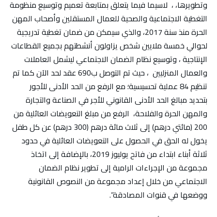
وتطويرها، ، ‏ لاسيما فيما يتعلق بمتابعة تعميم وتوسيع منظومة
التغطية الاجتماعية والصحية للعمال المستقلين وأصحاب المهن
الحرة منذ سنة 2017، والذي سيمكن من ضمان تغطية تدريجية
لحوالي خمسة ملايين شخص يزاولون أنشطتهم بجميع القطاعات
الإنتاجية ، وتوسيع نظام الضمان الاجتماعي ليشمل العاملات
والعمال المنزليين ‏ ، حيث تم‏ التوصل ب690 عقد لحد الآن كما تم
تنظيم 84 عملية تحسيسية؛‏ ‏مع الرفع من الحد الأدنى للأجور
بتحديد مبالغ الحد الأدنى القانوني للأجر في الصناعة والتجارة
‏والمهن الحرة والفلاحة، ‏ الرفع من مبلغ التعويضات العائلية من
200 (مائتي درهم) إلى ثلاث مائة درهم (300 درهم) ‏عن كل طفل
يخول له الحق في الحصول على التعويضات العائلية في حدود
ثلاثة أبناء ابتداء من فاتح يوليوز 2019‏، بالإضافة إلى اتخاذ
مجموعة من الإجراءات الرامية إلى تطوير نظام الضمان
الاجتماعي من خلال إعداد مجموعة من النصوص القانونية
ووضعها في ‏قنوات المصادقة”.