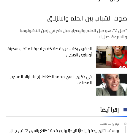
صوت الشباب بين الحلم والانزلاق
“جيل Z”، هو جيل الحلم والإصرار، جيل كبر في زمن التكنولوجيا
والسرعة، جيل لا …
الدافري يكتب عن: قصة كفاح لاعبة المنتخب سكينة
أوزراوي الديكي
في ذكرى السي محمد الكغاط.. إجلالا لرائد المسرح
المختلف
إقرأ أيضاً
‫‫‫‏‫يوم واحد مضت‬
يوسف التازي يحقق إنجازًا تاريخيًا ببلوغ قمة “كانغ ياتسي 2” في جبال