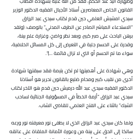
وطهارة اليد عند الحكم، فقد من الله عليه بشهادة أقطاب
القانون الخاص المعاصرين أستاذ الأجيال الفقيه الدكتور الوزير
سيدي امشيش العلمي حين قدم لكتاب سيدي عبد الرزاق
“الاستدعاء المباشر الصادر عن الطرف المدني” بالوصف: (ولقد
برهن الباحث على صبر كبير، وبعد نظر واضح، وغزارة علم بينة،
وقدرة على الحسم جلية في التعرض إلى كل المسائل الخلافية،
سواء ما تم الحسم أو التي لا تزال قائمة …)”.
وهي شهادة على أهميتها لم تكن يتيمة فقد سبقتها شهادة
أخرى من نقيب كبير ومحام ضليع بالقانون نحرير هو أستاذنا
الدكتور الفقيه سيدي عبد الله درميش حين قدم هو الآخر لكتاب
سيدي عبد الرزاق “أزمة الخطأ في المسؤولية الجنائية لساحب
الشيك” بالثناء على الفتح العلمي للقاضي الشاب.
ولما كان سيدي عبد الرزاق الذي لا يطفئ نور معرفته نور ورعه
سالكا إلى الحق على بينة من وعورة الأمانة الملقاة على عاتقه