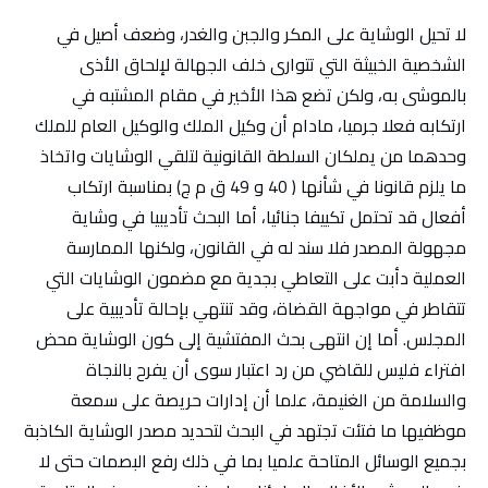
لا تحيل الوشاية على المكر والجبن والغدر، وضعف أصيل في
الشخصية الخبيثة التي تتوارى خلف الجهالة لإلحاق الأذى
بالموشى به، ولكن تضع هذا الأخير في مقام المشتبه في
ارتكابه فعلا جرميا، مادام أن وكيل الملك والوكيل العام للملك
وحدهما من يملكان السلطة القانونية لتلقي الوشايات واتخاذ
ما يلزم قانونا في شأنها ( 40 و 49 ق م ج) بمناسبة ارتكاب
أفعال قد تحتمل تكييفا جنائيا، أما البحث تأديبيا في وشاية
مجهولة المصدر فلا سند له في القانون، ولكنها الممارسة
العملية دأبت على التعاطي بجدية مع مضمون الوشايات التي
تتقاطر في مواجهة القضاة، وقد تنتهي بإحالة تأديبية على
المجلس. أما إن انتهى بحث المفتشية إلى كون الوشاية محض
افتراء فليس للقاضي من رد اعتبار سوى أن يفرح بالنجاة
والسلامة من الغنيمة، علما أن إدارات حريصة على سمعة
موظفيها ما فتئت تجتهد في البحث لتحديد مصدر الوشاية الكاذبة
بجميع الوسائل المتاحة علميا بما في ذلك رفع البصمات حتى لا