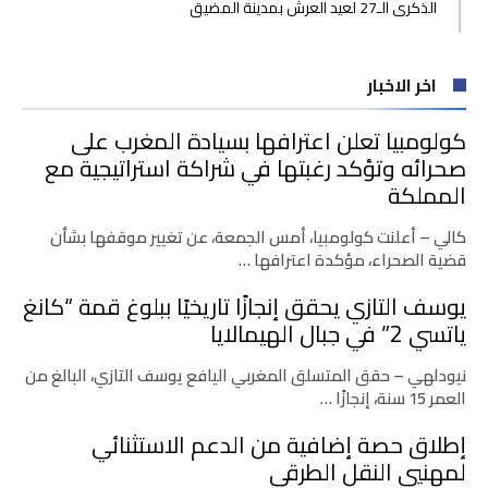
الذكرى الـ27 لعيد العرش بمدينة المضيق
اخر الاخبار
كولومبيا تعلن اعترافها بسيادة المغرب على
صحرائه وتؤكد رغبتها في شراكة استراتيجية مع
المملكة
كالي – أعلنت كولومبيا، أمس الجمعة، عن تغيير موقفها بشأن
قضية الصحراء، مؤكدة اعترافها …
يوسف التازي يحقق إنجازًا تاريخيًا ببلوغ قمة “كانغ
ياتسي 2” في جبال الهيمالايا
نيودلهي – حقق المتسلق المغربي اليافع يوسف التازي، البالغ من
العمر 15 سنة، إنجازًا …
إطلاق حصة إضافية من الدعم الاستثنائي
لمهنيي النقل الطرقي