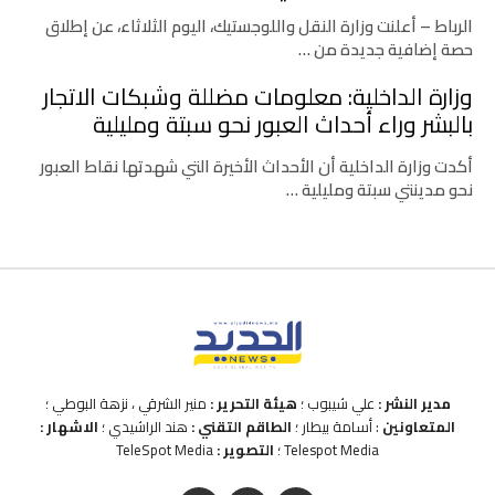
الرباط – أعلنت وزارة النقل واللوجستيك، اليوم الثلاثاء، عن إطلاق
حصة إضافية جديدة من …
وزارة الداخلية: معلومات مضللة وشبكات الاتجار
بالبشر وراء أحداث العبور نحو سبتة ومليلية
أكدت وزارة الداخلية أن الأحداث الأخيرة التي شهدتها نقاط العبور
نحو مدينتي سبتة ومليلية …
مدير النشر :
علي شيبوب ؛
هيئة التحرير :
منير الشرقي ، نزهة البوطي ؛
المتعاونين
: أسامة بيطار ؛
الطاقم التقني :
هند الراشيدي ؛
الاشهار :
Telespot Media ؛
التصوير :
TeleSpot Media