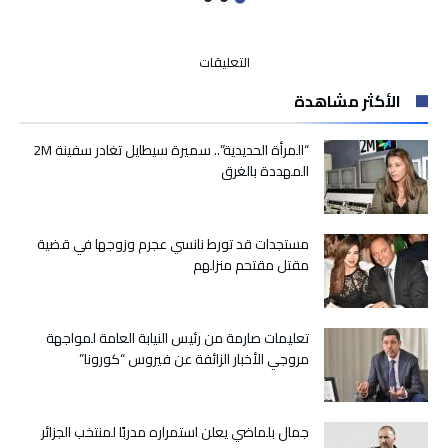
على
التعليقات
حكيم
الأكثر مشاهدة
وردي
يكتب
عن:
“المرأة الحديدية”.. سميرة سيطايل تغادر سفينة 2M
إفك
المهددة بالغرق
الوشاة
على
القضاة
مستجدات قد تورط نانسي عجرم وزوجها في قضية
مغلقة
مقتل مقتحم منزلهم
تعليمات صارمة من رئيس النيابة العامة لمواجهة
مروجي الأخبار الزائفة عن فيروس “كورونا”
جمال بلماضي يعلن استمراره مدربًا لمنتخب الجزائر