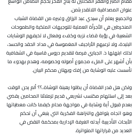
مقام الصبر والفقر المكللين له بتاج الفخر بحجم التضامن الواسع
عنوان المصداقية اللاتقدر بثمن.
والجميع يعلم أن سيدي عبد الرزاق وغيره من القضاة الشباب
المنخرطين في الأجرأة العملية للتوجيهات الملكية والطموحات
الشعبية في رؤية قضاء نزيه وكفء وفعال لا تخيفهم الوشايات
البليدة، ولا ترعبهم الأراجيف المغموسة في مداد الحقد والحسد،
لذلك ابتهلها ذ. الجباري فرصة لتقديم دروس قاسية في الشفافية
بأن أشهر على الملء مجموع أصوله وخصومه، وهدم بهدوء ما
تأسست عليه الوشاية من إفك وبهتان محكم البيان.
ولكن هل قدر القضاة أن يظلوا رهينة الوشاة..؟؟ ألم يحن الوقت
بعد إلى استلهام مكتسب تشريعي قديم لزملائنا المحامين يقضي
بعدم قبول أية وشاية في مواجهة محام كيفما كانت معطياتها
وهو اتجاه يتوافق والنزاهة الفكرية التي ينبغي أن تحكم
الأبحاث التأديبية أيدته الغرفة الإدارية بمحكمة النقض في
العديد من قراراتها المتواترة.