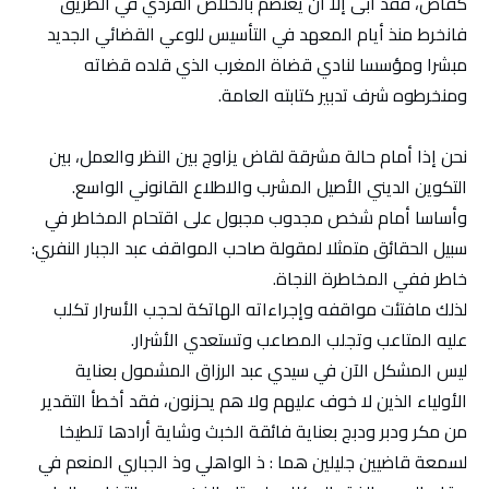
كقاض، فقد أبى إلا أن يعتصم بالخلاص الفردي في الطريق
فانخرط منذ أيام المعهد في التأسيس للوعي القضائي الجديد
مبشرا ومؤسسا لنادي قضاة المغرب الذي قلده قضاته
ومنخرطوه شرف تدبير كتابته العامة.
نحن إذا أمام حالة مشرقة لقاض يزاوج بين النظر والعمل، بين
التكوين الديني الأصيل المشرب والاطلاع القانوني الواسع.
وأساسا أمام شخص مجدوب مجبول على اقتحام المخاطر في
سبيل الحقائق متمثلا لمقولة صاحب المواقف عبد الجبار النفري:
خاطر ففي المخاطرة النجاة.
لذلك مافتئت مواقفه وإجراءاته الهاتكة لحجب الأسرار تكلب
عليه المتاعب وتجلب المصاعب وتستعدي الأشرار.
ليس المشكل الآن في سيدي عبد الرزاق المشمول بعناية
الأولياء الذين لا خوف عليهم ولا هم يحزنون، فقد أخطأ التقدير
من مكر ودبر ودبج بعناية فائقة الخبث وشاية أرادها تلطيخا
لسمعة قاضيين جليلين هما : ذ الواهلي وذ الجباري المنعم في