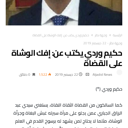
‫الرئيسية‬
وجهة نظر
حكيم وردي يكتب عن: إفك الوشاة على القضاة
وجهة نظر
-
22 ديسمبر 2019
حكيم وردي يكتب عن: إفك الوشاة
على القضاة
Aljadid News
22 ديسمبر 2019
1٬522
0 ‫دقائق‬
حكيم وردي (°)
كما السالكون من القضاة الثقاة النقاة، يستغني سيدي عبد
الرزاق الجباري عمن يجلو على مرآة سيرته غبش البغاة وجرأة
الوشاة، مثلما لا يحتاج لمن يشهد له برسوخ القدم في العلم