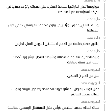
كولومبيا تعلن اعترافها بسيادة المغرب على صحرائه وتؤكد رغبتها في
شراكة استراتيجية مع المملكة
يوسف التازي يحقق إنجازًا تاريخيًا ببلوغ قمة “كانغ ياتسي 2” في جبال
الهيمالايا
إطلاق حصة إضافية من الدعم الاستثنائي لمهنيي النقل الطرقي
وزارة الداخلية: معلومات مضللة وشبكات الاتجار بالبشر وراء أحداث
العبور نحو سبتة ومليلية
‫‫‫‏‫أسبوع واحد مضت‬
بلاغ من الديوان الملكي
‫‫‫‏‫أسبوع واحد مضت‬
حفل الولاء بتطوان.. ممثلو جهات المملكة يجددون البيعة والولاء
للملك محمد السادس
‫‫‫‏‫أسبوع واحد مضت‬
جلالة الملك محمد السادس يترأس حفل الاستقبال الرسمي بمناسبة