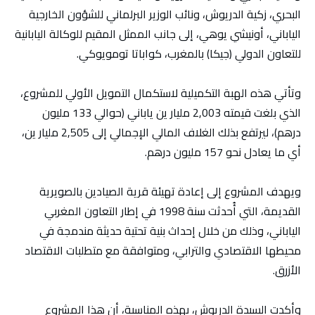
البحري، زكية الدريوش، ونائب الوزير البرلماني للشؤون الخارجية
الياباني، أونيشي يوهي، إلى جانب الممثل المقيم للوكالة اليابانية
للتعاون الدولي (جيكا) بالمغرب، كواباتا تومويوكي.
وتأتي هذه الهبة التكميلية لاستكمال التمويل الأولي للمشروع،
الذي بلغت قيمته 2,003 مليار ين ياباني (حوالي 133 مليون
درهم)، ليرتفع بذلك الغلاف المالي الإجمالي إلى 2,505 مليار ين،
أي ما يعادل نحو 157 مليون درهم.
ويهدف المشروع إلى إعادة تهيئة قرية الصيادين بالصويرية
القديمة، التي أُحدثت سنة 1998 في إطار التعاون المغربي
الياباني، وذلك من خلال إحداث بنية تحتية حديثة مندمجة في
محيطها الاقتصادي والترابي، ومتوافقة مع متطلبات الاقتصاد
الأزرق.
وأكدت السيدة الدريوش، بهذه المناسبة، أن هذا المشروع