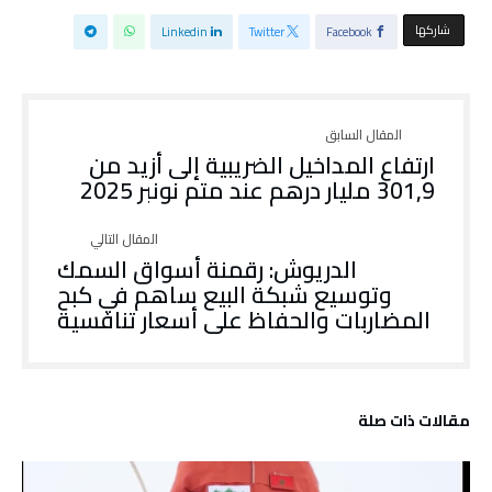
‫‫ شاركها‬
Linkedin
Twitter
Facebook
ارتفاع المداخيل الضريبية إلى أزيد من
301,9 مليار درهم عند متم نونبر 2025
الدريوش: رقمنة أسواق السمك
وتوسيع شبكة البيع ساهم في كبح
المضاربات والحفاظ على أسعار تنافسية
‫مقالات ذات صلة‬