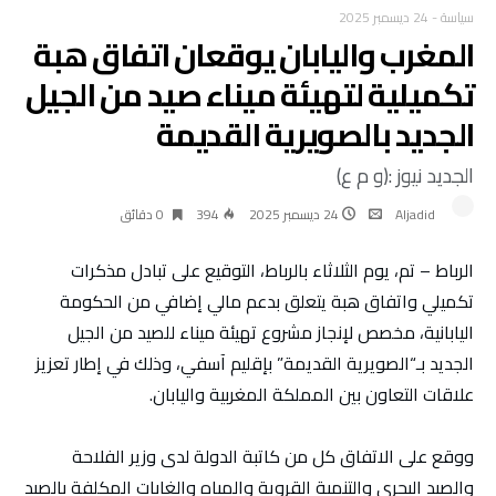
سياسة
-
24 ديسمبر 2025
المغرب واليابان يوقعان اتفاق هبة
تكميلية لتهيئة ميناء صيد من الجيل
الجديد بالصويرية القديمة
الجديد نيوز :(و م ع)
Aljadid
24 ديسمبر 2025
394
0 ‫دقائق‬
الرباط – تم، يوم الثلاثاء بالرباط، التوقيع على تبادل مذكرات
تكميلي واتفاق هبة يتعلق بدعم مالي إضافي من الحكومة
اليابانية، مخصص لإنجاز مشروع تهيئة ميناء للصيد من الجيل
الجديد بـ“الصويرية القديمة” بإقليم آسفي، وذلك في إطار تعزيز
علاقات التعاون بين المملكة المغربية واليابان.
ووقع على الاتفاق كل من كاتبة الدولة لدى وزير الفلاحة
والصيد البحري والتنمية القروية والمياه والغابات المكلفة بالصيد