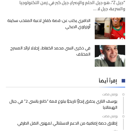
“جيل Z”، هو جيل الحلم والإصرار، جيل كبر في زمن التكنولوجيا
والسرعة، جيل لا …
الدافري يكتب عن: قصة كفاح لاعبة المنتخب سكينة
أوزراوي الديكي
في ذكرى السي محمد الكغاط.. إجلالا لرائد المسرح
المختلف
إقرأ أيضاً
‫‫‫‏‫يومين مضت‬
يوسف التازي يحقق إنجازًا تاريخيًا ببلوغ قمة “كانغ ياتسي 2” في جبال
الهيمالايا
‫‫‫‏‫يومين مضت‬
إطلاق حصة إضافية من الدعم الاستثنائي لمهنيي النقل الطرقي