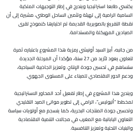
يكتسي طابعا استراتيجيا ويندرج في إطار التوجيهات الملكية
السامية الرامية إلى تهيئة وتثمين الساحل الوطني، مشيرة إلى أن
نقطة التفريغ بالصويرية القديمة تم اختيارها كنموذج لقرى
الصيادين المهيكلة والمستدامة.
من جانبه، أبرز السيد أونيشي رمزية هذا المشروع باعتباره ثمرة
لتعاون يعود لأزيد من 27 سنة، مؤكدا أن المرحلة الجديدة
ستساهم في تحسين جودة الإنتاج، وتعزيز الجاذبية السياحية،
ودعم الدور الاقتصادي للميناء على المستوى الجهوي.
ويندرج هذا المشروع في إطار تفعيل أحد المحاور الاستراتيجية
لمخطط “أليوتيس”، الرامي إلى تطوير موانئ الصيد التقليدي
وتحسين جودة المنتجات البحرية، كما ينسجم مع أولويات سياسة
التعاون اليابانية مع المغرب في مجالات التنمية الاقتصادية
والبنيات التحتية وتعزيز التنافسية.