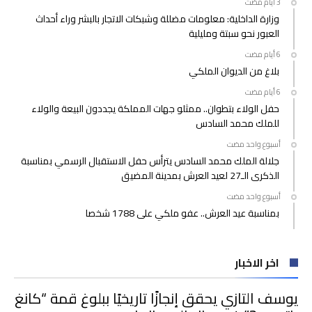
وزارة الداخلية: معلومات مضللة وشبكات الاتجار بالبشر وراء أحداث
العبور نحو سبتة ومليلية
بلاغ من الديوان الملكي
حفل الولاء بتطوان.. ممثلو جهات المملكة يجددون البيعة والولاء
للملك محمد السادس
‫‫‫‏‫أسبوع واحد مضت‬
جلالة الملك محمد السادس يترأس حفل الاستقبال الرسمي بمناسبة
الذكرى الـ27 لعيد العرش بمدينة المضيق
‫‫‫‏‫أسبوع واحد مضت‬
بمناسبة عيد العرش.. عفو ملكي على 1788 شخصا
اخر الاخبار
يوسف التازي يحقق إنجازًا تاريخيًا ببلوغ قمة “كانغ