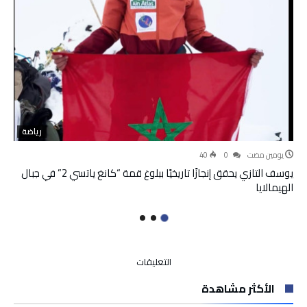
رياضة
‫‫‫‏‫يومين مضت‬
0
40
يوسف التازي يحقق إنجازًا تاريخيًا ببلوغ قمة “كانغ ياتسي 2” في جبال
الهيمالايا
على
التعليقات
المغرب
الأكثر مشاهدة
واليابان
يوقعان