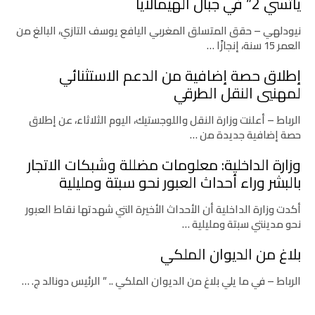
ياتسي 2” في جبال الهيمالايا
نيودلهي – حقق المتسلق المغربي اليافع يوسف التازي، البالغ من
العمر 15 سنة، إنجازًا …
إطلاق حصة إضافية من الدعم الاستثنائي
لمهنيي النقل الطرقي
الرباط – أعلنت وزارة النقل واللوجستيك، اليوم الثلاثاء، عن إطلاق
حصة إضافية جديدة من …
وزارة الداخلية: معلومات مضللة وشبكات الاتجار
بالبشر وراء أحداث العبور نحو سبتة ومليلية
أكدت وزارة الداخلية أن الأحداث الأخيرة التي شهدتها نقاط العبور
نحو مدينتي سبتة ومليلية …
بلاغ من الديوان الملكي
الرباط – في ما يلي بلاغ من الديوان الملكي .. ” الرئيس دونالد ج. …