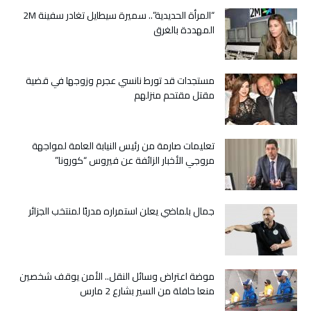
اتفاق
“المرأة الحديدية”.. سميرة سيطايل تغادر سفينة 2M
هبة
المهددة بالغرق
تكميلية
لتهيئة
ميناء
مستجدات قد تورط نانسي عجرم وزوجها في قضية
صيد
مقتل مقتحم منزلهم
من
الجيل
الجديد
بالصويرية
تعليمات صارمة من رئيس النيابة العامة لمواجهة
القديمة
مروجي الأخبار الزائفة عن فيروس “كورونا”
مغلقة
جمال بلماضي يعلن استمراره مدربًا لمنتخب الجزائر
موضة اعتراض وسائل النقل.. الأمن يوقف شخصين
منعا حافلة من السير بشارع 2 مارس