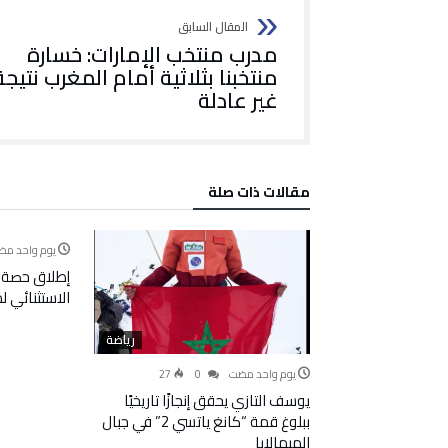
مدرب منتخب الإمارات: خسارة
منتخبنا بثلاثية أمام المغرب نتيجة
غير عادلة
‫مقالات ذات صلة‬
‫‫‫‏‫يوم واحد م‬
إطلاق حصة 
الاستثنائي 
رياضة
‫‫‫‏‫يوم واحد مضت‬
0
27
يوسف التازي يحقق إنجازًا تاريخيًا
ببلوغ قمة “كانغ ياتسي 2” في جبال
الهيمالايا