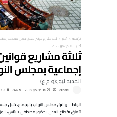
‫الرئيسية‬
أخبار
ثلاثة مشاريع قوانين للعدل تحظى بمصادقة إجماعي
أخبار
-
16 ديسمبر 2025
ثلاثة مشاريع قواني
إجماعية بمجلس النو
الجديد نيوز:(و م ع)
Aljadid
16 ديسمبر 2025
246
0 ‫دقائق‬
الرباط – وافق مجلس النواب بالإجماع، خلال جلسة
تتعلق بقطاع العدل، بحضور مصطفى بايتاس، الوزي