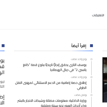
على
التعليقات
ثلاثة
مشاريع
قوانين
للعدل
تحظى
بمصادقة
إقرأ أيضاً
إجماعية
بمجلس
يوس
‫‫‫‏‫يوم واحد مضت‬
النواب
يوسف التازي يحقق إنجازًا تاريخيًا ببلوغ قمة “كانغ
مغلقة
ياتسي 2” في جبال الهيمالايا
اله
‫‫‫‏‫يوم واحد مضت‬
نيو
إطلاق حصة إضافية من الدعم الاستثنائي لمهنيي النقل
التازي
الطرقي
إط
‫‫‫‏‫يومين مضت‬
وزارة الداخلية: معلومات مضللة وشبكات الاتجار بالبشر
الا
وراء أحداث العبور نحو سبتة ومليلية