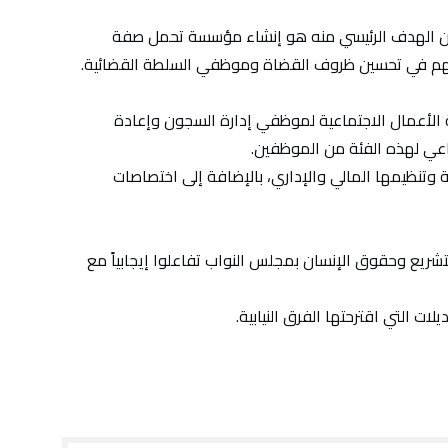
قانون رقم 28.25، أكد الوزير أن الهدف الرئيسي منه هو إنشاء مؤسسة تحمل صفة
 تسهم في تحسين ظروف القضاة وموظفي السلطة القضائية.
74.2 المتعلق بمؤسسة الأعمال الاجتماعية لموظفي إدارة السجون وإعادة
اعي لهذه الفئة من الموظفين.
وتنظيمها المالي والإداري، بالإضافة إلى اختصاصات
التشريع وحقوق الإنسان بمجلس النواب تفاعلوا إيجابياً مع
ات التي اقترحتها الفرق النيابية.