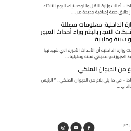
اط – أعلنت وزارة النقل واللوجستيك، اليوم الثلاثاء،
إطلاق حصة إضافية جديدة من …
رة الداخلية: معلومات مضللة
كات الاتجار بالبشر وراء أحداث العبور
 سبتة ومليلية
 وزارة الداخلية أن الأحداث الأخيرة التي شهدتها
ط العبور نحو مدينتي سبتة ومليلية …
غ من الديوان الملكي
اط – في ما يلي بلاغ من الديوان الملكي .. ” الرئيس
لد ج. …
يطار ؛
T