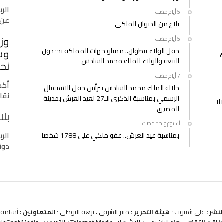
الرب
عن 
بلاغ من الديوان الملكي
وزا
حفل الولاء بتطوان.. ممثلو جهات المملكة يجددون
وشب
البيعة والولاء للملك محمد السادس
نحو
أكدت
جلالة الملك محمد السادس يترأس حفل الاستقبال
نقا
الرسمي بمناسبة الذكرى الـ27 لعيد العرش بمدينة
لا
المضيق
بلا
‫‫‫‏‫أسبوع واحد مضت‬
الرب
بمناسبة عيد العرش.. عفو ملكي على 1788 شخصا
دونا
نشر :
علي شيبوب ؛
هيئة التحرير :
منير الشرقي ، نزهة البوطي ؛
المتعاونين
: أسامة ب
طاقم التقني :
هند الراشيدي ؛
الاشهار :
Telespot Media ؛
التصوير :
eleSpot Media