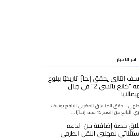
اخر الاخبار
ف التازي يحقق إنجازًا تاريخيًا ببلوغ
قمة “كانغ ياتسي 2” في جبال
يمالايا
دلهي – حقق المتسلق المغربي اليافع يوسف
، البالغ من العمر 15 سنة، إنجازًا …
لاق حصة إضافية من الدعم
ستثنائي لمهنيي النقل الطرقي