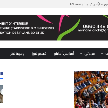
من الدعم الاستثنائي لمهنيي ال...
لومات مضللة وشبكات الاتجار ب...
ملكي...
.. ممثلو جهات المملكة يجددون ...
ت
سيدتي
أسايس أماينو
فيديو نيوز
وجهة نظر