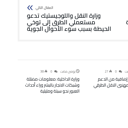
وزارة النقل واللوجيستيك تدعو
مستعملي الطرق إلى توخي
الحيطة بسبب سوء الأحوال الجوية
أخبار
سياسة
ضت
0
27
‫‫‫‏‫يومين مضت‬
0
38
إضافية من الدعم
وزارة الداخلية: معلومات مضللة
لمهنيي النقل الطرقي
وشبكات الاتجار بالبشر وراء أحداث
العبور نحو سبتة ومليلية