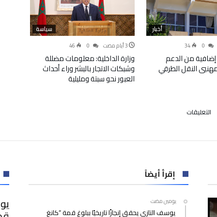
أخبار
سياسة
46
0
34
0
إضافية من الدعم
وزارة الداخلية: معلومات مضللة
لمهنيي النقل الطرقي
وشبكات الاتجار بالبشر وراء أحداث
العبور نحو سبتة ومليلية
على
التعليقات
كأس
أمم
إفريقيا
(المغرب
2025)
..
إقرأ أيضاً
اليوم
تنطلق
يوس
‫‫‫‏‫يومين مضت‬
عملية
يوسف التازي يحقق إنجازًا تاريخيًا ببلوغ قمة “كانغ
بيع