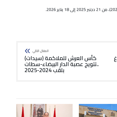
غ
كأس العرش للملاكمة (سيدات)
..تتويج عصبة الدار البيضاء-سطات
بلقب 2024-2025