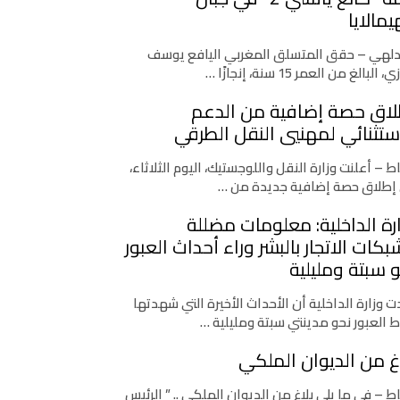
يمالايا
دلهي – حقق المتسلق المغربي اليافع يوسف
، البالغ من العمر 15 سنة، إنجازًا …
لاق حصة إضافية من الدعم
ستثنائي لمهنيي النقل الطرقي
اط – أعلنت وزارة النقل واللوجستيك، اليوم الثلاثاء،
إطلاق حصة إضافية جديدة من …
رة الداخلية: معلومات مضللة
كات الاتجار بالبشر وراء أحداث العبور
 سبتة ومليلية
 وزارة الداخلية أن الأحداث الأخيرة التي شهدتها
ط العبور نحو مدينتي سبتة ومليلية …
غ من الديوان الملكي
اط – في ما يلي بلاغ من الديوان الملكي .. ” الرئيس