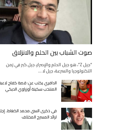
صوت الشباب بين الحلم والانزلاق
“جيل Z”، هو جيل الحلم والإصرار، جيل كبر في زمن
التكنولوجيا والسرعة، جيل لا …
الدافري يكتب عن: قصة كفاح لاعبة
المنتخب سكينة أوزراوي الديكي
في ذكرى السي محمد الكغاط.. إجلا
لرائد المسرح المختلف