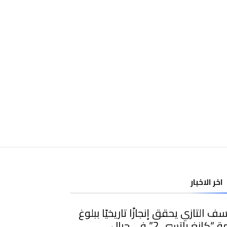
اخر الاخبار
ف التازي يحقق إنجازًا تاريخيًا ببلوغ
قمة “كانغ ياتسي 2” في جبال