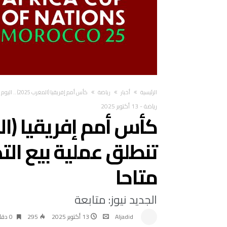
‫الرئيسية‬
أخبار
رياضة
كأس أمم إفريقيا (المغرب 2025) .. اليوم تنطلق عملية بيع التذاكر وتطبيق “يالا” أًصبح متاحا
رياضة
-
13 أكتوبر 2025
تنطلق عملية بيع التذ
متاحا
الجديد نيوز: متابعة
Aljadid
13 أكتوبر 2025
295
0 ‫دقائق‬