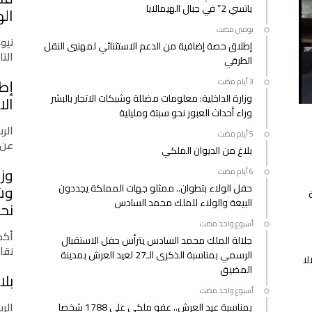
ياتسي 2” في جبال الهيمالايا
التذاكر
اله
وتطبيق
‫‫‫‏‫يومين مضت‬
“يالا”
نيو
إطلاق حصة إضافية من الدعم الاستثنائي لمهنيي النقل
أًصبح
التازي
الطرقي
متاحا
إط
مغلقة
وزارة الداخلية: معلومات مضللة وشبكات الاتجار بالبشر
الا
وراء أحداث العبور نحو سبتة ومليلية
الرب
عن 
بلاغ من الديوان الملكي
وزا
حفل الولاء بتطوان.. ممثلو جهات المملكة يجددون
وشب
البيعة والولاء للملك محمد السادس
نحو
‫‫‫‏‫أسبوع واحد مضت‬
أكدت
جلالة الملك محمد السادس يترأس حفل الاستقبال
نقا
الرسمي بمناسبة الذكرى الـ27 لعيد العرش بمدينة
لا
المضيق
بلا
‫‫‫‏‫أسبوع واحد مضت‬
الرب
بمناسبة عيد العرش.. عفو ملكي على 1788 شخصا