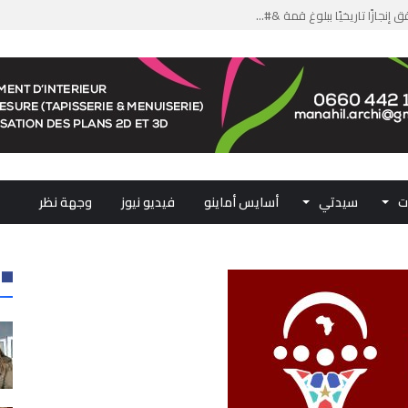
من الدعم الاستثنائي لمهنيي ال...
لومات مضللة وشبكات الاتجار ب...
ملكي...
.. ممثلو جهات المملكة يجددون ...
ت
سيدتي
أسايس أماينو
فيديو نيوز
وجهة نظر