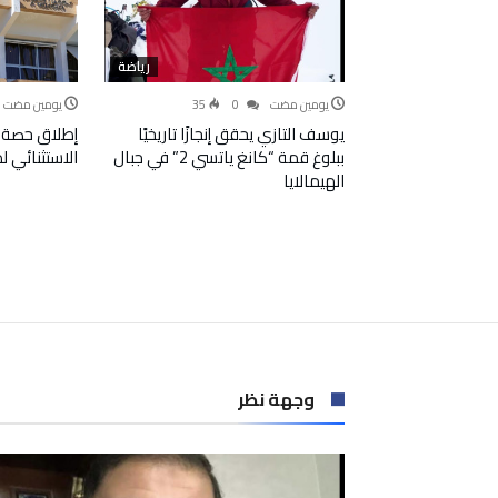
رياضة
‫‫‫‏‫يومين مضت‬
0
35
‫‫‫‏‫يومين مضت‬
يوسف التازي يحقق إنجازًا تاريخيًا
إطلاق حصة 
ببلوغ قمة “كانغ ياتسي 2” في جبال
الاستثنائي 
الهيمالايا
وجهة نظر