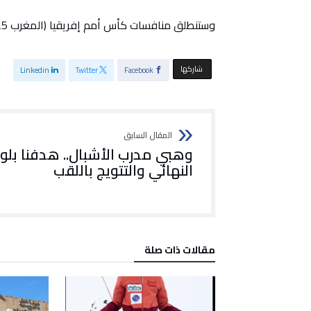
وستنطلق منافسات كأس أمم إفريقيا (المغرب 2025)، من 21 دجنبر 2025 إلى 18 يناير 2026.
‫‫ شاركها‬
Linkedin
Twitter
Facebook
وهبي مدرب الأشبال.. هدفنا بلو
النهائي والتتويج باللقب
‫مقالات ذات صلة‬