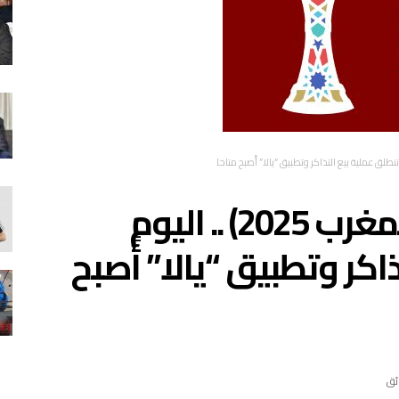
كأس أمم إفريقيا (المغرب 2025) .. اليوم
اكر وتطبيق “يالا” أًصبح