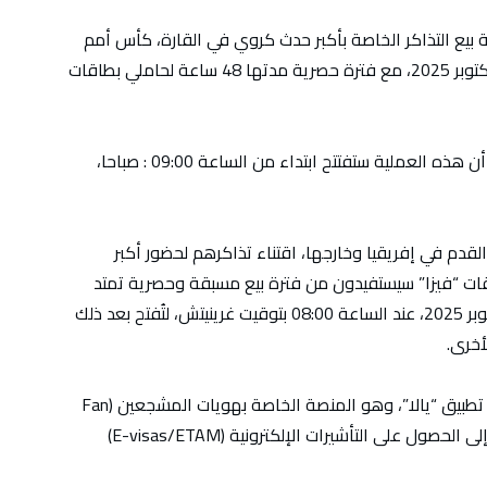
ة بيع التذاكر الخاصة بأكبر حدث كروي في القارة، كأس أمم
إفريقيا (المغرب 2025)، ستفتتح اليوم الإثنين 13 أكتوبر 2025، مع فترة حصرية مدتها 48 ساعة لحاملي بطاقات
وأوضح الاتحاد، على موقعه الإلكتروني الرسمي، أن هذه العملية ستفتتح ابتداء من الساعة 09:00 : صباحا،
قدم في إفريقيا وخارجها، اقتناء تذاكرهم لحضور أكبر
اقات “فيزا” سيستفيدون من فترة بيع مسبقة وحصرية تمتد
من يوم الإثنين 13 أكتوبر إلى غاية الأربعاء 15 أكتوبر 2025، عند الساعة 08:00 بتوقيت غرينيتش، لتُفتح بعد ذلك
أخرى.
وأبرز (كاف) أن لجنة التنظيم المحلية أطلقت رسميا تطبيق “يالا”، وهو المنصة الخاصة بهويات المشجعين (Fan
ID) التي ستكون ضرورية لاقتناء التذاكر، بالإضافة إلى الحصول على التأشيرات الإلكترونية (E-visas/ETAM)