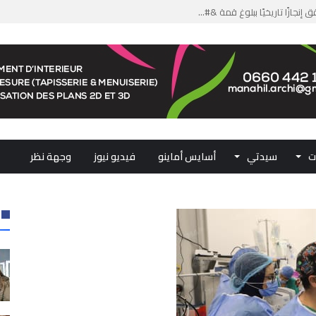
من الدعم الاستثنائي لمهنيي ال...
لومات مضللة وشبكات الاتجار ب...
ملكي...
.. ممثلو جهات المملكة يجددون ...
ت
سيدتي
أسايس أماينو
فيديو نيوز
وجهة نظر