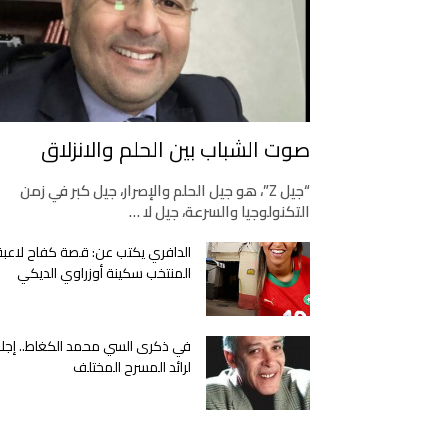
صوت الشباب بين الحلم والانزلاق
“جيل Z”، هو جيل الحلم والإصرار، جيل كبر في زمن
التكنولوجيا والسرعة، جيل لا …
الدافري يكتب عن: قصة كفاح لاعبة
المنتخب سكينة أوزراوي الديكي
في ذكرى السي محمد الكغاط.. إجلا
لرائد المسرح المختلف