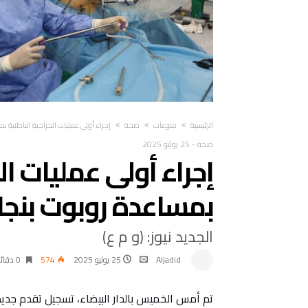
‫الرئيسية‬
منوعات
صحة
إجراء أولى عمليات الجراحية الباطنية ب
صحة
-
25 يوليو 2025
إجراء أولى عمليات ال
بمساعدة روبوت بنجا
الجديد نيوز: (و م ع)
Aljadid
25 يوليو 2025
574
0 ‫دقائق‬
تم أمس الخميس بالدار البيضاء، تسجيل تقدم جديد