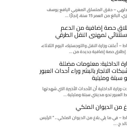
دلهي – حقق المتسلق المغربي اليافع يوسف
، البالغ من العمر 15 سنة، إنجازًا …
لاق حصة إضافية من الدعم
ستثنائي لمهنيي النقل الطرقي
اط – أعلنت وزارة النقل واللوجستيك، اليوم الثلاثاء،
إطلاق حصة إضافية جديدة من …
رة الداخلية: معلومات مضللة
كات الاتجار بالبشر وراء أحداث العبور
 سبتة ومليلية
 وزارة الداخلية أن الأحداث الأخيرة التي شهدتها
ط العبور نحو مدينتي سبتة ومليلية …
غ من الديوان الملكي
اط – في ما يلي بلاغ من الديوان الملكي .. ” الرئيس
لد ج. …