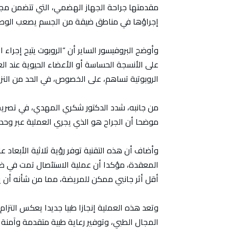
مقدمتها جراحة الجهاز الهضمي، التي تتضمن مجموع
إجراؤها في مناطق ضيقة من الجسم يصعب الوصول إ
وأوضح البروفيسور الساير أن “الروبوت يتيح إجراء ا
على الأنسجة الحساسة أو الأعضاء الحيوية عند ا
الروبوتية تساهم، على الخصوص، في الحد من النز
من جانبه، شدد الدكتور شكري المهدي، في تصريح م
موضحا أن الجراح هو الذي يجري العملية عبر وحدة 
وأضاف أن هذه التقنية توفر رؤية ثلاثية الأبعاد ع
المعقدة، مؤكدا أن عملية الاستئصال تمت في ظر
أقل أثر جانبي ممكن للمريضة، مما من شأنه أن 
وتعد هذه العملية إنجازا طبيا جديدا يعكس التزا
المجال الطبي، وتوفير رعاية طبية متقدمة وآمنة 