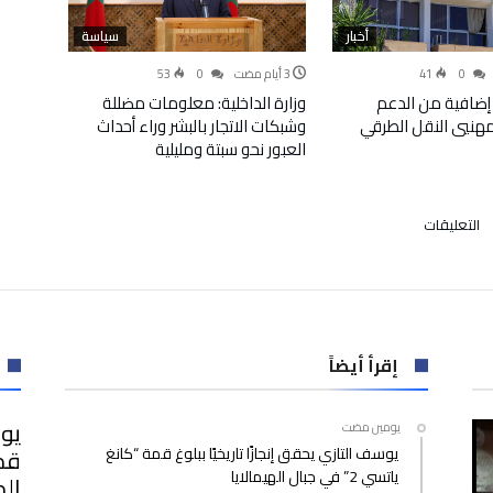
أخبار
سياسة
53
0
41
0
إضافية من الدعم
وزارة الداخلية: معلومات مضللة
لمهنيي النقل الطرقي
وشبكات الاتجار بالبشر وراء أحداث
العبور نحو سبتة ومليلية
على
التعليقات
إجراء
أولى
عمليات
الجراحية
الباطنية
بمساعدة
إقرأ أيضاً
روبوت
بنجاح
يوس
‫‫‫‏‫يومين مضت‬
مغلقة
يوسف التازي يحقق إنجازًا تاريخيًا ببلوغ قمة “كانغ
ياتسي 2” في جبال الهيمالايا
اله