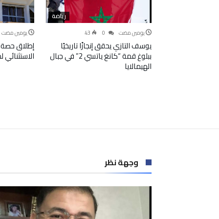
رياضة
‫‫‫‏‫يومين مضت‬
0
43
‫‫‫‏‫يومين مضت‬
يوسف التازي يحقق إنجازًا تاريخيًا
إطلاق حصة 
ببلوغ قمة “كانغ ياتسي 2” في جبال
الاستثنائي 
الهيمالايا
وجهة نظر