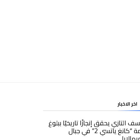
اخر الاخبار
ف التازي يحقق إنجازًا تاريخيًا ببلوغ
قمة “كانغ ياتسي 2” في جبال
يمالايا