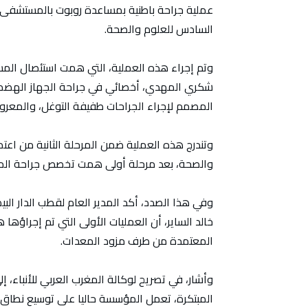
عملية جراحة باطنية بمساعدة روبوت بالمستشفى 
السادس للعلوم والصحة.
وتم إجراء هذه العملية، التي همت استئصال المست
شكري المهدي، أخصائي في جراحة الجهاز الهضمي
المصمم لإجراء الجراحات طفيفة التوغل، والمعروف 
وتندرج هذه العملية ضمن المرحلة الثانية من اع
والصحة، بعد مرحلة أولى همت تخصص جراحة المسا
وفي هذا الصدد، أكد المدير العام لقطب الدار ا
خالد الساير، أن العمليات الأولى التي تم إجراؤها
المعتمدة من طرف مزود المعدات.
وأشار، في تصريح لوكالة المغرب العربي للأنباء، إ
المبتكرة، تعمل المؤسسة حاليا على توسيع نطاق 