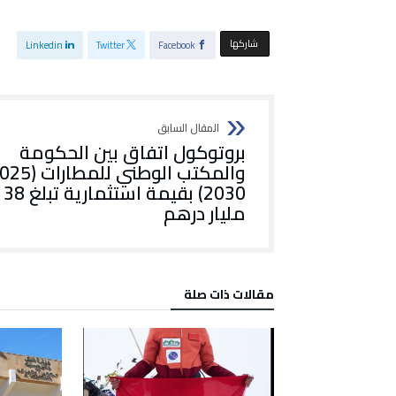
‫‫ شاركها‬
Linkedin
Twitter
Facebook
بروتوكول اتفاق بين الحكومة
2030) بقيمة استثمارية تبلغ 38
مليار درهم
‫مقالات ذات صلة‬