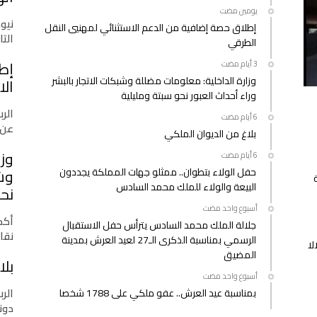
‫‫‫‏‫يومين مضت‬
نيو
إطلاق حصة إضافية من الدعم الاستثنائي لمهنيي النقل
التازي
الطرقي
إط
وزارة الداخلية: معلومات مضللة وشبكات الاتجار بالبشر
الا
وراء أحداث العبور نحو سبتة ومليلية
الرب
عن 
بلاغ من الديوان الملكي
وزا
حفل الولاء بتطوان.. ممثلو جهات المملكة يجددون
وشب
البيعة والولاء للملك محمد السادس
نحو
‫‫‫‏‫أسبوع واحد مضت‬
أكدت
جلالة الملك محمد السادس يترأس حفل الاستقبال
نقا
الرسمي بمناسبة الذكرى الـ27 لعيد العرش بمدينة
لا
المضيق
بلا
‫‫‫‏‫أسبوع واحد مضت‬
الرب
بمناسبة عيد العرش.. عفو ملكي على 1788 شخصا
دونا