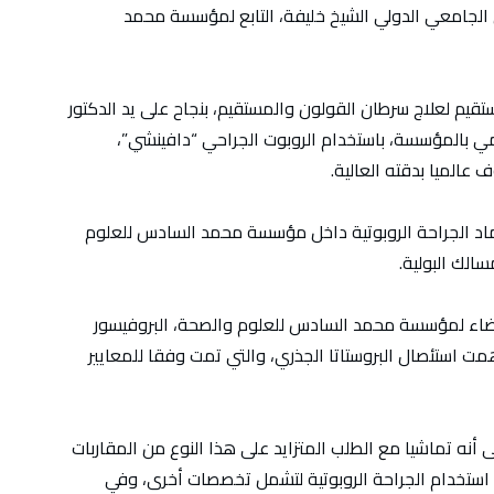
الجامعي الدولي الشيخ خليفة، التابع لمؤسسة محمد
قيم لعلاج سرطان القولون والمستقيم، بنجاح على يد الدكتور
 بالمؤسسة، باستخدام الروبوت الجراحي “دافينشي”،
عالميا بدقته العالية.
تماد الجراحة الروبوتية داخل مؤسسة محمد السادس للعلوم
لك البولية.
لبيضاء لمؤسسة محمد السادس للعلوم والصحة، البروفيسور
 همت استئصال البروستاتا الجذري، والتي تمت وفقا للمعايير
لى أنه تماشيا مع الطلب المتزايد على هذا النوع من المقاربات
استخدام الجراحة الروبوتية لتشمل تخصصات أخرى، وفي