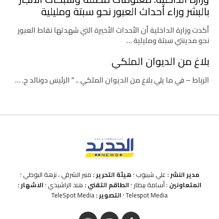
بالبشر وراء أحداث العبور نحو سبتة ومليلية
أكدت وزارة الداخلية أن الأحداث الأخيرة التي شهدتها نقاط العبور
نحو مدينتي سبتة ومليلية …
بلاغ من الديوان الملكي
الرباط – في ما يلي بلاغ من الديوان الملكي .. ” الرئيس دونالد ج. …
مدير النشر :
علي شيبوب ؛
هيئة التحرير :
منير الشرقي ، نزهة البوطي ؛
المتعاونين
: أسامة بيطار ؛
الطاقم التقني :
هند الراشيدي ؛
الاشهار :
Telespot Media ؛
التصوير :
TeleSpot Media