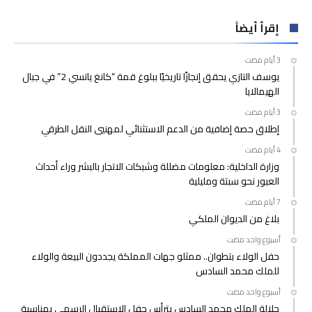
إقرأ أيضاً
يوسف التازي يحقق إنجازًا تاريخيًا ببلوغ قمة “كانغ ياتسي 2” في جبال
الهيمالايا
إطلاق حصة إضافية من الدعم الاستثنائي لمهنيي النقل الطرقي
وزارة الداخلية: معلومات مضللة وشبكات الاتجار بالبشر وراء أحداث
العبور نحو سبتة ومليلية
بلاغ من الديوان الملكي
‫‫‫‏‫أسبوع واحد مضت‬
حفل الولاء بتطوان.. ممثلو جهات المملكة يجددون البيعة والولاء
للملك محمد السادس
‫‫‫‏‫أسبوع واحد مضت‬
جلالة الملك محمد السادس يترأس حفل الاستقبال الرسمي بمناسبة