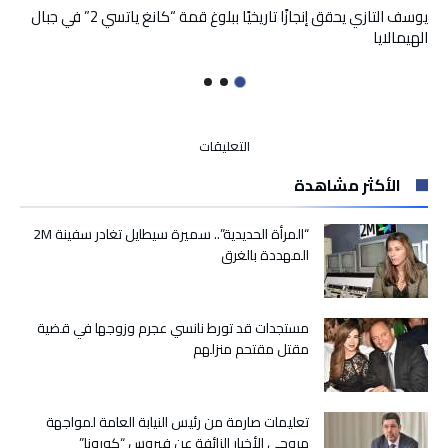
يوسف التازي يحقق إنجازًا تاريخيًا ببلوغ قمة “كانغ ياتسي 2” في جبال
الهيمالايا
على
التعليقات
المنتخب
الأكثر مشاهدة
المغربي
للسيدات
يتعرف
“المرأة الحديدية”.. سميرة سيطايل تغادر سفينة 2M
على
المهددة بالغرق
خصمه
في
دور
مستجدات قد تورط نانسي عجرم وزوجها في قضية
ربع
مقتل مقتحم منزلهم
النهائي
مساء
اليوم
مغلقة
تعليمات صارمة من رئيس النيابة العامة لمواجهة
مروجي الأخبار الزائفة عن فيروس “كورونا”