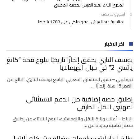
الذكرى الـ27 لعيد العرش بمدينة المضيق
‫‫‫‏‫أسبوع واحد مضت‬
بمناسبة عيد العرش.. عفو ملكي على 1788 شخصا
اخر الاخبار
يوسف التازي يحقق إنجازًا تاريخيًا ببلوغ قمة “كانغ
ياتسي 2” في جبال الهيمالايا
نيودلهي – حقق المتسلق المغربي اليافع يوسف التازي، البالغ من
العمر 15 سنة، إنجازًا …
إطلاق حصة إضافية من الدعم الاستثنائي
لمهنيي النقل الطرقي
الرباط – أعلنت وزارة النقل واللوجستيك، اليوم الثلاثاء، عن إطلاق
حصة إضافية جديدة من …
وزارة الداخلية: معلومات مضللة وشبكات الاتجار