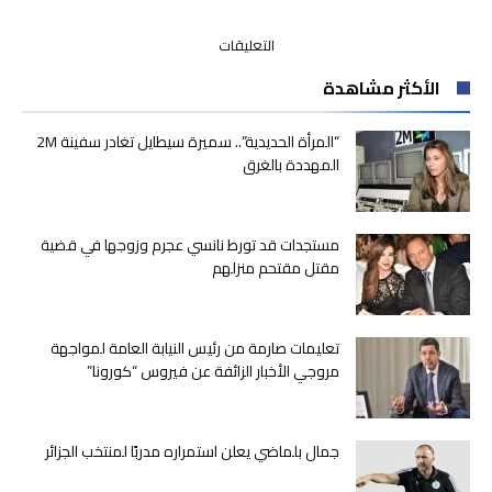
على
التعليقات
عمر
الأكثر مشاهدة
هلال
يدعو
إلى
“المرأة الحديدية”.. سميرة سيطايل تغادر سفينة 2M
تحمل
المهددة بالغرق
المسؤولية
الجماعية
بشكل
مستجدات قد تورط نانسي عجرم وزوجها في قضية
عاجل
مقتل مقتحم منزلهم
لحماية
الشعوب
من
الفظائع
تعليمات صارمة من رئيس النيابة العامة لمواجهة
مغلقة
مروجي الأخبار الزائفة عن فيروس “كورونا”
جمال بلماضي يعلن استمراره مدربًا لمنتخب الجزائر