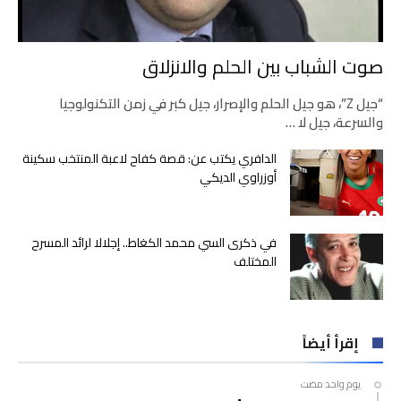
صوت الشباب بين الحلم والانزلاق
“جيل Z”، هو جيل الحلم والإصرار، جيل كبر في زمن التكنولوجيا
والسرعة، جيل لا …
الدافري يكتب عن: قصة كفاح لاعبة المنتخب سكينة
أوزراوي الديكي
في ذكرى السي محمد الكغاط.. إجلالا لرائد المسرح
المختلف
إقرأ أيضاً
‫‫‫‏‫يوم واحد مضت‬