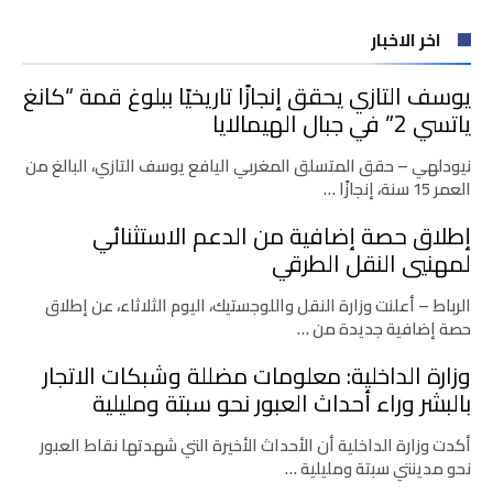
اخر الاخبار
يوسف التازي يحقق إنجازًا تاريخيًا ببلوغ قمة “كانغ
ياتسي 2” في جبال الهيمالايا
نيودلهي – حقق المتسلق المغربي اليافع يوسف التازي، البالغ من
العمر 15 سنة، إنجازًا …
إطلاق حصة إضافية من الدعم الاستثنائي
لمهنيي النقل الطرقي
الرباط – أعلنت وزارة النقل واللوجستيك، اليوم الثلاثاء، عن إطلاق
حصة إضافية جديدة من …
وزارة الداخلية: معلومات مضللة وشبكات الاتجار
بالبشر وراء أحداث العبور نحو سبتة ومليلية
أكدت وزارة الداخلية أن الأحداث الأخيرة التي شهدتها نقاط العبور
نحو مدينتي سبتة ومليلية …