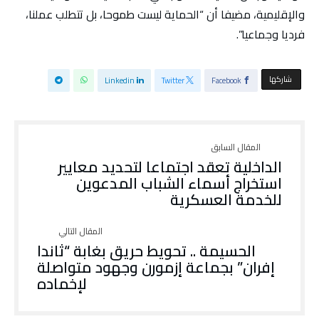
والإقليمية، مضيفا أن “الحماية ليست طموحا، بل تتطلب عملنا،
فرديا وجماعيا”.
‫‫ شاركها‬
Linkedin
Twitter
Facebook
الداخلية تعقد اجتماعا لتحديد معايير
استخراج أسماء الشباب المدعوين
للخدمة العسكرية
الحسيمة .. تحويط حريق بغابة “ثاندا
إفران” بجماعة إزمورن وجهود متواصلة
لإخماده