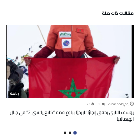
‫مقالات ذات صلة‬
رياضة
‫‫‫‏‫يوم واحد مضت‬
0
23
يوسف التازي يحقق إنجازًا تاريخيًا ببلوغ قمة “كانغ ياتسي 2” في جبال
الهيمالايا