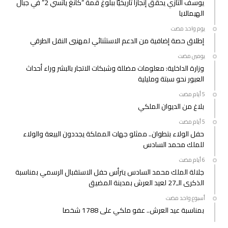
يوسف التازي يحقق إنجازًا تاريخيًا ببلوغ قمة “كانغ ياتسي 2” في جبال
الهيمالايا
‫‫‫‏‫يوم واحد مضت‬
إطلاق حصة إضافية من الدعم الاستثنائي لمهنيي النقل الطرقي
‫‫‫‏‫يومين مضت‬
وزارة الداخلية: معلومات مضللة وشبكات الاتجار بالبشر وراء أحداث
العبور نحو سبتة ومليلية
بلاغ من الديوان الملكي
حفل الولاء بتطوان.. ممثلو جهات المملكة يجددون البيعة والولاء
للملك محمد السادس
جلالة الملك محمد السادس يترأس حفل الاستقبال الرسمي بمناسبة
الذكرى الـ27 لعيد العرش بمدينة المضيق
‫‫‫‏‫أسبوع واحد مضت‬
بمناسبة عيد العرش.. عفو ملكي على 1788 شخصا