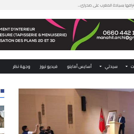
جازًا تاريخيًا ببلوغ قمة &#...
من الدعم الاستثنائي لمهنيي ال...
لومات مضللة وشبكات الاتجار ب...
ملكي...
ت
سيدتي
أسايس أماينو
فيديو نيوز
وجهة نظر