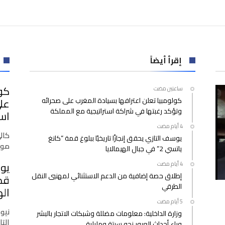
جامعة
الملاكمة
تحتفي
بالبطلات
المغربيات
المتوجات
إقرأ أيضاً
في
بطولة
كول
‫‫‫‏‫ساعتين مضت‬
العالم
كولومبيا تعلن اعترافها بسيادة المغرب على صحرائه
على
بصريبا
وتؤكد رغبتها في شراكة استراتيجية مع المملكة
2025
است
مغلقة
كال
يوسف التازي يحقق إنجازًا تاريخيًا ببلوغ قمة “كانغ
موق
ياتسي 2” في جبال الهيمالايا
يوس
إطلاق حصة إضافية من الدعم الاستثنائي لمهنيي النقل
الطرقي
اله
نيو
وزارة الداخلية: معلومات مضللة وشبكات الاتجار بالبشر
التازي
وراء أحداث العبور نحو سبتة ومليلية