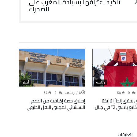
 2024
تأكيد اعترافها بسيادة المغرب على
الصحراء
رياضة
أخبار
64
0
64
0
حقق إنجازًا تاريخيًا
إطلاق حصة إضافية من الدعم
ببلوغ قمة “كانغ ياتسي 2” في جبال
الاستثنائي لمهنيي النقل الطرقي
على
التعليقات