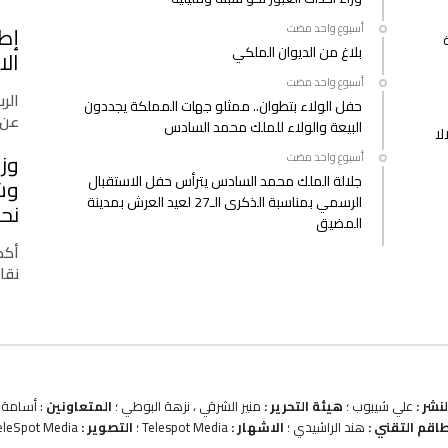
‫‫‫‏‫أسبوع واحد مضت‬
إط
بلاغ من الديوان الملكي
الا
‫‫‫‏‫أسبوع واحد مضت‬
الرب
حفل الولاء بتطوان.. ممثلو جهات المملكة يجددون
عن 
البيعة والولاء للملك محمد السادس
لا
وزا
‫‫‫‏‫أسبوع واحد مضت‬
جلالة الملك محمد السادس يترأس حفل الاستقبال
وشب
الرسمي بمناسبة الذكرى الـ27 لعيد العرش بمدينة
نحو
المضيق
أكدت
نقا
نشر :
علي شيبوب ؛
هيئة التحرير :
منير الشرقي ، نزهة البوطي ؛
المتعاونين
: أسامة ب
طاقم التقني :
هند الراشيدي ؛
الاشهار :
Telespot Media ؛
التصوير :
eleSpot Media