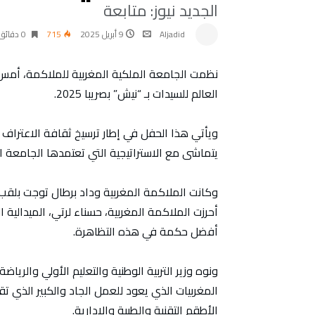
الجديد نيوز: متابعة
Aljadid
9 أبريل 2025
715
0 ‫دقائق‬
نظمت الجامعة الملكية المغربية للملاكمة، أمس ال
العالم للسيدات بـ “نيش” بصريبا 2025.
ويأتي هذا الحفل في إطار ترسيخ ثقافة الاعتراف 
يتماشى مع الاستراتيجية التي تعتمدها الجامعة ال
أحرزت الملاكمة المغربية، حسناء لرتي، الميدالية 
أفضل حكمة في هذه التظاهرة.
ونوه وزير التربية الوطنية والتعليم الأولي والريا
المغربيات الذي يعود للعمل الجاد والكبير الذي ت
الأطقم التقنية والطبية والإدارية.