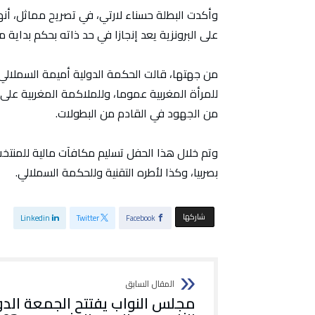
وأكدت البطلة حسناء لارتي، في تصريح مماثل، أنها
على البرونزية يعد إنجازا في حد ذاته بحكم بداية
من جهتها، قالت الحكمة الدولية أميمة السملال
للمرأة المغربية عموما، وللملاكمة المغربية على
من الجهود في القادم من البطولات.
وتم خلال هذا الحفل تسليم مكافآت مالية للمنتخ
بصربيا، وكذا لأطره التقنية وللحكمة السملالي.
‫‫ شاركها‬
Linkedin
Twitter
Facebook
مجلس النواب يفتتح الجمعة الدو