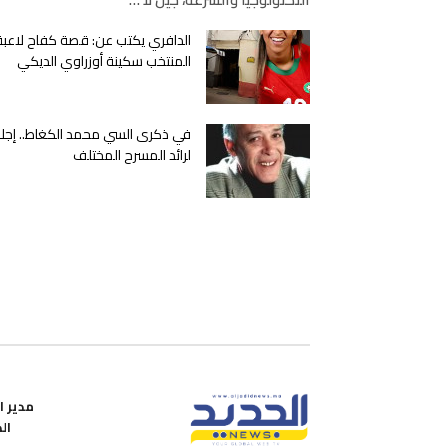
الدافري يكتب عن: قصة كفاح لاعبة
المنتخب سكينة أوزراوي الديكي
في ذكرى السي محمد الكغاط.. إجلا
لرائد المسرح المختلف
مدير ال
ال