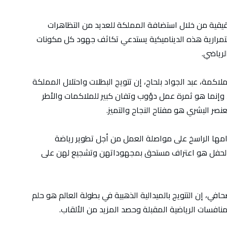
حقيقية من خلال استضافة المملكة للعديد من التظاهرات
 استمرارية هذه الديناميكية يستدعي تكاثف جهود كل مكونات
لرياضي.
لاكمة، عبد الجواد بلحاج، إن تتويج البطلات واحتلال المملكة
 وإنما هو ثمرة عمل دؤوب وتفان كبير للملاكمات والأطر
عنصر البشري هو مفتاح النجاح والتميز.
تزامها الراسخ على مواصلة العمل من أجل تطوير رياضة
 الحفل هو اعتراف مستحق بمجهوداتهن وتشجيع لهن على
في، إن التتويج بالميدالية الذهبية في بطولة العالم هو حلم
منافسات الرياضية المقبلة وحصد المزيد من الألقاب.