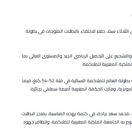
ثلاثاء بسلا، حفلا للاحتفاء بالبطلات المتوجات في بطولة
والتشجيع على التحصيل الرياضي الجيد والمستوى العالي بما
ملكية المغربية للملاكمة.
وكانت الملاكمة المغربية وداد برطال توجت بلقب بطولة العالم للملاكمة النسائية في فئة 52-54 كلغ، فيما
البرونزية، وفازت الحكمة المغربية أميمة سملالي بجائزة
ضة، محمد سعد برادة، في كلمة بهذه المناسبة، بمنجز البطلات
قوم به الجامعة الملكية المغربية للملاكمة، ولتظافر جهود