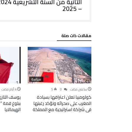
الثانية من السنة التشريعية
– 2025
‫مقالات ذات صلة‬
سياسة
‫‫‫‏‫ساعتين مضت‬
0
5
كولومبيا تعلن اعترافها بسيادة
يوسف التازي ي
المغرب على صحرائه وتؤكد رغبتها
في شراكة استراتيجية مع المملكة
الهيمالايا