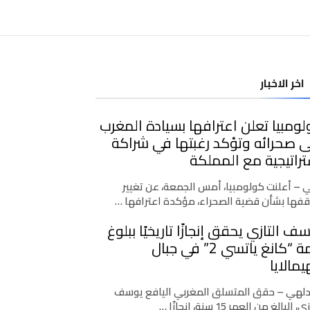
اخر الاخبار
ومبيا تعلن اعترافها بسيادة المغرب
 صحرائه وتؤكد رغبتها في شراكة
راتيجية مع المملكة
ي – أعلنت كولومبيا، أمس الجمعة، عن تغيير
فها بشأن قضية الصحراء، مؤكدة اعترافها …
ف التازي يحقق إنجازًا تاريخيًا ببلوغ
قمة “كانغ ياتسي 2” في جبال
يمالايا
دلهي – حقق المتسلق المغربي اليافع يوسف
، البالغ من العمر 15 سنة، إنجازًا …