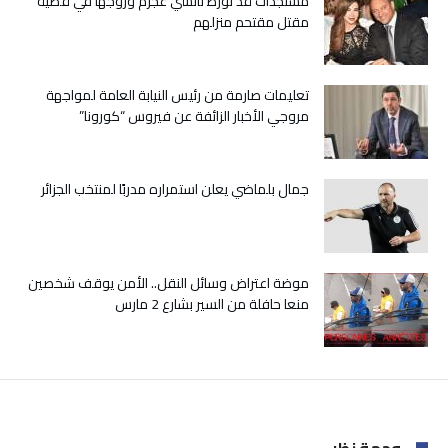
مستجدات قد تورط نانسي عجرم وزوجها في قضية
لسن
مقتل مقتحم منزلهم
الزواج
مغلقة
تعليمات صارمة من رئيس النيابة العامة لمواجهة
مروجي الأخبار الزائفة عن فيروس “كورونا”
جمال بلماضي يعلن استمراره مدربًا لمنتخب الجزائر
موضة اعتراض وسائل النقل.. الأمن يوقف شخصين
منعا حافلة من السير بشارع 2 مارس