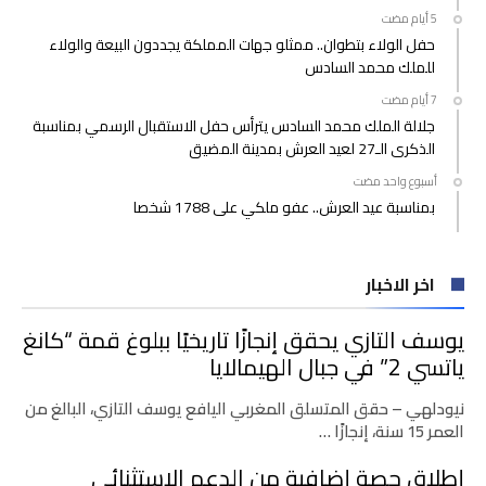
حفل الولاء بتطوان.. ممثلو جهات المملكة يجددون البيعة والولاء
للملك محمد السادس
جلالة الملك محمد السادس يترأس حفل الاستقبال الرسمي بمناسبة
الذكرى الـ27 لعيد العرش بمدينة المضيق
‫‫‫‏‫أسبوع واحد مضت‬
بمناسبة عيد العرش.. عفو ملكي على 1788 شخصا
اخر الاخبار
يوسف التازي يحقق إنجازًا تاريخيًا ببلوغ قمة “كانغ
ياتسي 2” في جبال الهيمالايا
نيودلهي – حقق المتسلق المغربي اليافع يوسف التازي، البالغ من
العمر 15 سنة، إنجازًا …
إطلاق حصة إضافية من الدعم الاستثنائي