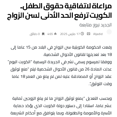
مراعاة لاتفاقية حقوق الطفل..
الكويت ترفع الحد الأدنى لسن الزواج
الجديد نيوز: متابعة
Aljadid
17 مارس 2025
465
0 ‫دقائق‬
رفعت الحكومة الكويتية سن الزواج في البلاد من 15 عاما إلى
18 بعد تعديلها لقانون الأحوال الشخصية.
ووفقا لمرسوم رسمي نشر في الجريدة الرسمية “الكويت اليوم”
عدلت المادة 26 من قانون الأحوال الشخصية ليتم “منع توثيق
عقد الزواج أو المصادقة عليه لمن لم يبلغ من العمر 18 عاما
وقت التوثيق”.
وبحسب التعديل “يمنع توثيق الزواج ما لم يبلغ الزوجين ثمانية
عشر عاما، استنادا إلى دستور دولة الكويت الذي يؤكد حماية
الأسرة والأمومة والطفولة، وبما يتوافق مع أحكام الشريعة