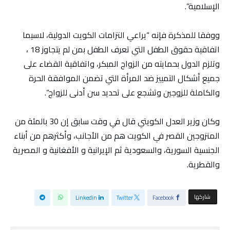
الإسلامية”.
ووفقا للمذكرة فإنه “يراعي التزامات الكويت الدولية، لاسيما
اتفاقية حقوق الطفل التي تعرف الطفل بمن لم يتجاوز 18 ،
وتلزم الدول بحمايته من الزواج المبكر، واتفاقية القضاء على
جميع أشكال التمييز ضد المرأة التي تضمن الموافقة الحرة
والكاملة للزوجين وتشجع على تحديد سن أدنى للزواج”.
وكان وزير العدل الكويتي قال في وقت سابق إن 30 بالمئة من
المتزوجين القصر في الكويت هم من الأجانب، وأكثرهم من أبناء
الجنسية السورية، والسعودية ثم الإيرانية و الأفغانية و المصرية
والقطرية.
‫‫ شاركها‬
Linkedin
Twitter
Facebook