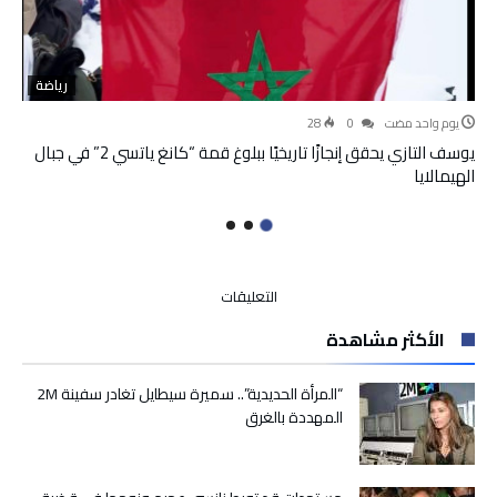
رياضة
‫‫‫‏‫يوم واحد مضت‬
0
28
يوسف التازي يحقق إنجازًا تاريخيًا ببلوغ قمة “كانغ ياتسي 2” في جبال
الهيمالايا
على
التعليقات
مراعاة
الأكثر مشاهدة
لاتفاقية
حقوق
الطفل..
“المرأة الحديدية”.. سميرة سيطايل تغادر سفينة 2M
الكويت
المهددة بالغرق
ترفع
الحد
الأدنى