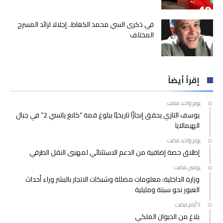
في ذكرى السي محمد الكغاط.. إجلالا لرائد المسرح
المختلف
إقرأ أيضاً
‫‫‫‏‫يوم واحد مضت‬
يوسف التازي يحقق إنجازًا تاريخيًا ببلوغ قمة “كانغ ياتسي 2” في جبال
الهيمالايا
‫‫‫‏‫يوم واحد مضت‬
إطلاق حصة إضافية من الدعم الاستثنائي لمهنيي النقل الطرقي
‫‫‫‏‫يومين مضت‬
وزارة الداخلية: معلومات مضللة وشبكات الاتجار بالبشر وراء أحداث
العبور نحو سبتة ومليلية
بلاغ من الديوان الملكي