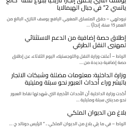
يوسف التازي يحقق إنجازًا تاريخيًا ببلوغ قمة “كانغ
ياتسي 2” في جبال الهيمالايا
نيودلهي – حقق المتسلق المغربي اليافع يوسف التازي، البالغ من
العمر 15 سنة، إنجازًا …
إطلاق حصة إضافية من الدعم الاستثنائي
لمهنيي النقل الطرقي
الرباط – أعلنت وزارة النقل واللوجستيك، اليوم الثلاثاء، عن إطلاق
حصة إضافية جديدة من …
وزارة الداخلية: معلومات مضللة وشبكات الاتجار
بالبشر وراء أحداث العبور نحو سبتة ومليلية
أكدت وزارة الداخلية أن الأحداث الأخيرة التي شهدتها نقاط العبور
نحو مدينتي سبتة ومليلية …
بلاغ من الديوان الملكي
الرباط – في ما يلي بلاغ من الديوان الملكي .. ” الرئيس دونالد ج. …