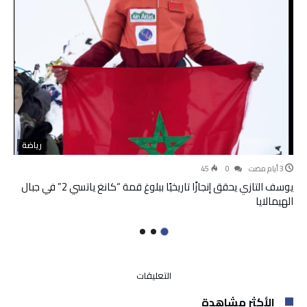
رياضة
45
0
يوسف التازي يحقق إنجازًا تاريخيًا ببلوغ قمة “كانغ ياتسي 2” في جبال
الهيمالايا
على
التعليقات
بحضور
الأكثر مشاهدة
أخنوش..