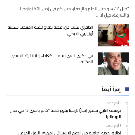
“جيل Z”، هو جيل الحلم والإصرار، جيل كبر في زمن التكنولوجيا
والسرعة، جيل لا …
الدافري يكتب عن: قصة كفاح لاعبة المنتخب سكينة
أوزراوي الديكي
في ذكرى السي محمد الكغاط.. إجلالا لرائد المسرح
المختلف
إقرأ أيضاً
يوسف التازي يحقق إنجازًا تاريخيًا ببلوغ قمة “كانغ ياتسي 2” في جبال
الهيمالايا
إطلاق حصة إضافية من الدعم الاستثنائي لمهنيي النقل الطرقي