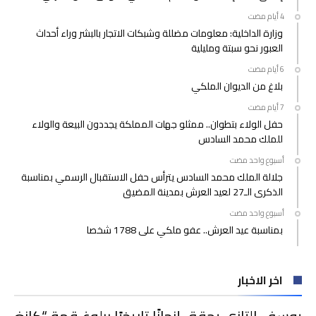
وزارة الداخلية: معلومات مضللة وشبكات الاتجار بالبشر وراء أحداث
العبور نحو سبتة ومليلية
بلاغ من الديوان الملكي
حفل الولاء بتطوان.. ممثلو جهات المملكة يجددون البيعة والولاء
للملك محمد السادس
‫‫‫‏‫أسبوع واحد مضت‬
جلالة الملك محمد السادس يترأس حفل الاستقبال الرسمي بمناسبة
الذكرى الـ27 لعيد العرش بمدينة المضيق
‫‫‫‏‫أسبوع واحد مضت‬
بمناسبة عيد العرش.. عفو ملكي على 1788 شخصا
اخر الاخبار