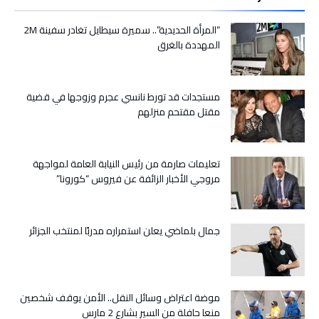
ماكرون
يدشن
“المرأة الحديدية”.. سميرة سيطايل تغادر سفينة 2M
المعرض
المهددة بالغرق
الدولي
للفلاحة
الذي
مستجدات قد تورط نانسي عجرم وزوجها في قضية
يحتفي
مقتل مقتحم منزلهم
بالمغرب
ضيف
شرف
مغلقة
تعليمات صارمة من رئيس النيابة العامة لمواجهة
مروجي الأخبار الزائفة عن فيروس “كورونا”
جمال بلماضي يعلن استمراره مدربًا لمنتخب الجزائر
موضة اعتراض وسائل النقل.. الأمن يوقف شخصين
منعا حافلة من السير بشارع 2 مارس