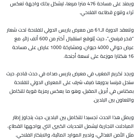
ويمتد على مساحة 476 مترا مربعا، ليشكل بذلك واجهة تعكس
ثراء وتنوع قطاعه الفلاحي.
وتنعقد الدورة الـ61 من معرض باريس الدولي للفلاحة تحت شعار
“فخر فرنسي”، حيث يُتوقع استقبال أكثر من 600 ألف زائر، مع
عرض حوالي 4000 حيوان، ومشاركة 1000 عارض على مساحة
16 هكتارا موزعة على تسعة أجنحة.
ويجد تكريم المغرب في معرض باريس صداه في حدث قادم، حيث
ستحل فرنسا بدورها ضيف شرف على المعرض الدولي للفلاحة
بمكناس في أبريل المقبل، وهو ما يعكس رمزية قوية للتكامل
والتعاون بين البلدين.
ويمثل هذا الحدث تجسيدا للتكامل بين البلدين، حيث يتجاوز إطار
المبادلات التجارية ليشمل التحديات الكبرى التي يواجهها القطاع،
مثل الأمن الغذائي، وتدبير الموارد المائية، والابتكار الفلاحي.