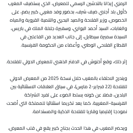
الرمزي إيذانا بالتدشين الرسمي للمعرض، الذي يستضيف المغرب
كأول بلد أجنبي ضيف شرف، بحضور وفد مغربي كبير يضم، على
الخصوص، وزير الفلاحة والصيد البحري والتنمية القروية والمياه
والغابات، السيد أحمد البواري، وسفيرة جلالة الملك في باريس،
السيدة سميرة سيطايل، إلى جانب العديد من الفاعلين في
القطاع الفلاحي الوطني، وأعضاء من الحكومة الفرنسية.
إثر ذلك، وقع أخنوش في الدفتر الذهبي للمعرض الدولي للفلاحة.
ويندرج الاحتفاء بالمغرب خلال نسخة 2025 من المعرض الدولي
للفلاحة (22 فبراير-2 مارس)، في سياق العلاقات الاستثنائية بين
البلدين، فضلا عن كونه يسلط الضوء على تفرد الشراكة
الفرنسية-المغربية. كما يعد تكريما استثنائيا للمملكة التي أضحت
نمودجا إقليميا وقاريا للفلاحة الذكية والمستدامة.
ويحضر المغرب في هذا الحدث بجناح كبير يقع في قلب المعرض،