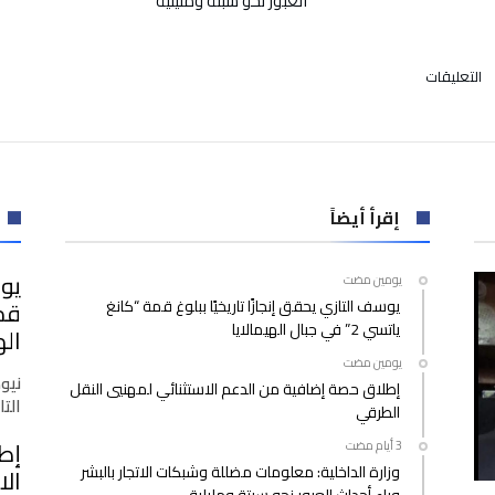
العبور نحو سبتة ومليلية
على
التعليقات
ذكرى
انتفاضة
29
يناير..
مناسبة
لاستخلاص
إقرأ أيضاً
العبر
ودعوة
يوس
‫‫‫‏‫يومين مضت‬
لصون
يوسف التازي يحقق إنجازًا تاريخيًا ببلوغ قمة “كانغ
الذاكرة
ياتسي 2” في جبال الهيمالايا
مغلقة
اله
‫‫‫‏‫يومين مضت‬
نيو
إطلاق حصة إضافية من الدعم الاستثنائي لمهنيي النقل
التازي
الطرقي
إط
وزارة الداخلية: معلومات مضللة وشبكات الاتجار بالبشر
الا
وراء أحداث العبور نحو سبتة ومليلية