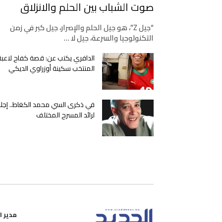
صوت الشباب بين الحلم والانزلاق
“جيل Z”، هو جيل الحلم والإصرار، جيل كبر في زمن
التكنولوجيا والسرعة، جيل لا …
الدافري يكتب عن: قصة كفاح لاعبة
المنتخب سكينة أوزراوي الديكي
في ذكرى السي محمد الكغاط.. إجلا
لرائد المسرح المختلف
مدير ال