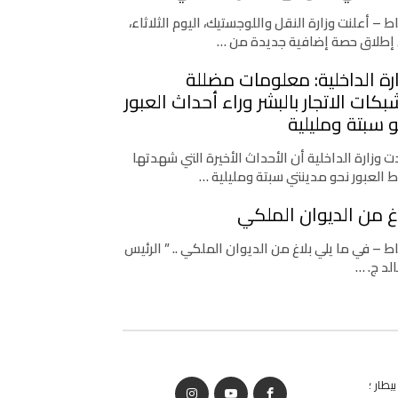
اط – أعلنت وزارة النقل واللوجستيك، اليوم الثلاثاء،
إطلاق حصة إضافية جديدة من …
رة الداخلية: معلومات مضللة
كات الاتجار بالبشر وراء أحداث العبور
 سبتة ومليلية
 وزارة الداخلية أن الأحداث الأخيرة التي شهدتها
ط العبور نحو مدينتي سبتة ومليلية …
غ من الديوان الملكي
اط – في ما يلي بلاغ من الديوان الملكي .. ” الرئيس
لد ج. …
يطار ؛