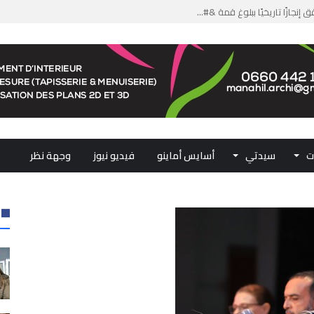
من الدعم الاستثنائي لمهنيي ال...
لومات مضللة وشبكات الاتجار ب...
ملكي...
.. ممثلو جهات المملكة يجددون ...
ت
سيدتي
أسايس أماينو
فيديو نيوز
وجهة نظر