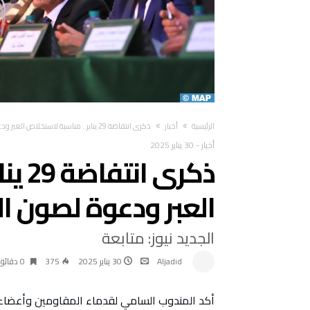
‫الرئيسية‬
أخبار
ذكرى انتفاضة 29 يناير.. مناسبة لاستخلاص العبر ودعوة لصون الذاكرة
أخبار
-
30 يناير 2025
ذكرى
العبر ودعوة لصون ال
الجديد نيوز: متابعة
Aljadid
30 يناير 2025
375
0 ‫دقائق‬
أكد المندوب السامي لقدماء المقاومين وأعضاء ج