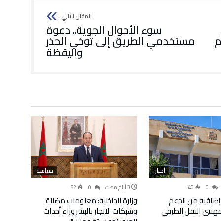
سوء الأحوال الجوية.. دعوة
م
مستخدمي الطريق إلى توخي الحذر
واليقظة
أخبار
سياسة
52
0
40
0
إضافية من الدعم
وزارة الداخلية: معلومات مضللة
لمهنيي النقل الطرقي
وشبكات الاتجار بالبشر وراء أحداث