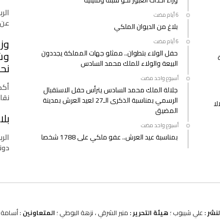
الرب
عن 
بلاغ من الديوان الملكي
وزا
حفل الولاء بتطوان.. ممثلو جهات المملكة يجددون
وشب
البيعة والولاء للملك محمد السادس
نحو
‫‫‫‏‫أسبوع واحد مضت‬
أكدت
جلالة الملك محمد السادس يترأس حفل الاستقبال
نقا
الرسمي بمناسبة الذكرى الـ27 لعيد العرش بمدينة
لا
المضيق
بلا
‫‫‫‏‫أسبوع واحد مضت‬
الرب
بمناسبة عيد العرش.. عفو ملكي على 1788 شخصا
دونا
نشر :
علي شيبوب ؛
هيئة التحرير :
منير الشرقي ، نزهة البوطي ؛
المتعاونين
: أسامة ب