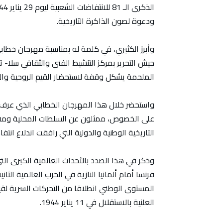
ودعوة لصون الذاكرة التاريخية.
وأبرز الكثيري، في كلمة له بمناسبة مهرجان خطا
جيش التحرير بمركز التنشيط الفني والثقافي سلا- ت
الملحمة يشكل وقفة لاستحضار القيم الروحية والو
واستحضر خلال هذا المهرجان الخطابي الذي عرف 
على الخصوص، ممثلون عن السلطات المحلية ومق
التاريخية الوطنية والدولية التي رافقت اندلاع انتفاضة 29 ين
وذكر في هذا الصدد بالأحداث العالمية الكبرى ال
فرنسا أمام ألمانيا النازية في الحرب العالمية الثا
العلنية بالاستقلال في 11 يناير 1944.