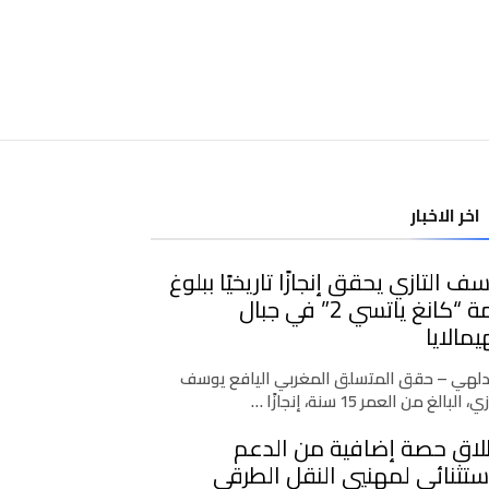
اخر الاخبار
ف التازي يحقق إنجازًا تاريخيًا ببلوغ
قمة “كانغ ياتسي 2” في جبال
يمالايا
دلهي – حقق المتسلق المغربي اليافع يوسف
، البالغ من العمر 15 سنة، إنجازًا …
لاق حصة إضافية من الدعم
ستثنائي لمهنيي النقل الطرقي