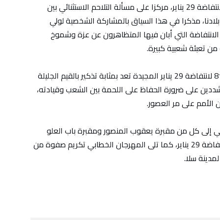
وتطرق الكثيري في كلمته إلى الحمولة القيمية لانتفاضة 29 يناير، مركزا على مسألة التلاحم الاستثنائي بين
لادنا، مذكرا في هذا السياق بالمشاركة الشخصية لولي
الانتفاضة التي أبان فيها المتظاهرون عن عزة وشموخ
من تعبئة شعبية كبيرة.
من جهتهم، أجمع المتدخلون على أن الذكرى الـ 81 لانتفاضة 29 يناير المجيدة تعد بمثابة تذكير بالقيم الجليلة
شددين على ضرورة الحفاظ على اللحمة بين الشعب وقيادته،
 الأمم على مر العصور.
ي إلى كل من مقبرة يعقوب المنصور ومقبرة باب العلو
ومقبرة سيدي بنعاشر للترحم على أرواح شهداء انتفاضة 29 يناير، كما تلى المهرجان الخطابي تكريم صفوة من
مدينة سلا.