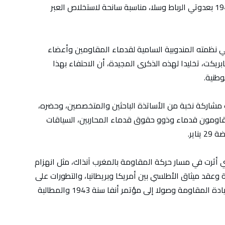
الذكرى الـ 81 للانتفاضات الشعبية ليوم 29 يناير 1944 بعدوتي الرباط وسلا، مناسبة سانحة لاستخلاص العبر
بي نظمته المندوبية السامية لقدماء المقاومين وأعضاء
ابريكت، تخليدا لهذه الذكرى المجيدة، أن الاحتفاء بهذا
طنية.
مشاركة نخبة من الأساتذة الباحثين والمتخصصين، وحضره،
اومون قدماء وذوو حقوق قدماء المحاربين، السياقات
اير.
تي أثرت في مسار حركة المقاومة بالمغرب آنذاك، مثل انهزام
نية وعقد ميثاق الأطلسي بين أمريكا وبريطانيا، والتطورات على
المستوى الوطني انطلاقا من التحركات السرية لقيادة المقاومة وصولا إلى مؤتمر أنفا سنة 1943 والمطالبة