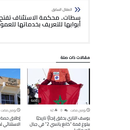
سطات.. محكمة الاستئناف تفتح
أبوابها للتعريف بخدماتها للعمو
‫مقالات ذات صلة‬
رياضة
‫‫‫‏‫يومين مضت‬
0
42
‫‫‫‏‫يومين مضت‬
يوسف التازي يحقق إنجازًا تاريخيًا
إطلاق حصة 
ببلوغ قمة “كانغ ياتسي 2” في جبال
الاستثنائي 