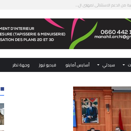
من الدعم الاستثنائي لمهنيي ال...
لومات مضللة وشبكات الاتجار ب...
ملكي...
.. ممثلو جهات المملكة يجددون ...
ت
سيدتي
أسايس أماينو
فيديو نيوز
وجهة نظر