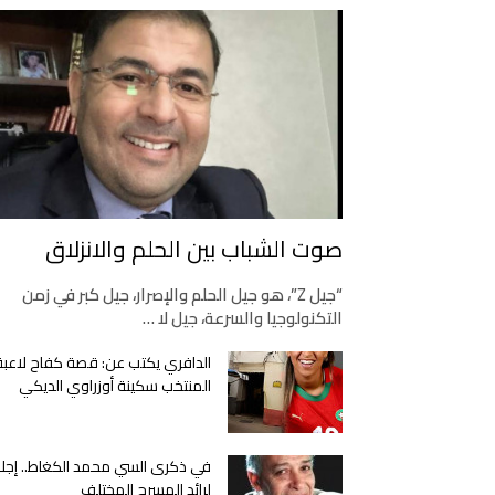
صوت الشباب بين الحلم والانزلاق
“جيل Z”، هو جيل الحلم والإصرار، جيل كبر في زمن
التكنولوجيا والسرعة، جيل لا …
الدافري يكتب عن: قصة كفاح لاعبة
المنتخب سكينة أوزراوي الديكي
في ذكرى السي محمد الكغاط.. إجلا
لرائد المسرح المختلف