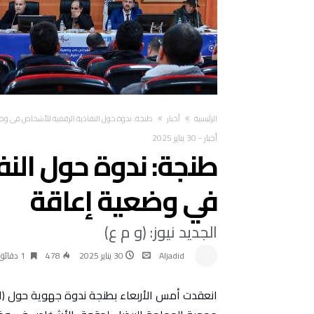
‫الرئيسية‬
أخبار
طنجة: ندوة حول النفاذية الرقمية للأشخاص في وض
أخبار
-
30 يناير 2025
طنجة: ندوة حول الن
في وضعية إعاقة
الجديد نيوز: (و م ع)
Aljadid
30 يناير 2025
478
1 ‫دقائق‬
انعقدت أمس الأربعاء بطنجة ندوة جهوية حول (ال