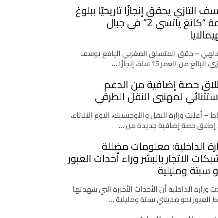
ف التازي يحقق إنجازًا تاريخيًا ببلوغ
قمة “كانغ ياتسي 2” في جبال
يمالايا
دلهي – حقق المتسلق المغربي اليافع يوسف
، البالغ من العمر 15 سنة، إنجازًا …
لاق حصة إضافية من الدعم
ستثنائي لمهنيي النقل الطرقي
اط – أعلنت وزارة النقل واللوجستيك، اليوم الثلاثاء،
إطلاق حصة إضافية جديدة من …
رة الداخلية: معلومات مضللة
كات الاتجار بالبشر وراء أحداث العبور
 سبتة ومليلية
 وزارة الداخلية أن الأحداث الأخيرة التي شهدتها
ط العبور نحو مدينتي سبتة ومليلية …