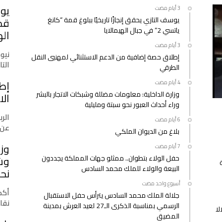
يوس
إعاقة
يوسف التازي يحقق إنجازًا تاريخيًا ببلوغ قمة “كانغ
مغلقة
ياتسي 2” في جبال الهيمالايا
اله
نيو
إطلاق حصة إضافية من الدعم الاستثنائي لمهنيي النقل
التازي
الطرقي
إط
وزارة الداخلية: معلومات مضللة وشبكات الاتجار بالبشر
الا
وراء أحداث العبور نحو سبتة ومليلية
الرب
عن 
بلاغ من الديوان الملكي
وزا
حفل الولاء بتطوان.. ممثلو جهات المملكة يجددون
وشب
البيعة والولاء للملك محمد السادس
نحو
‫‫‫‏‫أسبوع واحد مضت‬
أكدت
جلالة الملك محمد السادس يترأس حفل الاستقبال
نقا
الرسمي بمناسبة الذكرى الـ27 لعيد العرش بمدينة
لا
المضيق