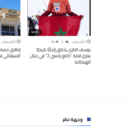
رياضة
50
0
يوسف التازي يحقق إنجازًا تاريخيًا
إطلاق حصة 
ببلوغ قمة “كانغ ياتسي 2” في جبال
الاستثنائي 
الهيمالايا
وجهة نظر