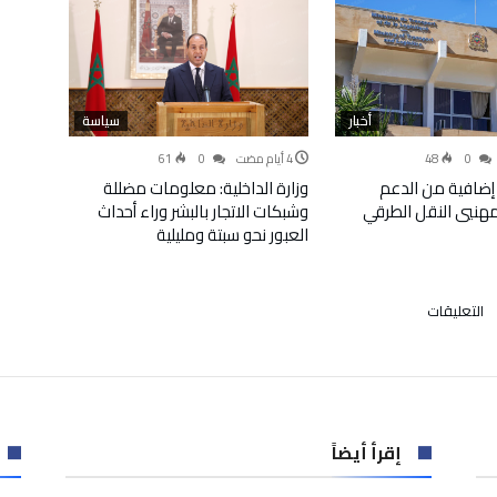
أخبار
سياسة
61
0
48
0
إضافية من الدعم
وزارة الداخلية: معلومات مضللة
لمهنيي النقل الطرقي
وشبكات الاتجار بالبشر وراء أحداث
العبور نحو سبتة ومليلية
على
التعليقات
طنجة:
ندوة
حول
النفاذية
الرقمية
للأشخاص
إقرأ أيضاً
في
وضعية