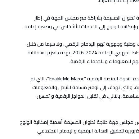
ية إعاقة بالمغرب.
ة تطوان الحسيمة بشراكة مع مجلس الجهة في إطار
ي وإمكانية الولوج إلى الخدمات للأشخاص في وضعية إعاقة.
ات وطنية وجهوية تهم الإدماج الرقمي، ولا سيما من خلال
برنامج التنمية الجهوية 2022-2027 وإعداد المخطط الجهوي للإعاقة 2024-2026، بهدف تعزيز استقلالية
م للمعلومات و للخدمات الرقمية.
ومن بين المبادرات الرائدة التي تم تقديمها في هذه الندوة المنصة الرقمية “EnableMe Maroc”، التي تم
كة مع مؤسسة Drosos السويسرية، والتي تهدف إلى توفير مساحة للتبادل والمعلومات
همة، بالتالي، في تقليل الحواجز الرقمية و تحسين
رئيس مجلس جهة طنجة تطوان الحسيمة أهمية إمكانية الولوج
ورية لتحقيق العدالة الرقمية والإدماج الاجتماعي