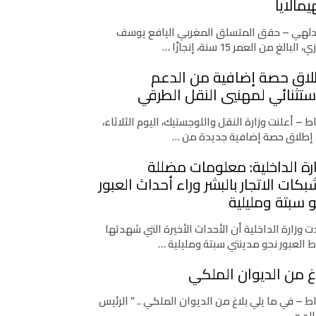
يمالايا
دلهي – حقق المتسلق المغربي اليافع يوسف
، البالغ من العمر 15 سنة، إنجازًا …
لاق حصة إضافية من الدعم
ستثنائي لمهنيي النقل الطرقي
اط – أعلنت وزارة النقل واللوجستيك، اليوم الثلاثاء،
إطلاق حصة إضافية جديدة من …
رة الداخلية: معلومات مضللة
كات الاتجار بالبشر وراء أحداث العبور
 سبتة ومليلية
 وزارة الداخلية أن الأحداث الأخيرة التي شهدتها
ط العبور نحو مدينتي سبتة ومليلية …
غ من الديوان الملكي
اط – في ما يلي بلاغ من الديوان الملكي .. ” الرئيس
لد ج. …