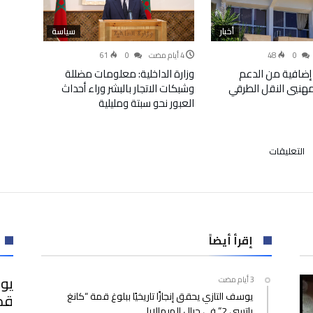
أخبار
سياسة
61
0
48
0
إضافية من الدعم
وزارة الداخلية: معلومات مضللة
لمهنيي النقل الطرقي
وشبكات الاتجار بالبشر وراء أحداث
العبور نحو سبتة ومليلية
على
التعليقات
أعضاء
بمجلس
الشيوخ
الفرنسي
يعربون
عن
إقرأ أيضاً
«إعجابهم»
بالتطور
يوس
الأقاليم
يوسف التازي يحقق إنجازًا تاريخيًا ببلوغ قمة “كانغ
الجنوبية
ياتسي 2” في جبال الهيمالايا
للمملكة