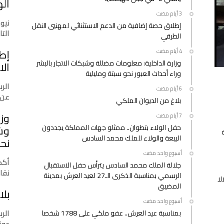
اله
مغلقة
نيو
إطلاق حصة إضافية من الدعم الاستثنائي لمهنيي النقل
التازي
الطرقي
إط
وزارة الداخلية: معلومات مضللة وشبكات الاتجار بالبشر
الا
وراء أحداث العبور نحو سبتة ومليلية
الرب
عن 
بلاغ من الديوان الملكي
وزا
حفل الولاء بتطوان.. ممثلو جهات المملكة يجددون
وشب
البيعة والولاء للملك محمد السادس
نحو
‫‫‫‏‫أسبوع واحد مضت‬
أكدت
جلالة الملك محمد السادس يترأس حفل الاستقبال
نقا
الرسمي بمناسبة الذكرى الـ27 لعيد العرش بمدينة
لا
المضيق
بلا
‫‫‫‏‫أسبوع واحد مضت‬
الرب
بمناسبة عيد العرش.. عفو ملكي على 1788 شخصا
دونا