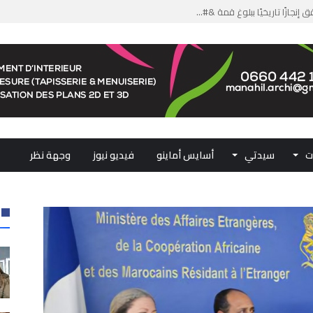
من الدعم الاستثنائي لمهنيي ال...
لومات مضللة وشبكات الاتجار ب...
ملكي...
.. ممثلو جهات المملكة يجددون ...
ت
سيدتي
أسايس أماينو
فيديو نيوز
وجهة نظر