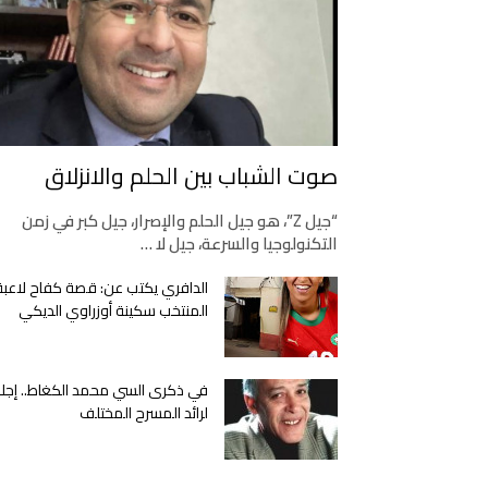
صوت الشباب بين الحلم والانزلاق
“جيل Z”، هو جيل الحلم والإصرار، جيل كبر في زمن
التكنولوجيا والسرعة، جيل لا …
الدافري يكتب عن: قصة كفاح لاعبة
المنتخب سكينة أوزراوي الديكي
في ذكرى السي محمد الكغاط.. إجلا
لرائد المسرح المختلف