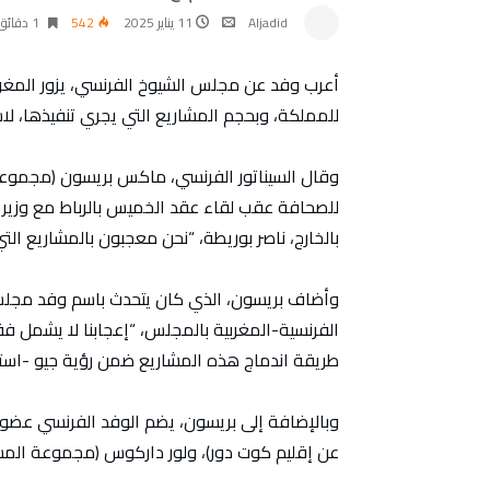
Aljadid
11 يناير 2025
542
1 ‫دقائق‬
أعرب وفد عن مجلس الشيوخ الفرنسي، يزور المغرب ح
للمملكة، وبحجم المشاريع التي يجري تنفيذها، لاس
وقال السيناتور الفرنسي، ماكس بريسون (مجموعة 
للصحافة عقب لقاء عقد الخميس بالرباط مع وزير ا
بالخارج، ناصر بوريطة، “نحن معجبون بالمشاريع التي
وأضاف بريسون، الذي كان يتحدث باسم وفد مجلس 
الفرنسية-المغربية بالمجلس، “إعجابنا لا يشمل فقط
طريقة اندماج هذه المشاريع ضمن رؤية جيو -استر
وبالإضافة إلى بريسون، يضم الوفد الفرنسي عضو
عن إقليم كوت دور)، ولور داركوس (مجموعة المست