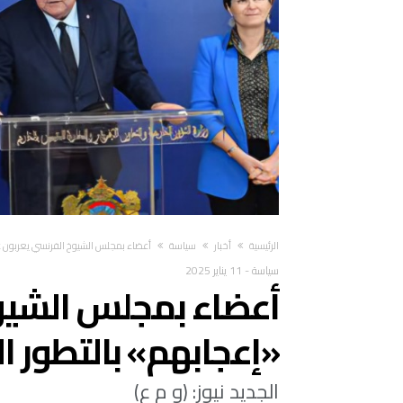
‫الرئيسية‬
أخبار
سياسة
أعضاء بمجلس الشيوخ الفرنسي يعربون عن 
سياسة
-
11 يناير 2025
أعضاء بمجلس الشيو
«إعجابهم» بالتطور ال
الجديد نيوز: (و م ع)