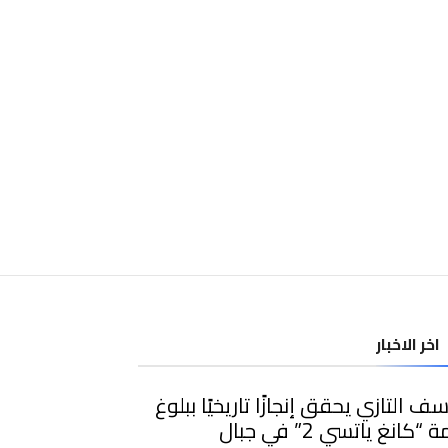
اخر الاخبار
ف التازي يحقق إنجازًا تاريخيًا ببلوغ
قمة “كانغ ياتسي 2” في جبال