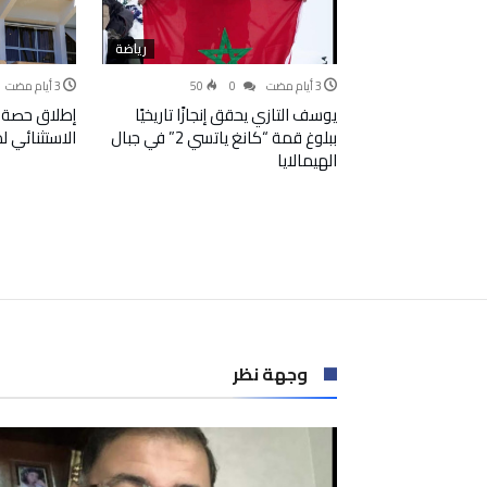
رياضة
50
0
يوسف التازي يحقق إنجازًا تاريخيًا
إطلاق حصة 
ببلوغ قمة “كانغ ياتسي 2” في جبال
الاستثنائي 
الهيمالايا
وجهة نظر