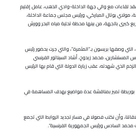
ث عقد لقاءات مع والي جهة الداخلة-وادي الذهب، عامل إقليم
، مولاي بوتال المباركي، ورئيس مجلس جماعة الداخلة،
ريع كبرى بالجهة، من بينها محطة تحلية مياه البحر وورش
التي وصفها بريسون بـ”المثمرة”، والتي جرت بحضور رئيس
 المستشارين، محمد زيدوح، أشاد السيناتور الفرنسي
بالزخم الذي شهدته، عقب زيارة الدولة التي قام بها الرئيس
سيد بوريطة تميز بمناقشة عدة مواضيع بهدف المساهمة في
قاتنا، وأن نكتب فصولا في مسار تجديد الروابط التي تجمع
لك محمد السادس ورئيس الجمهورية الفرنسية”.