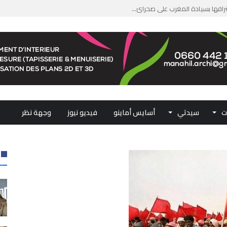
جازًا تاريخيًا ببلوغ قمة &#...
من الدعم الاستثنائي لمهنيي ال...
لومات مضللة وشبكات الاتجار ب...
ملكي...
ت
سيدتي
أسايس أماينو
فيديو نيوز
وجهة نظر