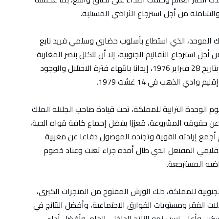
والشاملة من أجل استرجاع الأراضي المستلبة.
ك الموحد، الذي استطاع بأسلوب حضاري وسلمي فريد نابع
جل استرجاع الأقاليم الجنوبية، إلا أن تتكلل بنصر المغاربة
الذين رفعوا راية الوطن خفاقة في سماء العيون بتاريخ 28 فبراير 1976، إيذانا بانتهاء فترة الاحتلال والوجود
وادي الذهب في 14 غشت 1979.
م الوحدة الترابية للمملكة، تحت قيادة صاحب الجلالة الملك
عن حقوقه المشروعة، مُعزِزا بفضل إجماع كافة قواه الحية،
م أجمع إرادته القوية وتجنده الموصول دفاعا عن مغربية
الإقليمي المفتعل الذي طال أمده جراء تعنت وعناد خصوم
اضيه المسترجعة.
 الجنوبية للمملكة، ذلك الورش المفتوح من المنجزات الكبرى،
ات الفقر ومستويات الفوارق الاجتماعية، وأفضل النتائج في
سكن، وأعلى نسب نمو الناتج الداخلي الخام، وأفضل أداء