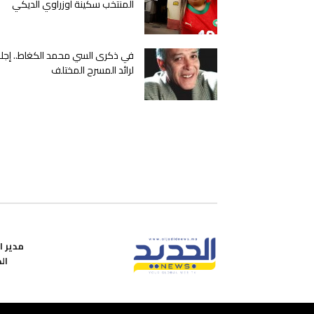
المنتخب سكينة أوزراوي الديكي
في ذكرى السي محمد الكغاط.. إجلا
لرائد المسرح المختلف
مدير ال
ال