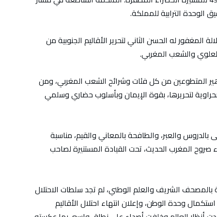
 الوحدة الترابية للمملكة.
ة المغفور له الحسن الثاني لتحرير الأقاليم الجنوبية من
 العلوي والشعب المغربي.
ر سنة 1975، انطلقت جماهير المتطوعين من كل فئات وشرائح الشعب المغربي، ومن
لصحراوية لتحريرها، بقوة الإيمان وبأسلوب حضاري وسلمي
ى بالدروس والعبر، والطافحة بالمعاني والقيم، مناسبة
 صروح المغرب الحديث، تحت القيادة المستنيرة لصاحب
 بالمصحف الشريف والعلم الوطني، لم تجد سلطات الاحتلال
تكمال وحدة الوطن، وإعلان انتهاء احتلال الأقاليم
شدت أنظار العالم وخلفت أصداء على نطاق واسع، بما عكسته