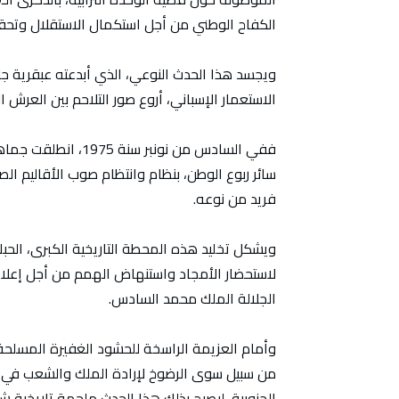
الكفاح الوطني من أجل استكمال الاستقلال وتحقيق
ويجسد هذا الحدث النوعي، الذي أبدعته عبقرية جلال
الاستعمار الإسباني، أروع صور التلاحم بين العرش
ففي السادس من نونب
سائر ربوع الوطن، بنظام وانتظام صوب الأقاليم ا
فريد من نوعه.
ويشكل تخليد هذه المحطة التاريخية الكبرى، الحبل
لاستحضار الأمجاد واستنهاض الهمم من أجل إعلاء
الجلالة الملك محمد السادس.
وأمام العزيمة الراسخة للحشود الغفيرة المسلحة
من سبيل سوى الرضوخ لإرادة الملك والشعب في اس
الجنوبية، ليصبح بذلك هذا الحدث ملحمة تاريخية 