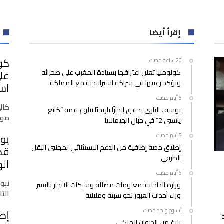
ملحمة
خالدة
في
إقرأ أيضاً
مسار
تحقيق
كول
الوحدة
كولومبيا تعلن اعترافها بسيادة المغرب على صحرائه
على
الترابية
وتؤكد رغبتها في شراكة استراتيجية مع المملكة
مغلقة
است
كال
يوسف التازي يحقق إنجازًا تاريخيًا ببلوغ قمة “كانغ
موق
ياتسي 2” في جبال الهيمالايا
يوس
إطلاق حصة إضافية من الدعم الاستثنائي لمهنيي النقل
الطرقي
اله
نيو
وزارة الداخلية: معلومات مضللة وشبكات الاتجار بالبشر
التازي
وراء أحداث العبور نحو سبتة ومليلية
‫‫‫‏‫أسبوع واحد مضت‬
إط
بلاغ من الديوان الملكي