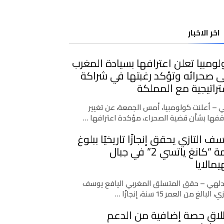
اخر الاخبار
ومبيا تعلن اعترافها بسيادة المغرب
 صحرائه وتؤكد رغبتها في شراكة
راتيجية مع المملكة
ي – أعلنت كولومبيا، أمس الجمعة، عن تغيير
فها بشأن قضية الصحراء، مؤكدة اعترافها …
ف التازي يحقق إنجازًا تاريخيًا ببلوغ
قمة “كانغ ياتسي 2” في جبال
يمالايا
دلهي – حقق المتسلق المغربي اليافع يوسف
، البالغ من العمر 15 سنة، إنجازًا …
لاق حصة إضافية من الدعم