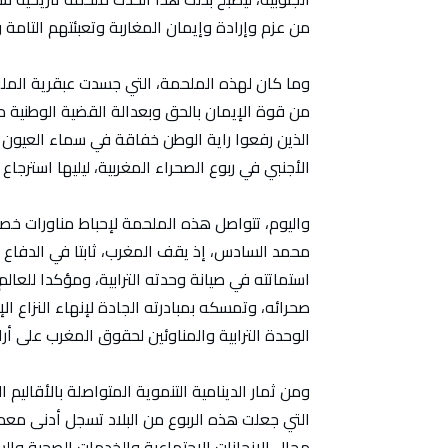
من عزم وإرادة وإيمان المغاربة وتعبئتهم التامة 
وما كان لهذه الملحمة، التي جسدت عبقرية المل
من قوة الإيمان بالحق وبعدالة القضية الوطنية من أ
الأجنبي في ربوع الصحراء المغربية، ليليها استرجاع إقليم 
واليوم، تتواصل هذه الملحمة لإحباط مناورات خصو
محمد السادس، إذ يقف المغرب، ثابتا في الدفاع 
استماتته في صيانة وحدته الترابية، ومؤكدا للعال
صحرائه، وتمسكه بمبادرته الجادة لإنهاء النزاع 
الوحدة الترابية والمناوئين لحقوق المغرب على أر
ومن ثمار الدينامية التنموية المتواصلة بالأقاليم
التي جعلت هذه الربوع من البلاد تسجل أدنى معدل
مجال الإنجازات الاجتماعية والخدمات الصحية وال