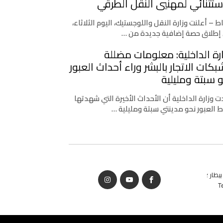
ستثنائي لمهنيي النقل الطرقي
اط – أعلنت وزارة النقل واللوجستيك، اليوم الثلاثاء،
إطلاق حصة إضافية جديدة من …
رة الداخلية: معلومات مضللة
كات الاتجار بالبشر وراء أحداث العبور
 سبتة ومليلية
 وزارة الداخلية أن الأحداث الأخيرة التي شهدتها
ط العبور نحو مدينتي سبتة ومليلية …
يطار ؛
T