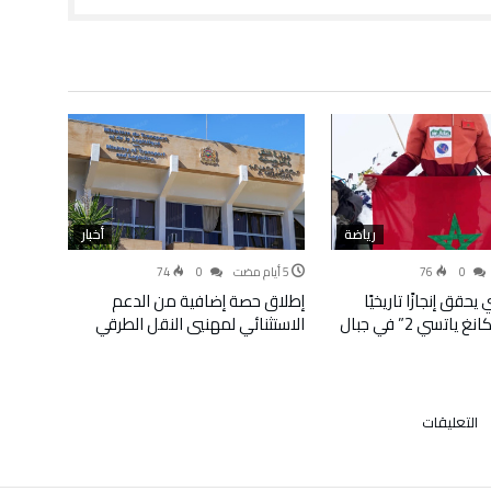
رياضة
أخبار
74
0
76
0
حقق إنجازًا تاريخيًا
إطلاق حصة إضافية من الدعم
ببلوغ قمة “كانغ ياتسي 2” في جبال
الاستثنائي لمهنيي النقل الطرقي
على
التعليقات
ذكرى
المسيرة
الخضراء..