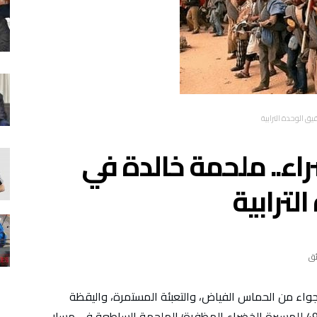
ق الوحدة الترابية
اء.. ملحمة خالدة في
لترابية
جواء من الحماس الفياض، والتعبئة المستمرة، واليقظة
الموصولة حول قضية الوحدة الترابية، بالذكرى الـ49 للمسيرة الخضراء المظفرة؛ الملحمة الساطعة في مسار