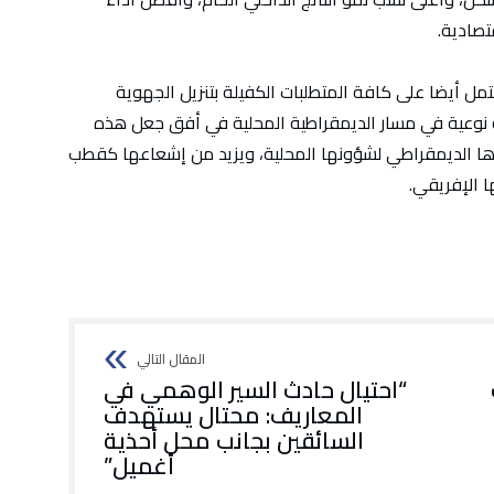
تصادية.
مل أيضا على كافة المتطلبات الكفيلة بتنزيل الجهوية
ة نوعية في مسار الديمقراطية المحلية في أفق جعل هذه
بيرها الديمقراطي لشؤونها المحلية، ويزيد من إشعاعها كقطب
الإفريقي.
“احتيال حادث السير الوهمي في
المعاريف: محتال يستهدف
السائقين بجانب محل أحذية
أغميل”