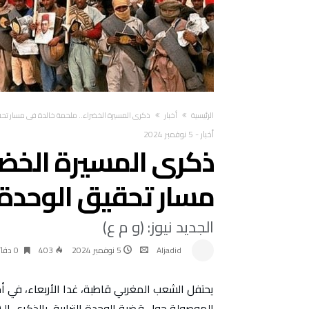
‫الرئيسية‬
أخبار
ذكرى المسيرة الخضراء.. ملحمة خالدة في مسار تحقي
أخبار
-
5 نوفمبر 2024
ذكرى المسيرة الخضر
مسار تحقيق الوحدة ا
الجديد نيوز: (و م ع)
Aljadid
5 نوفمبر 2024
403
0 ‫دقائق‬
يحتفل الشعب المغربي قاطبة، غدا الأربعاء، في أ