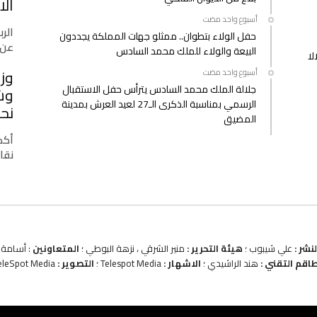
الا
‫‫‫‏‫أسبوع واحد مضت‬
الرب
حفل الولاء بتطوان.. ممثلو جهات المملكة يجددون
عن 
البيعة والولاء للملك محمد السادس
لا
وزا
‫‫‫‏‫أسبوع واحد مضت‬
جلالة الملك محمد السادس يترأس حفل الاستقبال
وشب
الرسمي بمناسبة الذكرى الـ27 لعيد العرش بمدينة
نحو
المضيق
أكدت
نقا
نشر :
علي شيبوب ؛
هيئة التحرير :
منير الشرقي ، نزهة البوطي ؛
المتعاونين
: أسامة ب
طاقم التقني :
هند الراشيدي ؛
الاشهار :
Telespot Media ؛
التصوير :
eleSpot Media