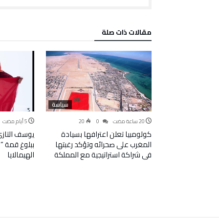
‫مقالات ذات صلة‬
سياسة
20
0
كولومبيا تعلن اعترافها بسيادة
يوسف التازي ي
المغرب على صحرائه وتؤكد رغبتها
في شراكة استراتيجية مع المملكة
الهيمالايا