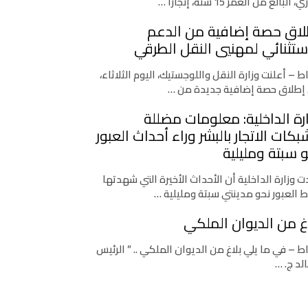
، البالغ من العمر 15 سنة، إنجازًا …
لاق حصة إضافية من الدعم
ستثنائي لمهنيي النقل الطرقي
اط – أعلنت وزارة النقل واللوجستيك، اليوم الثلاثاء،
إطلاق حصة إضافية جديدة من …
رة الداخلية: معلومات مضللة
كات الاتجار بالبشر وراء أحداث العبور
 سبتة ومليلية
 وزارة الداخلية أن الأحداث الأخيرة التي شهدتها
ط العبور نحو مدينتي سبتة ومليلية …
غ من الديوان الملكي
اط – في ما يلي بلاغ من الديوان الملكي .. ” الرئيس
لد ج. …