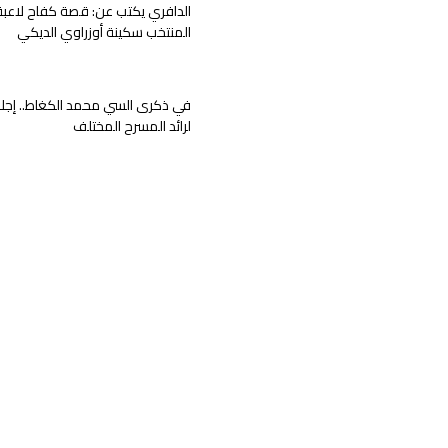
الدافري يكتب عن: قصة كفاح لاعبة
المنتخب سكينة أوزراوي الديكي
في ذكرى السي محمد الكغاط.. إجلا
لرائد المسرح المختلف