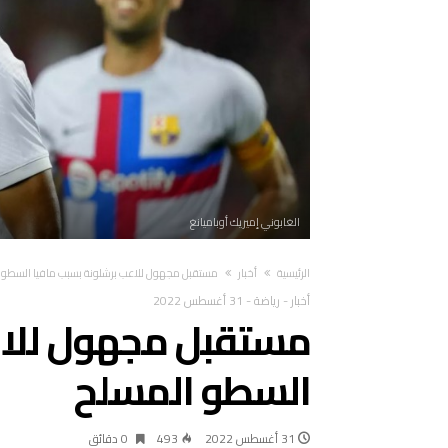
الغابوني إميريك أوباميانغ
‫الرئيسية‬
أخبار
مستقبل مجهول للاعب برشلونة بسبب مافيا السطو 
أخبار
-
رياضة
-
31 أغسطس 2022
مستقبل مجهول للاع
السطو المسلح
31 أغسطس 2022
493
0 ‫دقائق‬