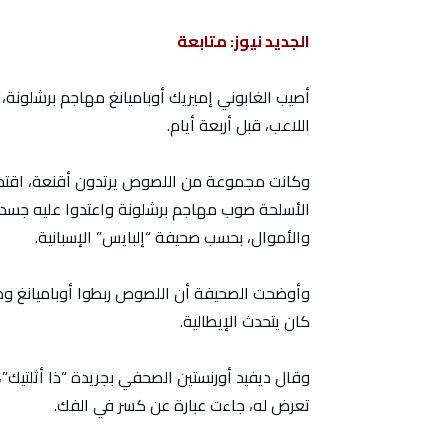
الجديد نيوز: متابعة
أصيب الغابوني إميريك أوباميانغ مهاجم برشلونة،
اللاعب، قبل أربعة أيام.
وكانت مجموعة من اللصوص يرتدون أقنعة، اقتحمو
الأسلحة صوب مهاجم برشلونة واعتدوا عليه جسديا
والأموال، بحسب صحيفة “إلبايس” الإسبانية.
وأوضحت الصحيفة أن اللصوص ربطوا أوباميانغ وط
كان يتحدث الإيطالية.
وقال ديفيد أورنستين الصحفي بجريدة “ذا أثلتيك”، 
تعرض له، جاءت عبارة عن كسر في الفك.