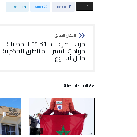
‫‫ شاركها‬
Linkedin
Twitter
Facebook
حرب الطرقات.. 31 قتيلا حصيلة
حوادث السير بالمناطق الحضرية
‏خلال أسبوع
‫مقالات ذات صلة‬
رياضة