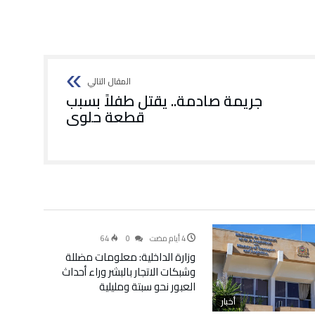
جريمة صادمة.. يقتل طفلاً بسبب
قطعة حلوى
سياسة
64
0
وزارة الداخلية: معلومات مضللة
وشبكات الاتجار بالبشر وراء أحداث
العبور نحو سبتة ومليلية
أخبار