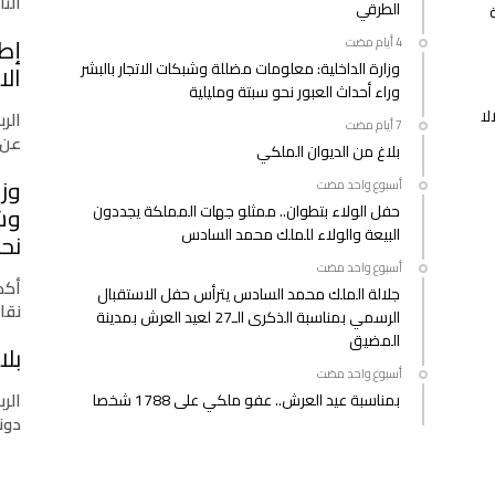
التازي
الطرقي
إط
وزارة الداخلية: معلومات مضللة وشبكات الاتجار بالبشر
الا
وراء أحداث العبور نحو سبتة ومليلية
لا
الرب
عن 
بلاغ من الديوان الملكي
وزا
‫‫‫‏‫أسبوع واحد مضت‬
حفل الولاء بتطوان.. ممثلو جهات المملكة يجددون
وشب
البيعة والولاء للملك محمد السادس
نحو
‫‫‫‏‫أسبوع واحد مضت‬
أكدت
جلالة الملك محمد السادس يترأس حفل الاستقبال
نقا
الرسمي بمناسبة الذكرى الـ27 لعيد العرش بمدينة
المضيق
بلا
‫‫‫‏‫أسبوع واحد مضت‬
الرب
بمناسبة عيد العرش.. عفو ملكي على 1788 شخصا
دونا