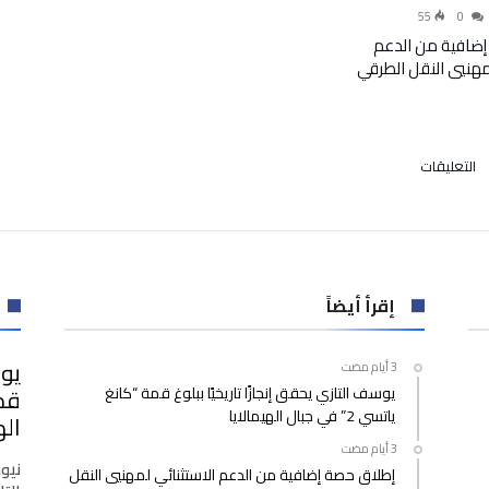
55
0
إضافية من الدعم
لمهنيي النقل الطرقي
على
التعليقات
مستقبل
مجهول
للاعب
برشلونة
بسبب
مافيا
إقرأ أيضاً
السطو
المسلح
يوس
مغلقة
يوسف التازي يحقق إنجازًا تاريخيًا ببلوغ قمة “كانغ
ياتسي 2” في جبال الهيمالايا
اله
نيو
إطلاق حصة إضافية من الدعم الاستثنائي لمهنيي النقل