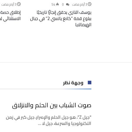
54
0
يوسف التازي يحقق إنجازًا تاريخيًا
إطلاق حصة 
ببلوغ قمة “كانغ ياتسي 2” في جبال
الاستثنائي 
الهيمالايا
وجهة نظر
صوت الشباب بين الحلم والانزلاق
“جيل Z”، هو جيل الحلم والإصرار، جيل كبر في زمن
التكنولوجيا والسرعة، جيل لا …