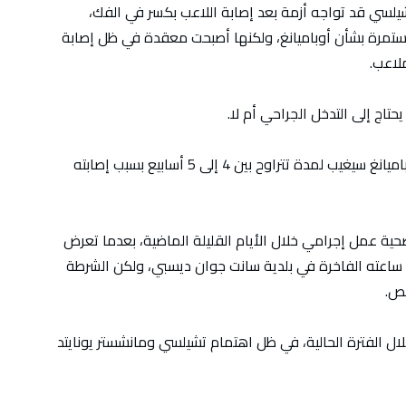
يلسي قد تواجه أزمة بعد إصابة اللاعب بكسر في الفك،
مستمرة بشأن أوباميانغ، ولكنها أصبحت معقدة في ظل إصابة
لاعب.
حتاج إلى التدخل الجراحي أم لا.
فيما قال الإعلامي الإسباني جيرارد روميرو، إن أوباميانغ سيغيب لمدة تتراوح بين 4 إلى 5 أسابيع بسبب إصابته
حية عمل إجرامي خلال الأيام القليلة الماضية، بعدما تعرض
ة ساعته الفاخرة في بلدية سانت جوان ديسبي، ولكن الشرطة
لص.
خلال الفترة الحالية، في ظل اهتمام تشيلسي ومانشستر يونايتد