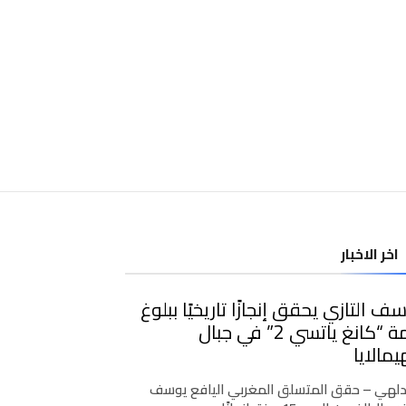
اخر الاخبار
ف التازي يحقق إنجازًا تاريخيًا ببلوغ
قمة “كانغ ياتسي 2” في جبال
يمالايا
دلهي – حقق المتسلق المغربي اليافع يوسف