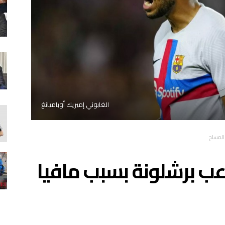
الغابوني إميريك أوباميانغ
المسلح
ب برشلونة بسبب مافيا