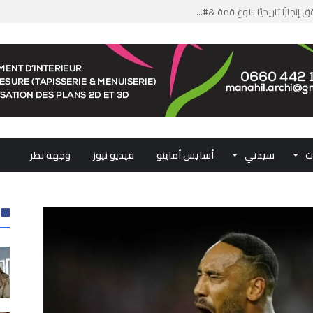
من الدعم الاستثنائي لمهنيي ال...
لومات مضللة وشبكات الاتجار ب...
ملكي...
.. ممثلو جهات المملكة يجددون ...
ت
سيدتي
أسايس أماينو
فيديو نيوز
وجهة نظر