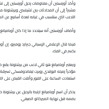
وأكد أورنستين أن مفاوضات رحيل أورنستين إلى تش
مشيراً إلى أن المحادثات بين تشيلسي وبرشلونة 
اللاعب التي ستتسبب في غيابه لعدة أسابيع عن الم
وأضاف أورنستين أنه سيتحدد ما إذا كان أوباميانغ ي
بكسر في الفك.
ويعتبر أوباميانغ هو ثاني لاعب من برشلونة يقع ض
مؤخراً زميله البولندي روبرت ليفاندوفسكي لسرق
استعادت الساعة على الفور وألقت القبض على ال
يذكر أن اسم أوباميانغ ارتبط بالرحيل عن برشلونة 
بضمه قبل نهاية الميركاتو الصيفي.