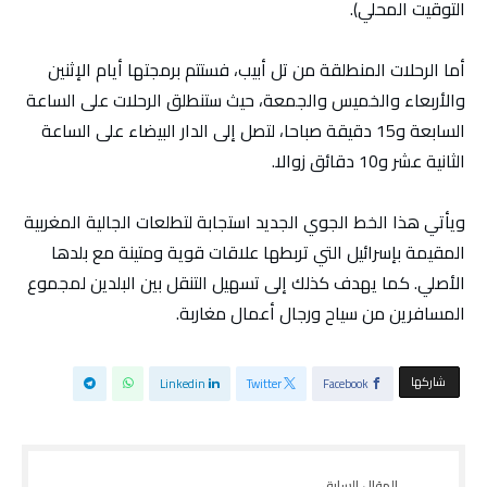
التوقيت المحلي).
أما الرحلات المنطلقة من تل أبيب، فستتم برمجتها أيام الإثنين
والأربعاء والخميس والجمعة، حيث ستنطلق الرحلات على الساعة
السابعة و15 دقيقة صباحا، لتصل إلى الدار البيضاء على الساعة
الثانية عشر و10 دقائق زوالا.
ويأتي هذا الخط الجوي الجديد استجابة لتطلعات الجالية المغربية
المقيمة بإسرائيل التي تربطها علاقات قوية ومتينة مع بلدها
الأصلي. كما يهدف كذلك إلى تسهيل التنقل بين البلدين لمجموع
المسافرين من سياح ورجال أعمال مغاربة.
‫‫ شاركها‬
Linkedin
Twitter
Facebook