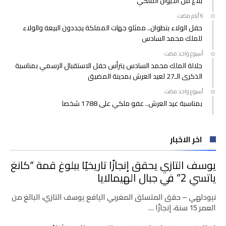
بلاغ من الديوان الملكي
حفل الولاء بتطوان.. ممثلو جهات المملكة يجددون البيعة والولاء
للملك محمد السادس
‫‫‫‏‫أسبوع واحد مضت‬
جلالة الملك محمد السادس يترأس حفل الاستقبال الرسمي بمناسبة
الذكرى الـ27 لعيد العرش بمدينة المضيق
‫‫‫‏‫أسبوع واحد مضت‬
بمناسبة عيد العرش.. عفو ملكي على 1788 شخصا
اخر الاخبار
يوسف التازي يحقق إنجازًا تاريخيًا ببلوغ قمة “كانغ
ياتسي 2” في جبال الهيمالايا
نيودلهي – حقق المتسلق المغربي اليافع يوسف التازي، البالغ من
العمر 15 سنة، إنجازًا …