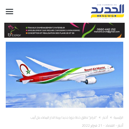
‫الرئيسية‬
أخبار
“لارام” تطلق خطا جويا جديدا يربط الدار البيضاء بتل أبيب
أخبار
-
اقتصاد
-
21 فبراير 2022