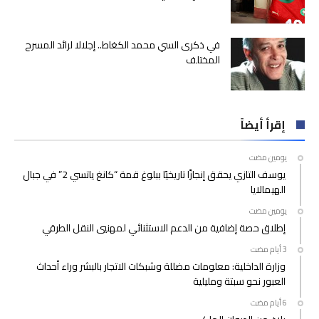
في ذكرى السي محمد الكغاط.. إجلالا لرائد المسرح
المختلف
إقرأ أيضاً
‫‫‫‏‫يومين مضت‬
يوسف التازي يحقق إنجازًا تاريخيًا ببلوغ قمة “كانغ ياتسي 2” في جبال
الهيمالايا
‫‫‫‏‫يومين مضت‬
إطلاق حصة إضافية من الدعم الاستثنائي لمهنيي النقل الطرقي
وزارة الداخلية: معلومات مضللة وشبكات الاتجار بالبشر وراء أحداث
العبور نحو سبتة ومليلية