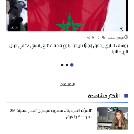
رياضة
‫‫‫‏‫يومين مضت‬
0
42
يوسف التازي يحقق إنجازًا تاريخيًا ببلوغ قمة “كانغ ياتسي 2” في جبال
الهيمالايا
على
التعليقات
“لارام”
الأكثر مشاهدة
تطلق
خطا
جويا
“المرأة الحديدية”.. سميرة سيطايل تغادر سفينة 2M
جديدا
المهددة بالغرق
يربط
الدار