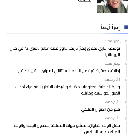
المختلف
إقرأ أيضاً
‫‫‫‏‫يومين مضت‬
يوسف التازي يحقق إنجازًا تاريخيًا ببلوغ قمة “كانغ ياتسي 2” في جبال
الهيمالايا
‫‫‫‏‫يومين مضت‬
إطلاق حصة إضافية من الدعم الاستثنائي لمهنيي النقل الطرقي
وزارة الداخلية: معلومات مضللة وشبكات الاتجار بالبشر وراء أحداث
العبور نحو سبتة ومليلية
بلاغ من الديوان الملكي
حفل الولاء بتطوان.. ممثلو جهات المملكة يجددون البيعة والولاء
للملك محمد السادس