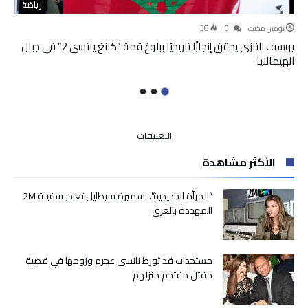
رياضة
‫‫‫‏‫يومين مضت‬
0
38
يوسف التازي يحقق إنجازًا تاريخيًا ببلوغ قمة “كانغ ياتسي 2” في جبال
الهيمالايا
على
التعليقات
إنزكان
الأكثر مشاهدة
:
الوزيرة
عواطف
“المرأة الحديدية”.. سميرة سيطايل تغادر سفينة 2M
وعامل
المهددة بالغرق
الاقليم
يتفقدان
المشاريع
مستجدات قد تورط نانسي عجرم وزوجها في قضية
السوسيو
مقتل مقتحم منزلهم
اجتماعية
بتراب