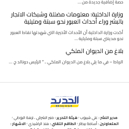
حصة إضافية جديدة من …
وزارة الداخلية: معلومات مضللة وشبكات الاتجار
بالبشر وراء أحداث العبور نحو سبتة ومليلية
أكدت وزارة الداخلية أن الأحداث الأخيرة التي شهدتها نقاط العبور
نحو مدينتي سبتة ومليلية …
بلاغ من الديوان الملكي
الرباط – في ما يلي بلاغ من الديوان الملكي .. ” الرئيس دونالد ج. …
مدير النشر :
علي شيبوب ؛
هيئة التحرير :
منير الشرقي ، نزهة البوطي ؛
المتعاونين
: أسامة بيطار ؛
الطاقم التقني :
هند الراشيدي ؛
الاشهار :