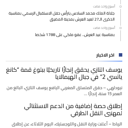
‫‫‫‏‫أسبوع واحد مضت‬
جلالة الملك محمد السادس يترأس حفل الاستقبال الرسمي بمناسبة
الذكرى الـ27 لعيد العرش بمدينة المضيق
‫‫‫‏‫أسبوع واحد مضت‬
بمناسبة عيد العرش.. عفو ملكي على 1788 شخصا
اخر الاخبار
يوسف التازي يحقق إنجازًا تاريخيًا ببلوغ قمة “كانغ
ياتسي 2” في جبال الهيمالايا
نيودلهي – حقق المتسلق المغربي اليافع يوسف التازي، البالغ من
العمر 15 سنة، إنجازًا …
إطلاق حصة إضافية من الدعم الاستثنائي
لمهنيي النقل الطرقي
الرباط – أعلنت وزارة النقل واللوجستيك، اليوم الثلاثاء، عن إطلاق