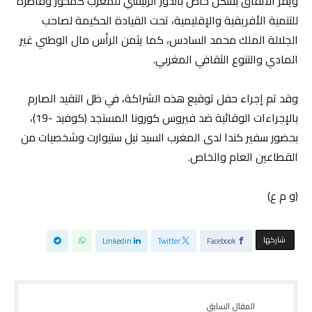
ويقر الاتفاق بشكل خاص بالدور الرئيسي للمغرب كمحور وقاطرة
للتنمية الأفريقية والإقليمية، تحت القيادة الحكيمة لصاحب
الجلالة الملك محمد السادس، كما يثمن الرأس مال الوطني غير
المادي والتنوع الثقافي المغربي.
وقد تم إجراء حفل توقيع هذه الشراكة، في ظل التقيد الصارم
بالإجراءات الوقائية ضد فيروس كورونا المستجد (كوفيد -19)،
بحضور سفير كندا لدى المغرب السيد نيل ستيوارت وشخصيات من
القطاعين العام والخاص.
(و م ع)
‫‫ شاركها‬
Linkedin
Twitter
Facebook