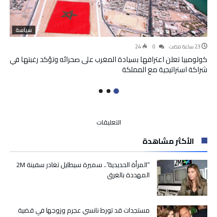
سياسة
24
0
كولومبيا تعلن اعترافها بسيادة المغرب على صحرائه وتؤكد رغبتها في
شراكة استراتيجية مع المملكة
على
التعليقات
لدعم
الأكثر مشاهدة
المصدرين
المغاربة..
توقيع
“المرأة الحديدية”.. سميرة سيطايل تغادر سفينة 2M
اتفاقية
المهددة بالغرق
شراكة
بين
المغرب
مستجدات قد تورط نانسي عجرم وزوجها في قضية
وكندا