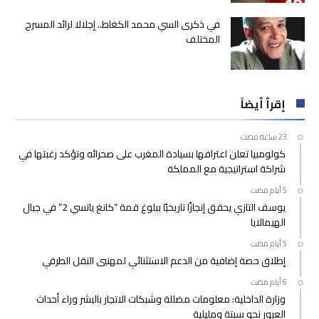
في ذكرى السي محمد الكغاط.. إجلالا لرائد المسرح
المختلف
إقرأ أيضاً
كولومبيا تعلن اعترافها بسيادة المغرب على صحرائه وتؤكد رغبتها في
شراكة استراتيجية مع المملكة
يوسف التازي يحقق إنجازًا تاريخيًا ببلوغ قمة “كانغ ياتسي 2” في جبال
الهيمالايا
إطلاق حصة إضافية من الدعم الاستثنائي لمهنيي النقل الطرقي
وزارة الداخلية: معلومات مضللة وشبكات الاتجار بالبشر وراء أحداث
العبور نحو سبتة ومليلية