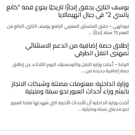
يوسف التازي يحقق إنجازًا تاريخيًا ببلوغ قمة “كانغ
ياتسي 2” في جبال الهيمالايا
نيودلهي – حقق المتسلق المغربي اليافع يوسف التازي، البالغ من
العمر 15 سنة، إنجازًا …
إطلاق حصة إضافية من الدعم الاستثنائي
لمهنيي النقل الطرقي
الرباط – أعلنت وزارة النقل واللوجستيك، اليوم الثلاثاء، عن إطلاق
حصة إضافية جديدة من …
وزارة الداخلية: معلومات مضللة وشبكات الاتجار
بالبشر وراء أحداث العبور نحو سبتة ومليلية
أكدت وزارة الداخلية أن الأحداث الأخيرة التي شهدتها نقاط العبور
نحو مدينتي سبتة ومليلية …