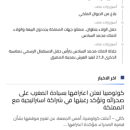
‫‫‫‏‫أسبوع واحد مضت‬
بلاغ من الديوان الملكي
‫‫‫‏‫أسبوع واحد مضت‬
حفل الولاء بتطوان.. ممثلو جهات المملكة يجددون البيعة والولاء
للملك محمد السادس
‫‫‫‏‫أسبوع واحد مضت‬
جلالة الملك محمد السادس يترأس حفل الاستقبال الرسمي بمناسبة
الذكرى الـ27 لعيد العرش بمدينة المضيق
اخر الاخبار
كولومبيا تعلن اعترافها بسيادة المغرب على
صحرائه وتؤكد رغبتها في شراكة استراتيجية مع
المملكة
كالي – أعلنت كولومبيا، أمس الجمعة، عن تغيير موقفها بشأن
قضية الصحراء، مؤكدة اعترافها …