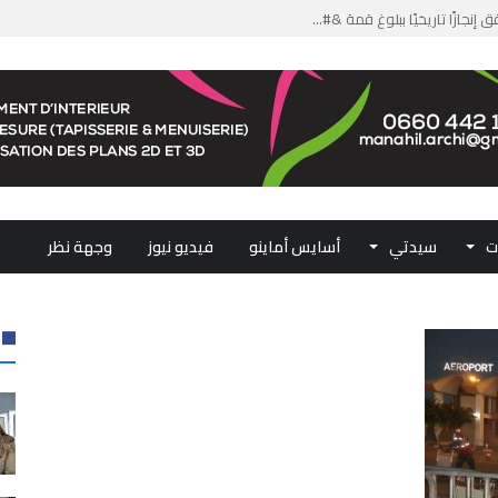
جازًا تاريخيًا ببلوغ قمة &#...
من الدعم الاستثنائي لمهنيي ال...
لومات مضللة وشبكات الاتجار ب...
ملكي...
.. ممثلو جهات المملكة يجددون ...
ت
سيدتي
أسايس أماينو
فيديو نيوز
وجهة نظر