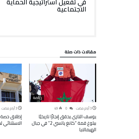
في تفعيل استراتيجية الحماية
الاجتماعية
‫مقالات ذات صلة‬
رياضة
49
0
يوسف التازي يحقق إنجازًا تاريخيًا
إطلاق حصة 
ببلوغ قمة “كانغ ياتسي 2” في جبال
الاستثنائي 
الهيمالايا