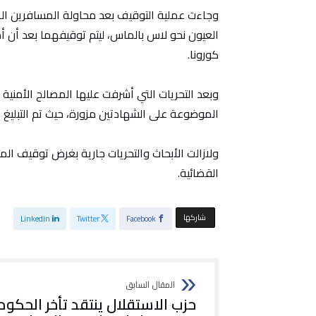
وجاءت عملية التوقيف بعد محاولة المسافرين الطي
العيون نحو لاس بالماس، ليتم توقيفهما بعد أن أد
كورونا.
وبعد التحريات التي أشرفت عليها المصالح الأمنية 
الموضوعة على الشهادتين مزورة، حيث تم التبليغ
ولازالت الأبحاث والتحريات جارية بغرض توقيف ال
القضائية.
‫‫ شاركها‬
Linkedin
Twitter
Facebook
حزب الاستقلال ينتقد تأخر الحكو