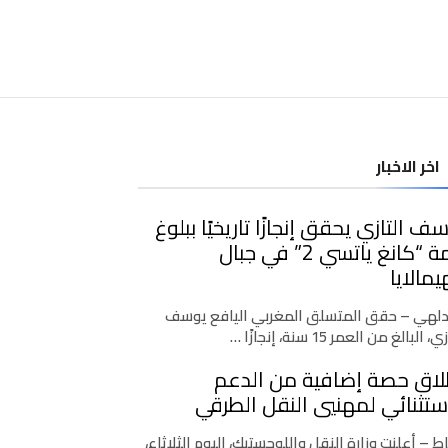
اخر الاخبار
ف التازي يحقق إنجازًا تاريخيًا ببلوغ
قمة “كانغ ياتسي 2” في جبال
يمالايا
دلهي – حقق المتسلق المغربي اليافع يوسف
، البالغ من العمر 15 سنة، إنجازًا …
لاق حصة إضافية من الدعم
ستثنائي لمهنيي النقل الطرقي
اط – أعلنت وزارة النقل واللوجستيك، اليوم الثلاثاء،