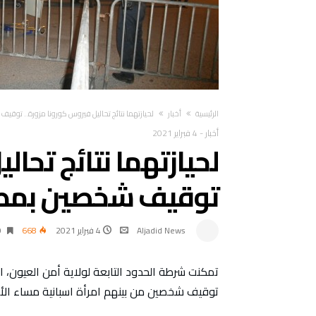
‫الرئيسية‬
أخبار
لحيازتهما نتائج تحاليل فيروس كورونا مزورة.. توقي
أخبار
-
4 فبراير 2021
لحيازتهما نتائج تحال
توقيف شخصين بمطا
Aljadid News
4 فبراير 2021
668
0‫‬
تمكنت شرطة الحدود التابعة لولاية أمن العيون، 
توقيف شخصين من بينهم امرأة اسبانية مساء الأرب