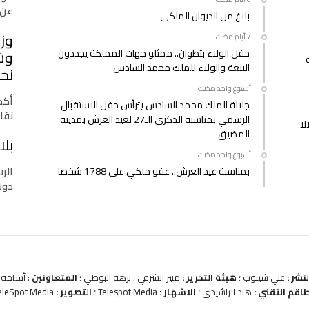
عن 
بلاغ من الديوان الملكي
وزا
حفل الولاء بتطوان.. ممثلو جهات المملكة يجددون
وشب
البيعة والولاء للملك محمد السادس
نحو
‫‫‫‏‫أسبوع واحد مضت‬
أكدت
جلالة الملك محمد السادس يترأس حفل الاستقبال
نقا
الرسمي بمناسبة الذكرى الـ27 لعيد العرش بمدينة
لا
المضيق
بلا
‫‫‫‏‫أسبوع واحد مضت‬
الرب
بمناسبة عيد العرش.. عفو ملكي على 1788 شخصا
دونا
نشر :
علي شيبوب ؛
هيئة التحرير :
منير الشرقي ، نزهة البوطي ؛
المتعاونين
: أسامة ب
طاقم التقني :
هند الراشيدي ؛
الاشهار :
Telespot Media ؛
التصوير :
eleSpot Media