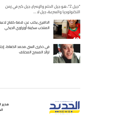
“جيل Z”، هو جيل الحلم والإصرار، جيل كبر في زمن
التكنولوجيا والسرعة، جيل لا …
الدافري يكتب عن: قصة كفاح لاعبة
المنتخب سكينة أوزراوي الديكي
في ذكرى السي محمد الكغاط.. إجلا
لرائد المسرح المختلف
مدير ال
ال