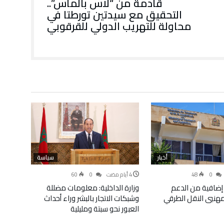
قادمة من “لاس بالماس”..
التحقيق مع سيدتين تورطتا في
محاولة للتهريب الدولي للقرقوبي
أخبار
سياسة
60
0
48
0
إضافية من الدعم
وزارة الداخلية: معلومات مضللة
لمهنيي النقل الطرقي
وشبكات الاتجار بالبشر وراء أحداث
العبور نحو سبتة ومليلية