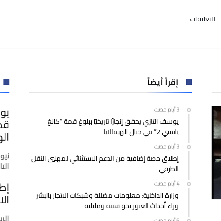
على
التعليقات
لحيازتهما
نتائج
تحاليل
فيروس
كورونا
مزورة..
إقرأ أيضاً
توقيف
شخصين
يوس
بمطار
يوسف التازي يحقق إنجازًا تاريخيًا ببلوغ قمة “كانغ
العيون
ياتسي 2” في جبال الهيمالايا
مغلقة
اله
نيو
إطلاق حصة إضافية من الدعم الاستثنائي لمهنيي النقل
التازي
الطرقي
إط
وزارة الداخلية: معلومات مضللة وشبكات الاتجار بالبشر
الا
وراء أحداث العبور نحو سبتة ومليلية
الرب