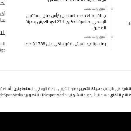
نحو
‫‫‫‏‫أسبوع واحد مضت‬
أكدت
جلالة الملك محمد السادس يترأس حفل الاستقبال
نقا
الرسمي بمناسبة الذكرى الـ27 لعيد العرش بمدينة
لا
المضيق
بلا
‫‫‫‏‫أسبوع واحد مضت‬
الرب
بمناسبة عيد العرش.. عفو ملكي على 1788 شخصا
دونا
نشر :
علي شيبوب ؛
هيئة التحرير :
منير الشرقي ، نزهة البوطي ؛
المتعاونين
: أسامة ب
طاقم التقني :
هند الراشيدي ؛
الاشهار :
Telespot Media ؛
التصوير :
eleSpot Media