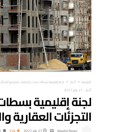
‫الرئيسية‬
أخبار
لجنة إقليمية بسطات تبحث إكراهات مشاريع التجزئا
أخبار
-
27 يناير 2021
لجنة إقليمية بسطات
التجزئات العقارية و
Aljadid News
27 يناير 2021
534
0 ‫‬