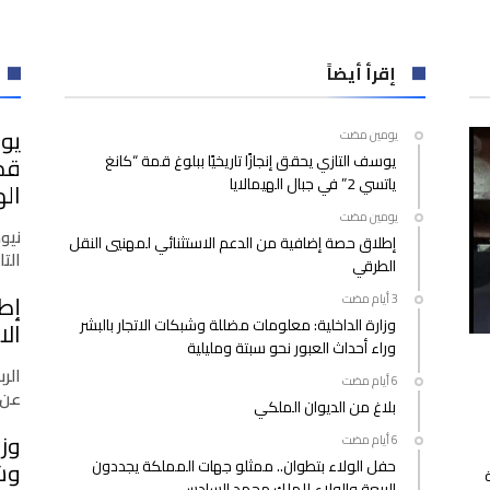
بسطات
تبحث
إكراهات
مشاريع
إقرأ أيضاً
التجزئات
العقارية
يوس
‫‫‫‏‫يومين مضت‬
والمجموعات
يوسف التازي يحقق إنجازًا تاريخيًا ببلوغ قمة “كانغ
السكنية
ياتسي 2” في جبال الهيمالايا
مغلقة
اله
‫‫‫‏‫يومين مضت‬
نيو
إطلاق حصة إضافية من الدعم الاستثنائي لمهنيي النقل
التازي
الطرقي
إط
وزارة الداخلية: معلومات مضللة وشبكات الاتجار بالبشر
الا
وراء أحداث العبور نحو سبتة ومليلية
الرب
عن 
بلاغ من الديوان الملكي
وزا
حفل الولاء بتطوان.. ممثلو جهات المملكة يجددون
وشب
البيعة والولاء للملك محمد السادس