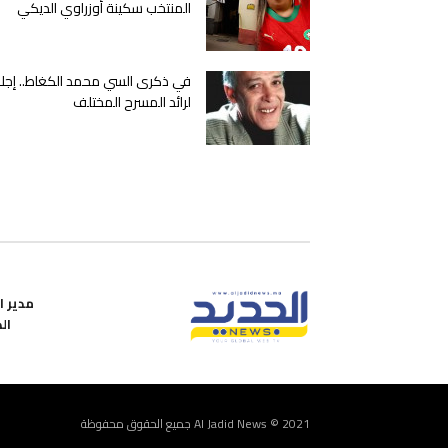
المنتخب سكينة أوزراوي الديكي
في ذكرى السي محمد الكغاط.. إجلا
لرائد المسرح المختلف
مدير ال
ال
Al Jadid News © 2021 جميع الحقوق محفوظة