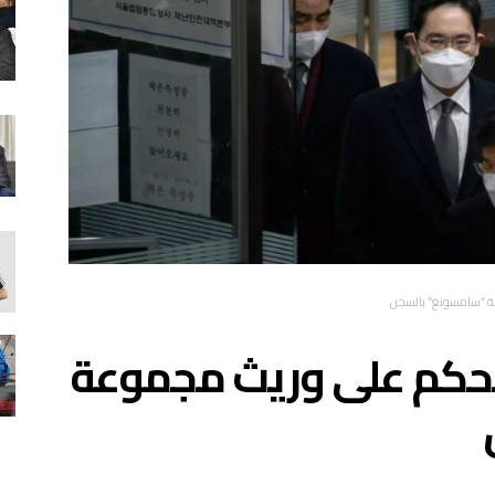
ة “سامسونغ” بالسجن
لحكم على وريث مجموعة