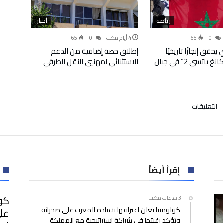
رياضة
أخبار
65
0
65
0
حقق إنجازًا تاريخيًا
إطلاق حصة إضافية من الدعم
ببلوغ قمة “كانغ ياتسي 2” في جبال
الاستثنائي لمهنيي النقل الطرقي
على
التعليقات
في
فضيحة
فساد..
الحكم
على
وريث
إقرأ أيضاً
مجموعة
“سامسونغ”
كول
بالسجن
كولومبيا تعلن اعترافها بسيادة المغرب على صحرائه
على
مغلقة
وتؤكد رغبتها في شراكة استراتيجية مع المملكة