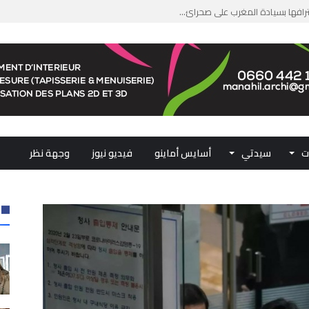
جازًا تاريخيًا ببلوغ قمة &#...
من الدعم الاستثنائي لمهنيي ال...
لومات مضللة وشبكات الاتجار ب...
ملكي...
ت
سيدتي
أسايس أماينو
فيديو نيوز
وجهة نظر