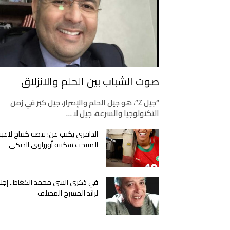
صوت الشباب بين الحلم والانزلاق
“جيل Z”، هو جيل الحلم والإصرار، جيل كبر في زمن
التكنولوجيا والسرعة، جيل لا …
الدافري يكتب عن: قصة كفاح لاعبة
المنتخب سكينة أوزراوي الديكي
في ذكرى السي محمد الكغاط.. إجلا
لرائد المسرح المختلف