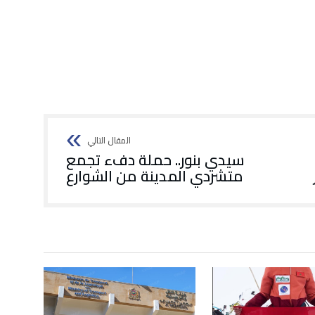
سيدي بنور.. حملة دفء تجمع
متشردي المدينة من الشوارع