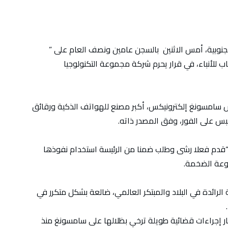
نوبية، أمس الاثنين بالسجن عامين ونصف العام على ”
للأنباء، في قرار يحرم شركة مجموعة التكنولوجيا
س سامسونغ إلكترونيكس، أكبر مصنع للهواتف الذكية ورقائق
حبس على الفور، وفق المصدر ذاته.
“قدم فعلا رشى وطلب ضمنا من الرئيسة استخدام نفوذها
وعة الضخمة.
ائدة في البلاد والمبتكر العالمي، ضالعة بشكل متكرر في
ر إجراءات قضائية طويلة ترخي بظلالها على سامسونغ منذ