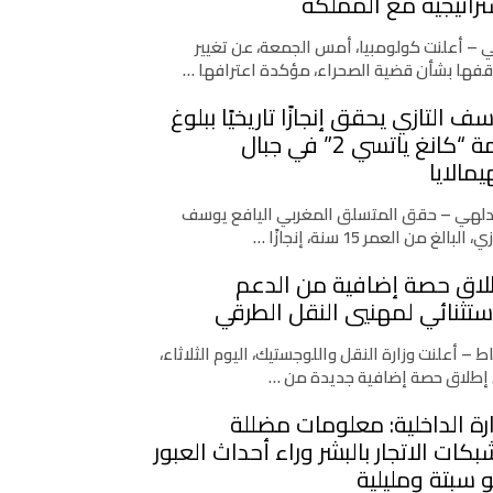
راتيجية مع المملكة
ي – أعلنت كولومبيا، أمس الجمعة، عن تغيير
فها بشأن قضية الصحراء، مؤكدة اعترافها …
ف التازي يحقق إنجازًا تاريخيًا ببلوغ
قمة “كانغ ياتسي 2” في جبال
يمالايا
دلهي – حقق المتسلق المغربي اليافع يوسف
، البالغ من العمر 15 سنة، إنجازًا …
لاق حصة إضافية من الدعم
ستثنائي لمهنيي النقل الطرقي
اط – أعلنت وزارة النقل واللوجستيك، اليوم الثلاثاء،
إطلاق حصة إضافية جديدة من …
رة الداخلية: معلومات مضللة
كات الاتجار بالبشر وراء أحداث العبور
 سبتة ومليلية