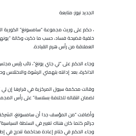
الجديد نيوز: متابعة
، حكم على وريث مجموعة “سامسونغ” الكورية الج
خلفية فضيحة فساد، حسب ما ذكرت وكالة “يونهاب 
العملاقة من رأس هرم القيادة.
وجاء الحكم على “لي جاي يونغ”، نائب رئيس مجل
الذاكرة، بعد إدانته بتهمتي الرشوة والاختلاس و
وقالت محكمة سيول المركزية في قرارها إن لي 
لضمان انتقاله للخلافة بسلاسة” على رأس المجم
وأضافت “من المؤسف جدا أن سامسونغ، الشركة الر
جرائم كلما كان هناك تغيير في السلطة السياسية”.
وجاء الحكم في ختام إعادة محاكمة تندرج في إطا