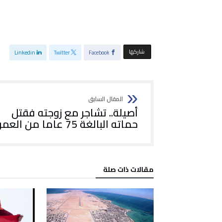
‫‫ شاركها‬
Linkedin
Twitter
Facebook
أصيلة.. تشاجر مع زوجته فقتل
حماته البالغة 75 عاما من العمر
‫مقالات ذات صلة‬