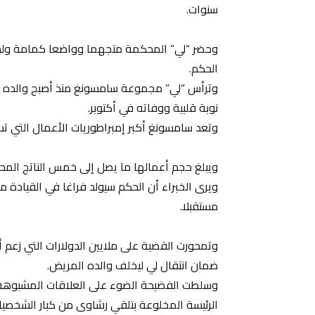
سنوات.
وحضر “لي” المحكمة متجهما وواضعا كمامة ولم ي
الحكم.
وترأس “لي” مجموعة سامسونغ منذ أصبح والده 
نوبة قلبية ووفاته في أكتوبر.
وتعد سامسونغ أكبر إمبراطوريات الأعمال التي تسي
ويبلغ حجم أعمالها ما يصل إلى خمس الناتج المحل
ويرى الخبراء أن الحكم سيولد فراغا في القيادة 
مستقبلا.
وتمحورت القضية على ملايين الدولارات التي زع
ضمان انتقال لي ليخلف والده المريض.
وسلطت الفضيحة الضوء على العلاقات المشبوهة ب
الرئيسة المخلوعة بتلقي رشاوى من كبار الشخصي