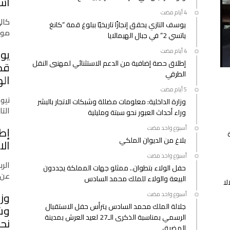
است
كال
يوسف التازي يحقق إنجازًا تاريخيًا ببلوغ قمة “كانغ
موق
ياتسي 2” في جبال الهيمالايا
يوس
إطلاق حصة إضافية من الدعم الاستثنائي لمهنيي النقل
الطرقي
اله
نيو
وزارة الداخلية: معلومات مضللة وشبكات الاتجار بالبشر
التازي
وراء أحداث العبور نحو سبتة ومليلية
‫‫‫‏‫أسبوع واحد مضت‬
إط
بلاغ من الديوان الملكي
الا
‫‫‫‏‫أسبوع واحد مضت‬
الرب
حفل الولاء بتطوان.. ممثلو جهات المملكة يجددون
عن 
البيعة والولاء للملك محمد السادس
لا
وزا
‫‫‫‏‫أسبوع واحد مضت‬
جلالة الملك محمد السادس يترأس حفل الاستقبال
وشب
الرسمي بمناسبة الذكرى الـ27 لعيد العرش بمدينة
نحو
المضيق