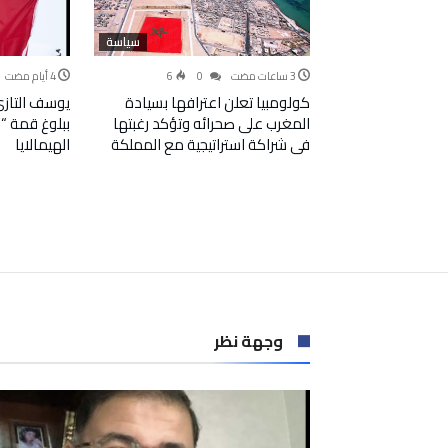
سياسة
6
0
كولومبيا تعلن اعترافها بسيادة
يوسف التازي ي
المغرب على صحرائه وتؤكد رغبتها
في شراكة استراتيجية مع المملكة
الهيمالايا
وجهة نظر