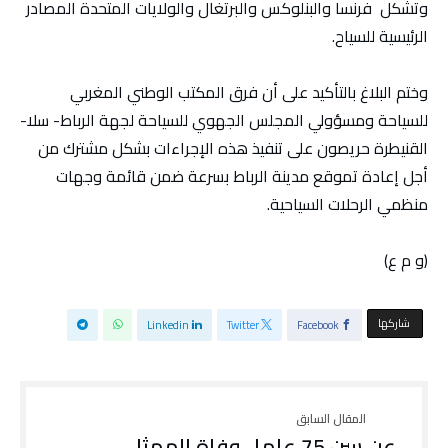
وتشكل فرنسا والبنلوكس والبرتغال والولايات المتحدة المصادر
الرئيسية للسياح.
وختم البلاغ بالتأكيد على أن فرق المكتب الوطني المغربي
للسياحة ومسؤولي المجلس الجهوي للسياحة لجهة الرباط- سلا-
القنيطرة حريصون على تنفيذ هذه الإجراءات بشكل مشترك من
أجل إعادة تموقع مدينة الرباط بسرعة ضمن قائمة وجهات
منظمي الرحلات السياحية.
(و م ع)
‫‫ شاركها‬
Linkedin
Twitter
Facebook
عن سن 75 عاما.. وفاة الممثل