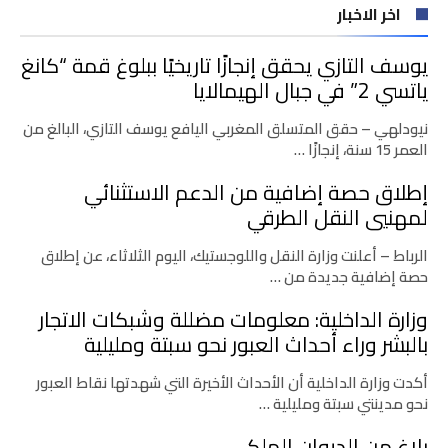
اخر الاخبار
يوسف التازي يحقق إنجازًا تاريخيًا ببلوغ قمة “كانغ
ياتسي 2” في جبال الهيمالايا
نيودلهي – حقق المتسلق المغربي اليافع يوسف التازي، البالغ من
العمر 15 سنة، إنجازًا …
إطلاق حصة إضافية من الدعم الاستثنائي
لمهنيي النقل الطرقي
الرباط – أعلنت وزارة النقل واللوجستيك، اليوم الثلاثاء، عن إطلاق
حصة إضافية جديدة من …
وزارة الداخلية: معلومات مضللة وشبكات الاتجار
بالبشر وراء أحداث العبور نحو سبتة ومليلية
أكدت وزارة الداخلية أن الأحداث الأخيرة التي شهدتها نقاط العبور
نحو مدينتي سبتة ومليلية …
بلاغ من الديوان الملكي