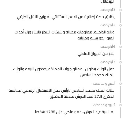
الهيمالايا
إطلاق حصة إضافية من الدعم الاستثنائي لمهنيي النقل الطرقي
وزارة الداخلية: معلومات مضللة وشبكات الاتجار بالبشر وراء أحداث
العبور نحو سبتة ومليلية
بلاغ من الديوان الملكي
حفل الولاء بتطوان.. ممثلو جهات المملكة يجددون البيعة والولاء
للملك محمد السادس
‫‫‫‏‫أسبوع واحد مضت‬
جلالة الملك محمد السادس يترأس حفل الاستقبال الرسمي بمناسبة
الذكرى الـ27 لعيد العرش بمدينة المضيق
‫‫‫‏‫أسبوع واحد مضت‬
بمناسبة عيد العرش.. عفو ملكي على 1788 شخصا