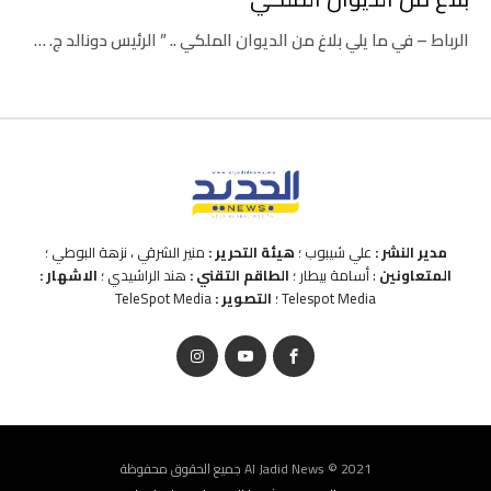
الرباط – في ما يلي بلاغ من الديوان الملكي .. ” الرئيس دونالد ج. …
مدير النشر :
علي شيبوب ؛
هيئة التحرير :
منير الشرقي ، نزهة البوطي ؛
المتعاونين
: أسامة بيطار ؛
الطاقم التقني :
هند الراشيدي ؛
الاشهار :
Telespot Media ؛
التصوير :
TeleSpot Media
Al Jadid News © 2021 جميع الحقوق محفوظة