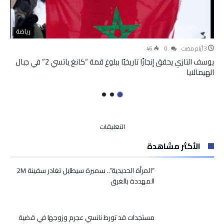
رياضة
46
0
يوسف التازي يحقق إنجازًا تاريخيًا ببلوغ قمة “كانغ ياتسي 2” في جبال
الهيمالايا
على
التعليقات
المكتب
الأكثر مشاهدة
الوطني
المغربي
للسياحة
“المرأة الحديدية”.. سميرة سيطايل تغادر سفينة 2M
يتطلع
المهددة بالغرق
إلى
جعل
الرباط
مستجدات قد تورط نانسي عجرم وزوجها في قضية
وجهة