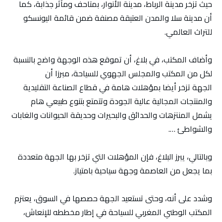
حيث تزخر مدينة الرباط، مدينة الأنوار، بمتاحف ومآثر جذابة، كما
أن مدينة سلا والمدن العتيقة مصنفة ضمن قائمة اليونسكو
للتراث العالمي.
وأضاف المكتب، في بلاغ، أن تموقع هذه الوجهة واضح بالنسبة
لكل من المكتب والمجلس الجهوي للسياحة، مبرزا أن
الجهة تزخر أيضا بمؤهلات هامة في قطاع الصناعة التقليدية
والمنتجات المجالية عالية الجودة وتتمتع بتنوع طبيعي هام
يشمل المنتزهات والحدائق والبحيرات وحديقة الحيوانات والغابات
والشواطئ ….
وبالتالي، يبرز البلاغ، فإن المؤهلات التي تزخر بها الجهة متعددة
بما يجعل من العاصمة وجهة سياحية بامتياز.
وشدد على أنه، وحتى تستعيد الجهة حصصها في السوق، يعتزم
المكتب الوطني المغربي للسياحة في إطار مخططه للإنعاش،