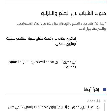
صوت الشباب بين الحلم والانزلاق
“جيل Z”، هو جيل الحلم والإصرار، جيل كبر في زمن التكنولوجيا
والسرعة، جيل لا …
الدافري يكتب عن: قصة كفاح لاعبة المنتخب سكينة
أوزراوي الديكي
في ذكرى السي محمد الكغاط.. إجلالا لرائد المسرح
المختلف
إقرأ أيضاً
يوسف التازي يحقق إنجازًا تاريخيًا ببلوغ قمة “كانغ ياتسي 2” في جبال