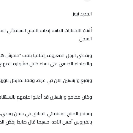
الجديد نيوز
أثبتت الاختبارات الطبية إصابة المنتج السينمائي 
السجن.
والاعتداء الجنسي على نساء خلال مشواره المهني
ويقبع واينستين الآن في عزلة، وفقا لمايكل باورز
وكان محامو واينستين قد أعلنوا عزمهم بالاستئناف
ويحتجز المنتج السينمائي السابق في سجن ويندي، 
بالفيروس أمس الأحد، حسبما قال ضابط رفض الكشف