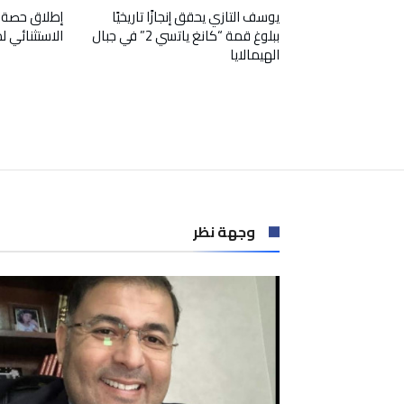
يوسف التازي يحقق إنجازًا تاريخيًا
إطلاق حصة 
ببلوغ قمة “كانغ ياتسي 2” في جبال
الاستثنائي 
الهيمالايا
وجهة نظر