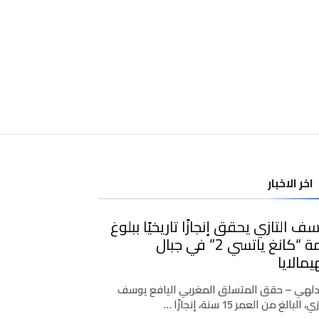
اخر الاخبار
ف التازي يحقق إنجازًا تاريخيًا ببلوغ
قمة “كانغ ياتسي 2” في جبال
يمالايا
دلهي – حقق المتسلق المغربي اليافع يوسف
، البالغ من العمر 15 سنة، إنجازًا …