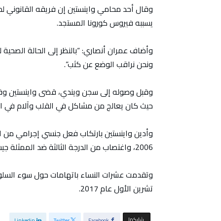
يسببه فيروس كورونا المستجد.
وأضاف عمران أنصاري: “بالنظر إلى الحالة الصحية 
ونحن نراقب الوضع عن كثب”.
وقبل وصوله إلى سجن ويندي، قضى واينستين وقتا
حيث كان يعالج من مشاكل في القلب وآلام في ال
وأدين واينستين بارتكاب فعل جنسي إجرامي من الد
2006، واغتصاب من الدرجة الثالثة ضد الممثلة جيسيكا مان في عام 2013.
وتقدمت عشرات النساء باتهامات حول سوء السلوك 
تشرين الأول عام 2017.
‫‫ شاركها‬
Linkedin
Twitter
Facebook