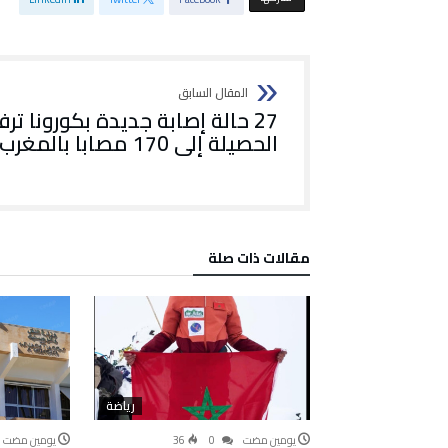
27 حالة إصابة جديدة بكورونا ترف
الحصيلة إلى 170 مصابا بالمغرب
‫مقالات ذات صلة‬
رياضة
‫‫‫‏‫يومين مضت‬
0
36
‫‫‫‏‫يومين مضت‬