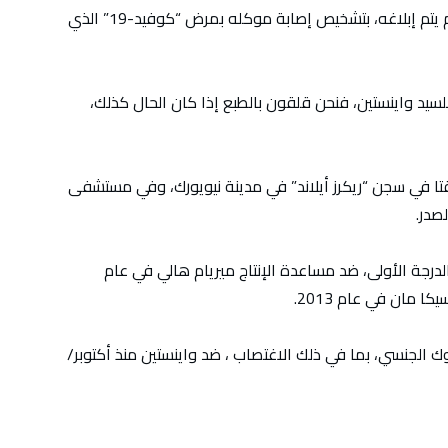
وقال أحد محامي واينستين إن فريقه القانوني لم يتم إبلاغه، بتشخيص إصابة موكله بمرض “كوفيد-19” الذي
للسيد واينستين، فنحن قلقون بالطبع إذا كان الحال كذلك،
 في سجن “ريكرز أيلاند” في مدينة نيويورك، وفي مستشفى
صدر.
رجة الأولى، ضد مساعدة الإنتاج ميريام هالي في عام
الجنسي، بما في ذلك الاغتصاب ، ضد واينستين منذ أكتوبر/