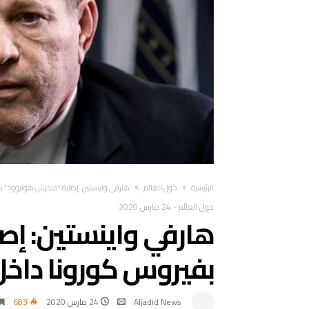
‫الرئيسية‬
حول العالم
هارفي واينستين: إصابة “متحرش هوليوود” ب
حول العالم
-
24 مارس 2020
هارفي واينستين: إص
بفيروس كورونا داخ
Aljadid News
24 مارس 2020
683