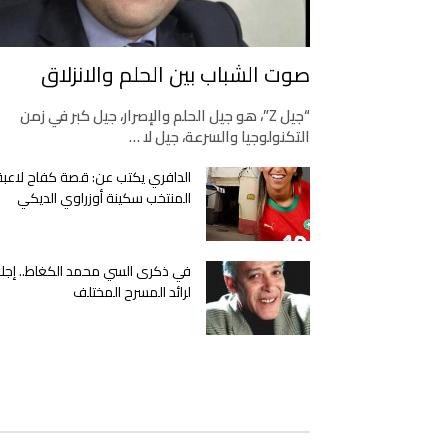
صوت الشباب بين الحلم والانزلاق
“جيل Z”، هو جيل الحلم والإصرار، جيل كبر في زمن
التكنولوجيا والسرعة، جيل لا …
الدافري يكتب عن: قصة كفاح لاعبة
المنتخب سكينة أوزراوي الديكي
في ذكرى السي محمد الكغاط.. إجلا
لرائد المسرح المختلف