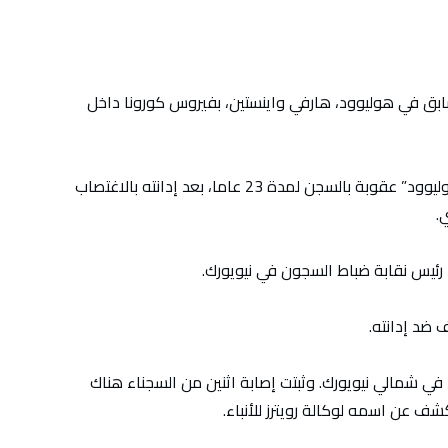
السابق في هوليوود، هارفي واينستين، بفيروس كورونا داخل
ويقضي الرجل المعروف إعلاميا بلقب “متحرش هوليوود” عقوبة بالسجن لمدة 23 عاما، بعد إدانته بالاغتصاب
.
، رئيس نقابة ضباط السجون في نيويورك.
 ضد إدانته.
في شمالي نيويورك. وثبتت إصابة اثنين من السجناء هناك
 عن اسمه لوكالة رويترز للأنباء.