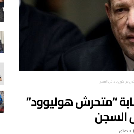
فيروس كورونا داخل السجن
ابة “متحرش هوليوود”
ل السجن
0 ‫دقائق‬