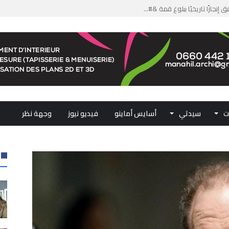
من الدعم الاستثنائي لمهنيي ال...
لومات مضللة وشبكات الاتجار ب...
ملكي...
.. ممثلو جهات المملكة يجددون ...
ت
سيدتي
أسايس أماينو
فيديو نيوز
وجهة نظر