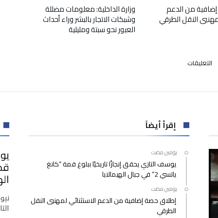
إضافية من الدعم
وزارة الداخلية: معلومات مضللة
لمهنيي النقل الطرقي
وشبكات الاتجار بالبشر وراء أحداث
العبور نحو سبتة ومليلية
على
التعليقات
هارفي
واينستين:
إصابة
“متحرش
هوليوود”
بفيروس
إقرأ أيضاً
كورونا
داخل
يوس
‫‫‫‏‫يومين مضت‬
السجن
يوسف التازي يحقق إنجازًا تاريخيًا ببلوغ قمة “كانغ
مغلقة
ياتسي 2” في جبال الهيمالايا
اله
‫‫‫‏‫يومين مضت‬
نيو
إطلاق حصة إضافية من الدعم الاستثنائي لمهنيي النقل
التازي
الطرقي