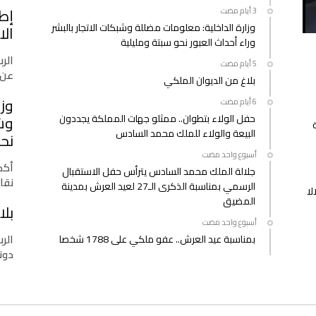
إط
وزارة الداخلية: معلومات مضللة وشبكات الاتجار بالبشر
الا
وراء أحداث العبور نحو سبتة ومليلية
الرب
عن 
بلاغ من الديوان الملكي
وزا
حفل الولاء بتطوان.. ممثلو جهات المملكة يجددون
وشب
البيعة والولاء للملك محمد السادس
نحو
‫‫‫‏‫أسبوع واحد مضت‬
أكدت
جلالة الملك محمد السادس يترأس حفل الاستقبال
نقا
الرسمي بمناسبة الذكرى الـ27 لعيد العرش بمدينة
لا
المضيق
بلا
‫‫‫‏‫أسبوع واحد مضت‬
الرب
بمناسبة عيد العرش.. عفو ملكي على 1788 شخصا
دونا