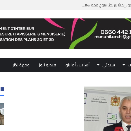
من الدعم الاستثنائي لمهنيي ال...
لومات مضللة وشبكات الاتجار ب...
ملكي...
.. ممثلو جهات المملكة يجددون ...
ت
سيدتي
أسايس أماينو
فيديو نيوز
وجهة نظر