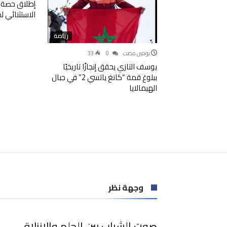
إطلاق حصة 
الاستثنائي 
رياضة
‫‫‫‏‫يومين مضت‬
0
33
يوسف التازي يحقق إنجازًا تاريخيًا
ببلوغ قمة “كانغ ياتسي 2” في جبال
الهيمالايا
وجهة نظر
صوت الشباب بين الحلم والانزلاق