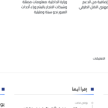
إضافية من الدعم
وزارة الداخلية: معلومات مضللة
لمهنيي النقل الطرقي
وشبكات الاتجار بالبشر وراء أحداث
العبور نحو سبتة ومليلية
على
التعليقات
جاء
عبر
طائرة
أقلت
104
مسافرين..
إقرأ أيضاً
وزير
الصحة
يوس
‫‫‫‏‫يومين مضت‬
يكشف