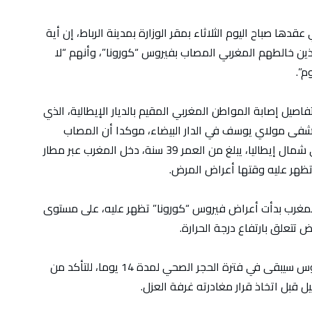
عقدها صباح اليوم الثلاثاء بمقر الوزارة بمدينة الرباط، إن أية
ين خالطهم المغربي المصاب بفيروس “كورونا”، وأنهم “لا
م”.
فاصيل إصابة المواطن المغربي المقيم بالديار الإيطالية، الذي
ستشفى مولاي يوسف في الدار البيضاء، موكدا أن المصاب
شاب مغربي يقطن في مدينة برغامو الواقعة في شمال إيطاليا، يبلغ من العمر 39 سنة، دخل المغرب عبر مطار
 تظهر عليه وقتها أعراض المرض.
لمغرب بدأت أعراض فيروس “كورونا” تظهر عليه، على مستوى
تتعلق بارتفاع درجة الحرارة.
وقال الوزير أيت الطالب إن المغربي الحامل للفيروس سيبقى في فترة الحجر الصحي لمدة 14 يوما، للتأكد من
ل قبل اتخاذ قرار مغادرته غرفة العزل.