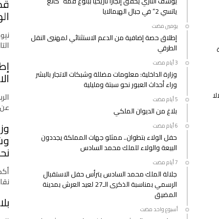
يوسف التازي يحقق إنجازًا تاريخيًا ببلوغ قمة “كانغ
معطيات
ياتسي 2” في جبال الهيمالايا
عن
اله
المغربي
‫‫‫‏‫يومين مضت‬
المصاب
نيو
إطلاق حصة إضافية من الدعم الاستثنائي لمهنيي النقل
بـ
التازي
الطرقي
“كورونا”
إط
مغلقة
وزارة الداخلية: معلومات مضللة وشبكات الاتجار بالبشر
الا
وراء أحداث العبور نحو سبتة ومليلية
لا
الرب
عن 
بلاغ من الديوان الملكي
وزا
حفل الولاء بتطوان.. ممثلو جهات المملكة يجددون
وشب
البيعة والولاء للملك محمد السادس
نحو
أكدت
جلالة الملك محمد السادس يترأس حفل الاستقبال
نقا
الرسمي بمناسبة الذكرى الـ27 لعيد العرش بمدينة
المضيق
بلا
‫‫‫‏‫أسبوع واحد مضت‬