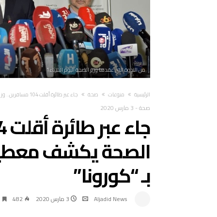
من الندوة التي عقدها وزير الصحة اليوم الثلاثاء1
‫الرئيسية‬
منوعات
صحة
جاء عبر طائرة أقلت 104 مسافرين.. وزير الصحة يكشف معطيات عن المغربي المصاب بـ “كورونا”
صحة
-
3 مارس 2020
الصحة يكشف معطيا
بـ “كورونا”
Aljadid News
3 مارس 2020
482