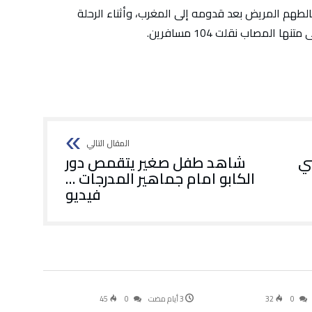
طهم المريض بعد قدومه إلى المغرب، وأثناء الرحلة
المصاب نقلت 104 مسافرين.
بي
شاهد طفل صغير يتقمص دور
الكابو امام جماهير المدرجات …
فيديو
أخبار
سياسة
45
0
32
0