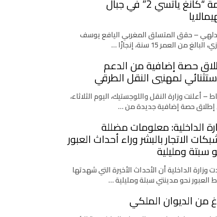
قمة “كانغ ياتسي 2” في جبال
يمالايا
دلهي – حقق المتسلق المغربي اليافع يوسف
، البالغ من العمر 15 سنة، إنجازًا …
لاق حصة إضافية من الدعم
ستثنائي لمهنيي النقل الطرقي
اط – أعلنت وزارة النقل واللوجستيك، اليوم الثلاثاء،
إطلاق حصة إضافية جديدة من …
رة الداخلية: معلومات مضللة
كات الاتجار بالبشر وراء أحداث العبور
 سبتة ومليلية
 وزارة الداخلية أن الأحداث الأخيرة التي شهدتها
ط العبور نحو مدينتي سبتة ومليلية …
غ من الديوان الملكي