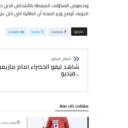
وبخصوص التساؤلات المرتبطة بالأشخاص الذين خال
الجوية، أوضح وزير الصحة أن الطائرة التي كان على متنها 
‫‫ شاركها‬
Linkedin
Twitter
Facebook
شاهد تيفو الخضراء امام مازيم
…فيديو
‫مقالات ذات صلة‬
‫‫‫‏‫يومين مضت‬