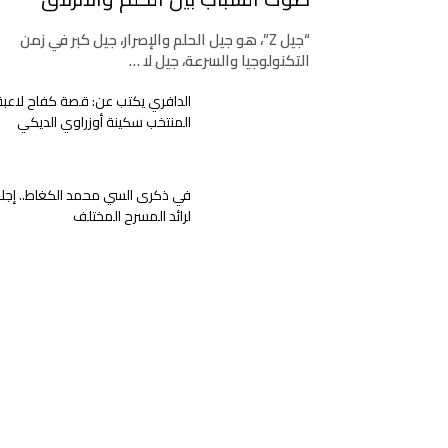
“جيل Z”، هو جيل الحلم والإصرار، جيل كبر في زمن
التكنولوجيا والسرعة، جيل لا …
الدافري يكتب عن: قصة كفاح لاعبة
المنتخب سكينة أوزراوي الديكي
في ذكرى السي محمد الكغاط.. إجلا
لرائد المسرح المختلف