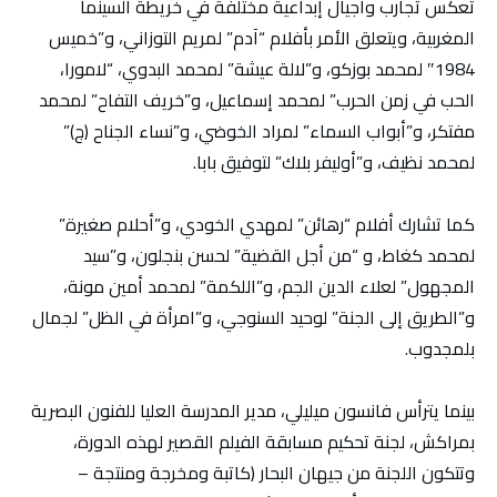
تعكس تجارب وأجيال إبداعية مختلفة في خريطة السينما
المغربية، ويتعلق الأمر بأفلام “آدم” لمريم التوزاني، و”خميس
1984″ لمحمد بوزكو، و”لالة عيشة” لمحمد البدوي، “لامورا،
الحب في زمن الحرب” لمحمد إسماعيل، و”خريف التفاح” لمحمد
مفتكر، و”أبواب السماء” لمراد الخوضي، و”نساء الجناح (ج)”
لمحمد نظيف، و”أوليفر بلاك” لتوفيق بابا.
كما تشارك أفلام “رهائن” لمهدي الخودي، و”أحلام صغيرة”
لمحمد كغاط، و “من أجل القضية” لحسن بنجلون، و”سيد
المجهول” لعلاء الدين الجم، و”اللكمة” لمحمد أمين مونة،
و”الطريق إلى الجنة” لوحيد السنوجي، و”امرأة في الظل” لجمال
بلمجدوب.
بينما يترأس فانسون ميليلي، مدير المدرسة العليا للفنون البصرية
بمراكش، لجنة تحكيم مسابقة الفيلم القصير لهذه الدورة،
وتتكون اللجنة من جيهان البحار (كاتبة ومخرجة ومنتجة –