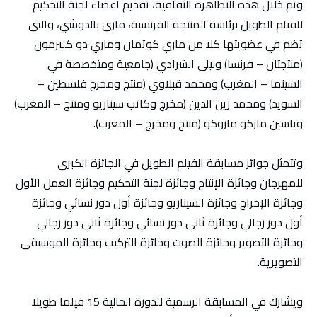
وتم خلال هذه التظاهرة الثقافية، تقديم أعضاء لجنة التحكيم
للفيلم الطويل برئاسة المنتجة الفرنسية، ماري بالدوشي، والتي
تضم في عضويتها كلا من ماري كوتمان وماري دو كليرمون
(منتجتان – فرنسا) وليلى الشرادي (جامعية ومتخصصة في
السينما – المغرب) ومحمد قبلاوي (منتج ومخرج فلسطين –
السويد) ومحمد زين الدين (مخرج وكاتب سيناريو ومنتج – المغرب)
وياسين ماركو ماروكو (منتج ومخرج – المغرب).
وتتمثل جوائز مسابقة الفيلم الطويل في الجائزة الكبرى
للمهرجان وجائزة الإنتاج وجائزة لجنة التحكيم وجائزة العمل الأول
وجائزة الإخراج وجائزة السيناريو وجائزة أول دور نسائي وجائزة
أول دور رجالي وجائزة ثاني دور نسائي وجائزة ثاني دور رجالي
وجائزة التصوير وجائزة الصوت وجائزة التركيب وجائزة الموسيقى
التصويرية.
ويشارك في المسابقة الرسمية للدورة الحالية 15 فيلما طويلا