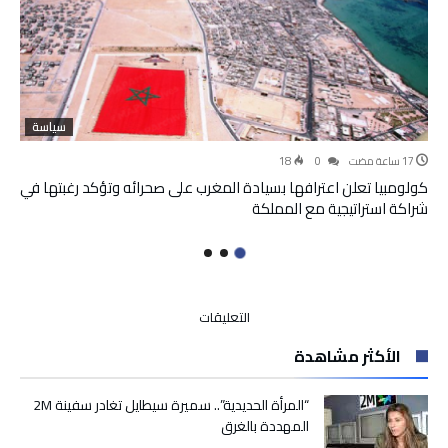
سياسة
18
0
كولومبيا تعلن اعترافها بسيادة المغرب على صحرائه وتؤكد رغبتها في
شراكة استراتيجية مع المملكة
على
التعليقات
انطلاق
الأكثر مشاهدة
فعاليات
الدورة
21
“المرأة الحديدية”.. سميرة سيطايل تغادر سفينة 2M
للمهرجان
المهددة بالغرق
الوطني