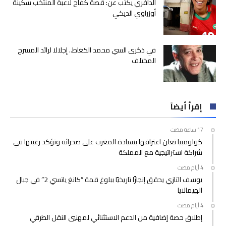
الدافري يكتب عن: قصة كفاح لاعبة المنتخب سكينة
أوزراوي الديكي
في ذكرى السي محمد الكغاط.. إجلالا لرائد المسرح
المختلف
إقرأ أيضاً
كولومبيا تعلن اعترافها بسيادة المغرب على صحرائه وتؤكد رغبتها في
شراكة استراتيجية مع المملكة
يوسف التازي يحقق إنجازًا تاريخيًا ببلوغ قمة “كانغ ياتسي 2” في جبال
الهيمالايا
إطلاق حصة إضافية من الدعم الاستثنائي لمهنيي النقل الطرقي