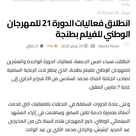
بطنجة
سينما
-
29 فبراير 2020
انطلاق فعاليات الدورة 21 للمهرجان
الوطني للفيلم بطنجة
Aljadid News
29 فبراير 2020
796
0 ‫دقائق‬
انطلقت مساء امس الجمعة، فعاليات الدورة الواحدة والعشرين
للمهرجان الوطني للفيلم بطنجة، الذي ينظم تحت الرعاية السامية
لصاحب الجلالة الملك محمد السادس من 28 فبراير الجاري إلى
غاية 7 مارس المقبل.
وعلى عادة الدورات السابقة في الاحتفاء بالفعاليات التي قدمت
أعمالا متميزة خدمة للفن السابع، وساهمت في إثراء المشهد
السينمائي الوطني، كرم المهرجان هذه السنة كل من المخرجين
عبد المجيد ارشيش، والراحل محمد التازي بن عبد الواحد.