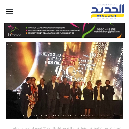
‫الرئيسية‬
فن وثقافة
سينما
انطلاق فعاليات الدورة 21 للمهرجان الوطني للفيلم