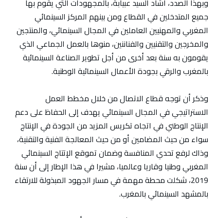
وبهذا الصدد، أشاد السيد عبيابة، بالمجهودات التي يقوم بها
جميع المتدخلين في القطاع ومن بينهم المركز السينمائي
المغربي والمهنيين العاملين في المجال السينمائي، والمنتجين
والمخرجين والتقنيين والفناننين، منوها بالعمل الجماعي الذي
يقومون به سنة بعد أخرى من أجل تطوير الصناعة السينمائية
بالمغرب والرقي بجودة الأعمال السينمائية الوطنية.
وذكر أن توجه قطاع الاتصال من خلال مخطط العمل
الاستراتيجي في المجال السينمائي يهدف إلى الحفاظ على دعم
الإنتاج الوطني في اتجاه تكريس المزيد من الجودة في الإنتاج
سواء من حيث المضامين أو من حيث المعالجة الفنية والتقنية،
وذاك لرفع تحدي المنافسة وضمان تموقع الإتتاج السينمائي
المغربي وطنيا وقاريا وعالميا، مشيرا في هذا الإطار إلى أن سنة
2019، شكلت محطة مهمة في مسار الجهود المبذولة للارتقاء
بالمشهد السينمائي بالمغرب.