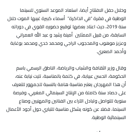
وخلال حفل الافتتاح أيضا، استعاد الموعد السنوي للسينما
الوطنية في فقرة “في الذاكرة” أسماء كبيرة غيبها الموت خلال
سنة 2019، حيث اعتاد بعضها توقيع حضوره القوي في دوراته
السابقة، من قبيل الممثلين أمينة رشيد و عبد الله العمراني
وعزيز موهوب والمحجوب الراجي ومحمد خدي ومحمد بوغابة
وأحمد الصعري.
وقال وزير الثقافة والشباب والرياضة، الناطق الرسمي باسم
الحكومة، الحسن عبيابة، في كلمة بالمناسبة، تليت نيابة عنه،
أن هذا المهرجان يعتبر مناسبة هامة بالنسبة للجمهور للتعرف
على حصاد سنة كاملة من الإنتاج السينمائي المغربي، وفرصة
سنوية للتواصل وتبادل الآراء بين الفنانين والمهنيين وصناع
السينما، فضلا عن كونه يشكل مناسبة للتباري حول أجود الأعمال
السينمائية الوطنية.