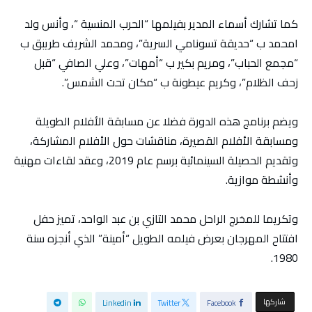
كما تشارك أسماء المدير بفيلمها “الحرب المنسية “، وأنس ولد
امحمد ب “حديقة تسونامي السرية”، ومحمد الشريف طريبق ب
“مجمع الحباب”، ومريم بكير ب “أمهات”، وعلي الصافي “قبل
زحف الظلام”، وكريم عيطونة ب “مكان تحت الشمس”.
ويضم برنامج هذه الدورة فضلا عن مسابقة الأفلام الطويلة
ومسابقة الأفلام القصيرة، مناقشات حول الأفلام المشاركة،
وتقديم الحصيلة السينمائية برسم عام 2019، وعقد لقاءات مهنية
وأنشطة موازية.
وتكريما للمخرج الراحل محمد التازي بن عبد الواحد، تميز حفل
افتتاح المهرجان بعرض فيلمه الطويل “أمينة” الذي أنجزه سنة
1980.
‫‫ شاركها‬
Linkedin
Twitter
Facebook