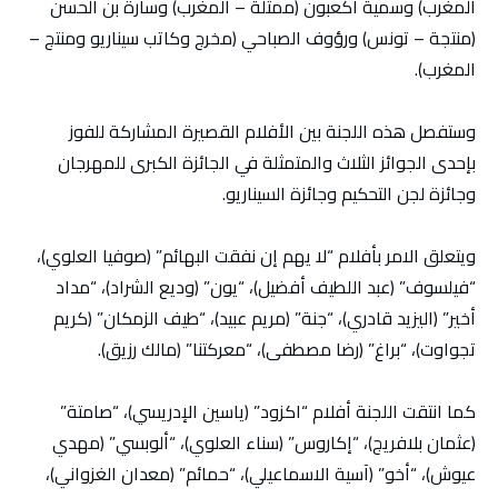
المغرب) وسمية أكعبون (ممثلة – المغرب) وسارة بن الحسن
(منتجة – تونس) ورؤوف الصباحي (مخرج وكاتب سيناريو ومنتج –
المغرب).
وستفصل هذه اللجنة بين الأفلام القصيرة المشاركة للفوز
بإحدى الجوائز الثلاث والمتمثلة في الجائزة الكبرى للمهرجان
وجائزة لجن التحكيم وجائزة السيناريو.
ويتعلق الامر بأفلام “لا يهم إن نفقت البهائم” (صوفيا العلوي)،
“فيلسوف” (عبد اللطيف أفضيل)، “يون” (وديع الشراد)، “مداد
أخير” (اليزيد قادري)، “جنة” (مريم عبيد)، “طيف الزمكان” (كريم
تجواوت)، “براغ” (رضا مصطفى)، “معركتنا” (مالك رزيق).
كما انتقت اللجنة أفلام “اكزود” (ياسين الإدريسي)، “صامتة”
(عثمان بلافريج)، “إكاروس” (سناء العلوي)، “ألوبسي” (مهدي
عيوش)، “أخو” (آسية الاسماعيلي)، “حمائم” (معدان الغزواني)،