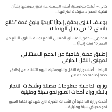
كالي – أعلنت كولومبيا، أمس الجمعة، عن تغيير موقفها بشأن
قضية الصحراء، مؤكدة اعترافها …
يوسف التازي يحقق إنجازًا تاريخيًا ببلوغ قمة “كانغ
ياتسي 2” في جبال الهيمالايا
نيودلهي – حقق المتسلق المغربي اليافع يوسف التازي، البالغ من
العمر 15 سنة، إنجازًا …
إطلاق حصة إضافية من الدعم الاستثنائي
لمهنيي النقل الطرقي
الرباط – أعلنت وزارة النقل واللوجستيك، اليوم الثلاثاء، عن إطلاق
حصة إضافية جديدة من …
وزارة الداخلية: معلومات مضللة وشبكات الاتجار
بالبشر وراء أحداث العبور نحو سبتة ومليلية
أكدت وزارة الداخلية أن الأحداث الأخيرة التي شهدتها نقاط العبور
نحو مدينتي سبتة ومليلية …