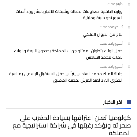
وزارة الداخلية: معلومات مضللة وشبكات الاتجار بالبشر وراء أحداث
العبور نحو سبتة ومليلية
‫‫‫‏‫أسبوع واحد مضت‬
بلاغ من الديوان الملكي
‫‫‫‏‫أسبوع واحد مضت‬
حفل الولاء بتطوان.. ممثلو جهات المملكة يجددون البيعة والولاء
للملك محمد السادس
‫‫‫‏‫أسبوع واحد مضت‬
جلالة الملك محمد السادس يترأس حفل الاستقبال الرسمي بمناسبة
الذكرى الـ27 لعيد العرش بمدينة المضيق
اخر الاخبار
كولومبيا تعلن اعترافها بسيادة المغرب على
صحرائه وتؤكد رغبتها في شراكة استراتيجية مع
المملكة