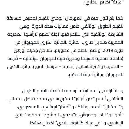
“عزية” (كريم البخاري).
كما يتم لأول مرة في المهرجان الوطني للفيلم تخصيص مسابقة
للفيلم الطويل الوثائقي ضمن فعاليات هذه الدورة، وهي
الأشرطة الوثائقية التي ستنظر فيها لجنة تحكيم تترأسها المخرجة
المغربية هند بن صاري، الفائزة بالجائزة الكبرى للمهرجان في
دورة 2019، وتضم اللجنة في عضويتها كلا من جميلة أوزهير
(ملحقة صحفية للسينما ومديرة فنية لمهرجان سينمائية – فرنسا
– المغرب) وكلير شاسانيي (منتجة – فرنسا) للفوز بالجائزة الكبرى
للمهرجان وجائزة لجنة التحكيم.
وستشارك في المسابقة الرسمية الخاصة بالفيلم الطويل
الوثائقي أفلام “عين أبربور” للمخرج سيدي محمد فاضل الجماني،
و”المخيال” لأحمد بوشلكا، و”أمغار” لبوشعيب المسعودي،
“أموسو” لنادر بوحموش، و”بصيري، المشهد المفقود” للبنى
اليونسي، و “في عينك كنشوف بلادي” لكمال هشكار.