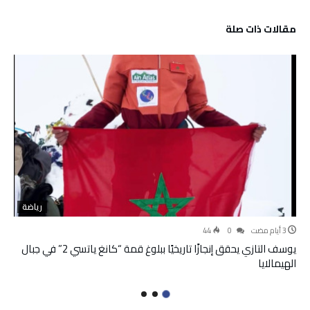
‫مقالات ذات صلة‬
رياضة
44
0
يوسف التازي يحقق إنجازًا تاريخيًا ببلوغ قمة “كانغ ياتسي 2” في جبال
الهيمالايا