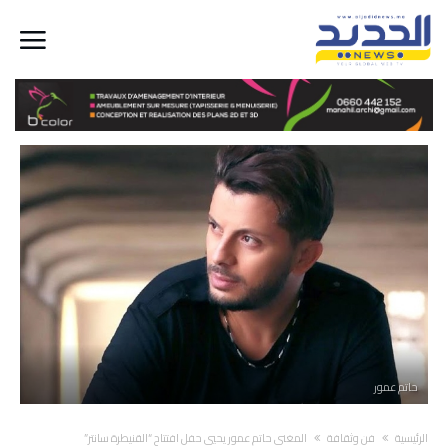
حاتم عمور
‫الرئيسية‬
فن وثقافة
المغني حاتم عمور يحيي حفل افتتاح “القنيطرة سانتر”