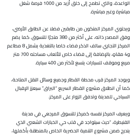
الواعدة، والتي تطمح إلى خلق أزيد من 1000 فرصة شغل
مباشرة وغير مباشرة.
ويحتوي المركز المتكون من طابقين فضلا عن الطابق الأرضي،
وفق المصدر ذاته، على أكثر من 380 متجرًا للتسوق. كما يضم
المركز التجاري سالف الذكر فضاء خاصا بالتغذية يشمل 8 مطاعم
و4 مقاهٍ، بالإضافة إلى فضاء خاص للألعاب مساحته 700 متر
مربع وموقف للسيارات يتسع لأكثر من 400 سيارة.
ويوجد المركز قرب محطة القطار وجميع وسائل النقل المتاحة،
كما أن انطلاق مشروع القطار السريع “البراق” سيعزز الإقبال
السياحي للمدينة وتدفق الزوار على المركز.
ويعرف المركز نفسه كمركز للتسوق المرجعي في مدينة
القنيطرة، “حيث سيتواجد في قلب حي الخبازات الشعبي الذي
يندرج ضمن مشروع التنمية الحضرية الخاص بالمنطقة بأكملها،