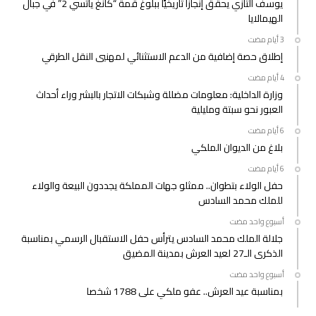
يوسف التازي يحقق إنجازًا تاريخيًا ببلوغ قمة “كانغ ياتسي 2” في جبال
الهيمالايا
إطلاق حصة إضافية من الدعم الاستثنائي لمهنيي النقل الطرقي
وزارة الداخلية: معلومات مضللة وشبكات الاتجار بالبشر وراء أحداث
العبور نحو سبتة ومليلية
بلاغ من الديوان الملكي
حفل الولاء بتطوان.. ممثلو جهات المملكة يجددون البيعة والولاء
للملك محمد السادس
‫‫‫‏‫أسبوع واحد مضت‬
جلالة الملك محمد السادس يترأس حفل الاستقبال الرسمي بمناسبة
الذكرى الـ27 لعيد العرش بمدينة المضيق
‫‫‫‏‫أسبوع واحد مضت‬
بمناسبة عيد العرش.. عفو ملكي على 1788 شخصا