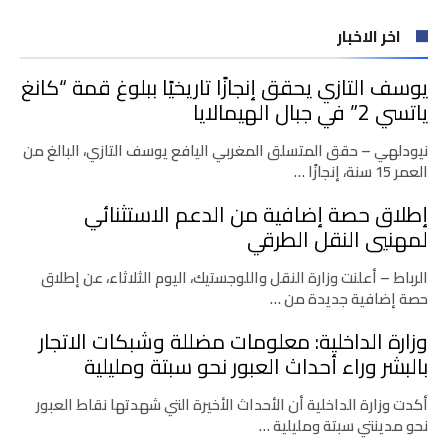
اخر الاخبار
يوسف التازي يحقق إنجازًا تاريخيًا ببلوغ قمة “كانغ
ياتسي 2” في جبال الهيمالايا
نيودلهي – حقق المتسلق المغربي اليافع يوسف التازي، البالغ من
العمر 15 سنة، إنجازًا …
إطلاق حصة إضافية من الدعم الاستثنائي
لمهنيي النقل الطرقي
الرباط – أعلنت وزارة النقل واللوجستيك، اليوم الثلاثاء، عن إطلاق
حصة إضافية جديدة من …
وزارة الداخلية: معلومات مضللة وشبكات الاتجار
بالبشر وراء أحداث العبور نحو سبتة ومليلية
أكدت وزارة الداخلية أن الأحداث الأخيرة التي شهدتها نقاط العبور
نحو مدينتي سبتة ومليلية …