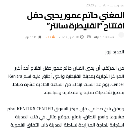
فن وثقافة
-
28 فبراير 2020
المغني حاتم عمور يحيي حفل
افتتاح “القنيطرة سانتر”
Aljadid News
28 فبراير 2020
580
0 ‫دقائق‬
الجديد نيوز
من المرتقب أن يحيي الفنان حاتم عمور حفل افتتاح أحد أكبر
المراكز التجارية بمدينة القنيطرة والذي أطلق عليه اسم Kenitra
Center، يوم غد السبت ابتداء من الساعة الحادية عشرة صباحا،
بحضور شخصيات مدنية واقتصادية وسياسية.
ووفق بلاغ صحافي، فإن مركز التسوق KENITRA CENTER يعتبر
مشروعا واسع النطاق، يتمتع بموقع مثالي في قلب المدينة
استجابة للحاجة المتزايدة لساكنة المدينة ذات الآفاق التنموية