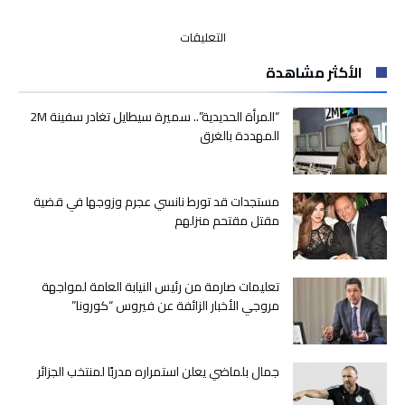
على
التعليقات
المغني
الأكثر مشاهدة
حاتم
عمور
يحيي
“المرأة الحديدية”.. سميرة سيطايل تغادر سفينة 2M
حفل
المهددة بالغرق
افتتاح
“القنيطرة
سانتر”
مستجدات قد تورط نانسي عجرم وزوجها في قضية
مغلقة
مقتل مقتحم منزلهم
تعليمات صارمة من رئيس النيابة العامة لمواجهة
مروجي الأخبار الزائفة عن فيروس “كورونا”
جمال بلماضي يعلن استمراره مدربًا لمنتخب الجزائر