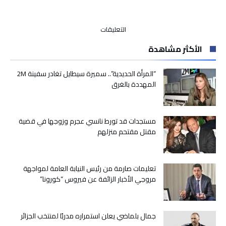
على
التعليقات
تسجيل
الأكثر مشاهدة
أول
حالة
إصابة
“المرأة الحديدية”.. سميرة سيطايل تغادر سفينة 2M
بفيروس
المهددة بالغرق
كورونا
بالجزائر
مغلقة
مستجدات قد تورط نانسي عجرم وزوجها في قضية
مقتل مقتحم منزلهم
تعليمات صارمة من رئيس النيابة العامة لمواجهة
مروجي الأخبار الزائفة عن فيروس “كورونا”
جمال بلماضي يعلن استمراره مدربًا لمنتخب الجزائر