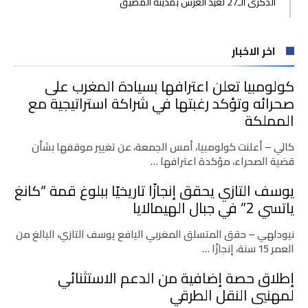
الذكرى الـ27 لعيد العرش بمدينة المضيق
اخر الاخبار
كولومبيا تعلن اعترافها بسيادة المغرب على
صحرائه وتؤكد رغبتها في شراكة استراتيجية مع
المملكة
كالي – أعلنت كولومبيا، أمس الجمعة، عن تغيير موقفها بشأن
قضية الصحراء، مؤكدة اعترافها …
يوسف التازي يحقق إنجازًا تاريخيًا ببلوغ قمة “كانغ
ياتسي 2” في جبال الهيمالايا
نيودلهي – حقق المتسلق المغربي اليافع يوسف التازي، البالغ من
العمر 15 سنة، إنجازًا …
إطلاق حصة إضافية من الدعم الاستثنائي
لمهنيي النقل الطرقي