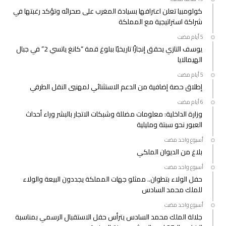
كولومبيا تعلن اعترافها بسيادة المغرب على صحرائه وتؤكد رغبتها في
شراكة استراتيجية مع المملكة
يوسف التازي يحقق إنجازًا تاريخيًا ببلوغ قمة “كانغ ياتسي 2” في جبال
الهيمالايا
إطلاق حصة إضافية من الدعم الاستثنائي لمهنيي النقل الطرقي
وزارة الداخلية: معلومات مضللة وشبكات الاتجار بالبشر وراء أحداث
العبور نحو سبتة ومليلية
‫‫‫‏‫أسبوع واحد مضت‬
بلاغ من الديوان الملكي
‫‫‫‏‫أسبوع واحد مضت‬
حفل الولاء بتطوان.. ممثلو جهات المملكة يجددون البيعة والولاء
للملك محمد السادس
‫‫‫‏‫أسبوع واحد مضت‬
جلالة الملك محمد السادس يترأس حفل الاستقبال الرسمي بمناسبة