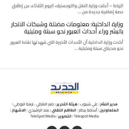
الرباط – أعلنت وزارة النقل واللوجستيك، اليوم الثلاثاء، عن إطلاق
حصة إضافية جديدة من …
وزارة الداخلية: معلومات مضللة وشبكات الاتجار
بالبشر وراء أحداث العبور نحو سبتة ومليلية
أكدت وزارة الداخلية أن الأحداث الأخيرة التي شهدتها نقاط العبور
نحو مدينتي سبتة ومليلية …
مدير النشر :
علي شيبوب ؛
هيئة التحرير :
منير الشرقي ، نزهة البوطي ؛
المتعاونين
: أسامة بيطار ؛
الطاقم التقني :
هند الراشيدي ؛
الاشهار :
Telespot Media ؛
التصوير :
TeleSpot Media