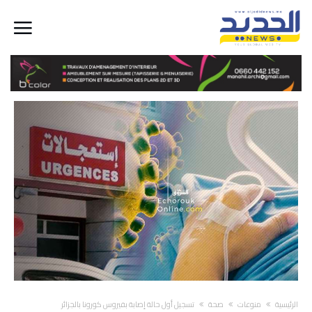
‫الرئيسية‬
منوعات
صحة
تسجيل أول حالة إصابة بفيروس كورونا بالجزائر