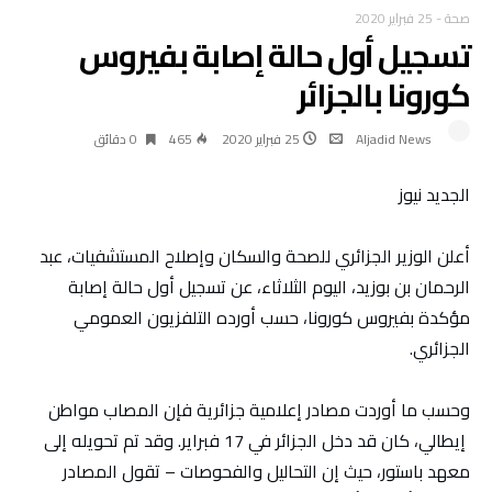
صحة
-
25 فبراير 2020
تسجيل أول حالة إصابة بفيروس
كورونا بالجزائر
Aljadid News
25 فبراير 2020
465
0 ‫دقائق‬
الجديد نيوز
أعلن الوزير الجزائري للصحة والسكان وإصلاح المستشفيات، عبد
الرحمان بن بوزيد، اليوم الثلاثاء، عن تسجيل أول حالة إصابة
مؤكدة بفيروس كورونا، حسب أورده التلفزيون العمومي
الجزائري.
وحسب ما أوردت مصادر إعلامية جزائرية فإن المصاب مواطن
إيطالي، كان قد دخل الجزائر في 17 فبراير. وقد تم تحويله إلى
معهد باستور، حيث إن التحاليل والفحوصات – تقول المصادر