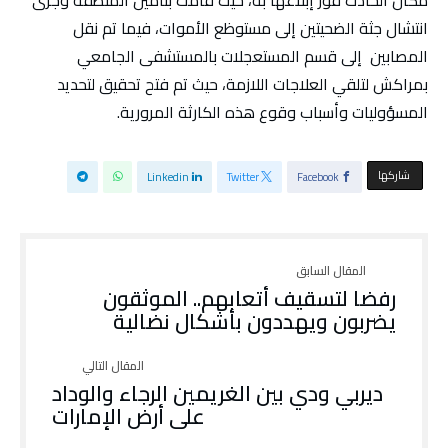
مكان الحادث فور إبلاغها به، حيث قامت بتأمين المنطقة وجرى
انتشال جثة الضحيتين إلى مستوظع الأموات، فيما تم نقل
المصابين إلى قسم المستعجلات بالمستشفى الجامعي
بمراكش لتلقي العلاجات اللازمة، حيث تم فتح تحقيق لتحديد
المسؤوليات وأسباب وقوع هذه الكارثة المرورية.
‫‫ شاركها‬
Linkedin
Twitter
Facebook
رفضا لتسقيف أتعابهم.. الموثقون
يضربون ويهددون بأشكال نضالية
ديربي ودي بين الغريمين الرجاء والوداد
على أرض الإمارات