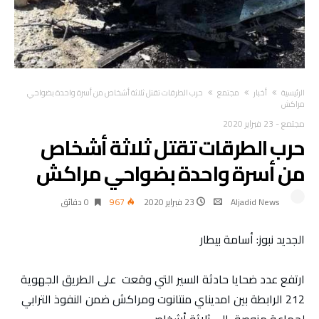
‫الرئيسية‬
أخبار
مجتمع
حرب الطرقات تقتل ثلاثة أشخاص من أسرة واحدة بضواحي
مراكش
مجتمع
-
23 فبراير 2020
حرب الطرقات تقتل ثلاثة أشخاص
من أسرة واحدة بضواحي مراكش
Aljadid News
23 فبراير 2020
967
0 ‫دقائق‬
الجديد نبوز: أسامة بيطار
ارتفع عدد ضحايا حادثة السير التي وقعت على الطريق الجهوية
212 الرابطة بين امديناي منتانوت ومراكش ضمن النفوذ الترابي