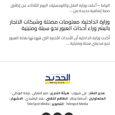
الرباط – أعلنت وزارة النقل واللوجستيك، اليوم الثلاثاء، عن إطلاق
حصة إضافية جديدة من …
وزارة الداخلية: معلومات مضللة وشبكات الاتجار
بالبشر وراء أحداث العبور نحو سبتة ومليلية
أكدت وزارة الداخلية أن الأحداث الأخيرة التي شهدتها نقاط العبور
نحو مدينتي سبتة ومليلية …
مدير النشر :
علي شيبوب ؛
هيئة التحرير :
منير الشرقي ، نزهة البوطي ؛
المتعاونين
: أسامة بيطار ؛
الطاقم التقني :
هند الراشيدي ؛
الاشهار :
Telespot Media ؛
التصوير :
TeleSpot Media