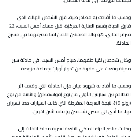
لجماعة مزوصة، إلى ثلاثة أشخاص.
وحسب ما أفادت به مصادر طبية، فإن الشخص الهالك الذي
فارق الحياة بقسم العناية المركزة، قبل مساء أمس السبت، 22
فبراير الجاري، هو والد الضحيتين اللذين لقيا مصرعهما في مسرح
الحادثة.
وكان شخصان لقيا حتفهما، صباح أمس السبت، في حادثة سير
مميتة وقعت على مقربة من “دوار أورار” بجماعة مزوضة.
وحسب ما أفاد به شهود عيان فإن الحادثة التي وقعت اثر
اصطادم بين سيارتين الأولى من نوع (فولسفاكن) والثانية من نوع
(رونو 19)، نتيجة السرعة المفرطة التي كانت السيارات معا تسيران
بها، ما أدى الى مصرع شخصين وإصابة اثنين اخرين.
وكانت عناصر الدرك الملكي التابعة لسرية مجاط انتقلت إلى