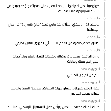
كولومبيا تعلن اعترافها بسيادة المغرب على صحرائه وتؤكد رغبتها في
شراكة استراتيجية مع المملكة
يوسف التازي يحقق إنجازًا تاريخيًا ببلوغ قمة “كانغ ياتسي 2” في جبال
الهيمالايا
إطلاق حصة إضافية من الدعم الاستثنائي لمهنيي النقل الطرقي
وزارة الداخلية: معلومات مضللة وشبكات الاتجار بالبشر وراء أحداث
العبور نحو سبتة ومليلية
‫‫‫‏‫أسبوع واحد مضت‬
بلاغ من الديوان الملكي
‫‫‫‏‫أسبوع واحد مضت‬
حفل الولاء بتطوان.. ممثلو جهات المملكة يجددون البيعة والولاء
للملك محمد السادس
‫‫‫‏‫أسبوع واحد مضت‬
جلالة الملك محمد السادس يترأس حفل الاستقبال الرسمي بمناسبة