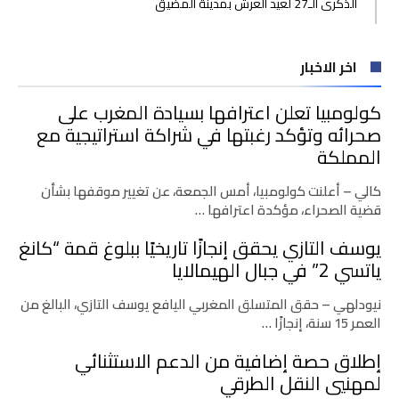
الذكرى الـ27 لعيد العرش بمدينة المضيق
اخر الاخبار
كولومبيا تعلن اعترافها بسيادة المغرب على
صحرائه وتؤكد رغبتها في شراكة استراتيجية مع
المملكة
كالي – أعلنت كولومبيا، أمس الجمعة، عن تغيير موقفها بشأن
قضية الصحراء، مؤكدة اعترافها …
يوسف التازي يحقق إنجازًا تاريخيًا ببلوغ قمة “كانغ
ياتسي 2” في جبال الهيمالايا
نيودلهي – حقق المتسلق المغربي اليافع يوسف التازي، البالغ من
العمر 15 سنة، إنجازًا …
إطلاق حصة إضافية من الدعم الاستثنائي
لمهنيي النقل الطرقي