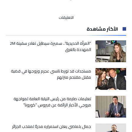
على
التعليقات
حرب
الأكثر مشاهدة
الطرقات
تقتل
ثلاثة
“المرأة الحديدية”.. سميرة سيطايل تغادر سفينة 2M
أشخاص
المهددة بالغرق
من
أسرة
واحدة
مستجدات قد تورط نانسي عجرم وزوجها في قضية
بضواحي
مقتل مقتحم منزلهم
مراكش
مغلقة
تعليمات صارمة من رئيس النيابة العامة لمواجهة
مروجي الأخبار الزائفة عن فيروس “كورونا”
جمال بلماضي يعلن استمراره مدربًا لمنتخب الجزائر