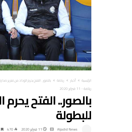
‫الرئيسية‬
أخبار
رياضة
بالصور.. الفتح يحرم الوداد من تعزيز صدارت
رياضة
-
11 فبراير 2020
بالصور.. الفتح يحرم ا
للبطولة
Aljadid News
11 فبراير 2020
470