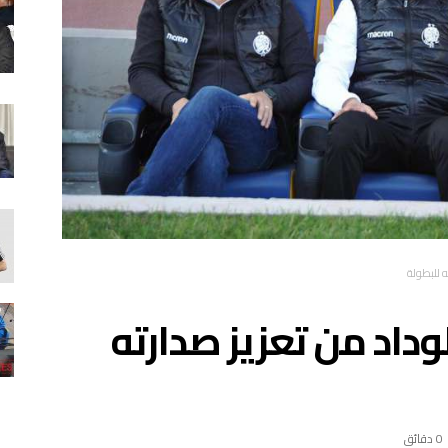
ه للبطولة
لوداد من تعزيز صدارته
0 ‫دقائق‬