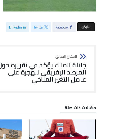
‫‫ شاركها‬
Linkedin
Twitter
Facebook
جلالة الملك يؤكد في تقريره حول
المرصد الإفريقي للهجرة على
عامل التغير المناخي
‫مقالات ذات صلة‬