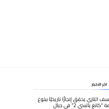
اخر الاخبار
ف التازي يحقق إنجازًا تاريخيًا ببلوغ
قمة “كانغ ياتسي 2” في جبال