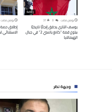
رياضة
‫‫‫‏‫يومين مضت‬
0
37
‫‫‫‏‫يومين مضت‬
يوسف التازي يحقق إنجازًا تاريخيًا
إطلاق حصة 
ببلوغ قمة “كانغ ياتسي 2” في جبال
الاستثنائي 
الهيمالايا
وجهة نظر