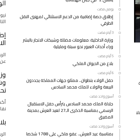
اله
‫‫‫‏‫يومين مضت‬
نيو
إطلاق حصة إضافية من الدعم الاستثنائي لمهنيي النقل
التازي
الطرقي
إط
وزارة الداخلية: معلومات مضللة وشبكات الاتجار بالبشر
الا
وراء أحداث العبور نحو سبتة ومليلية
الرب
عن 
بلاغ من الديوان الملكي
وزا
حفل الولاء بتطوان.. ممثلو جهات المملكة يجددون
وشب
البيعة والولاء للملك محمد السادس
نحو
‫‫‫‏‫أسبوع واحد مضت‬
أكدت
جلالة الملك محمد السادس يترأس حفل الاستقبال
نقا
الرسمي بمناسبة الذكرى الـ27 لعيد العرش بمدينة
لا
المضيق
بلا
‫‫‫‏‫أسبوع واحد مضت‬
الرب
بمناسبة عيد العرش.. عفو ملكي على 1788 شخصا