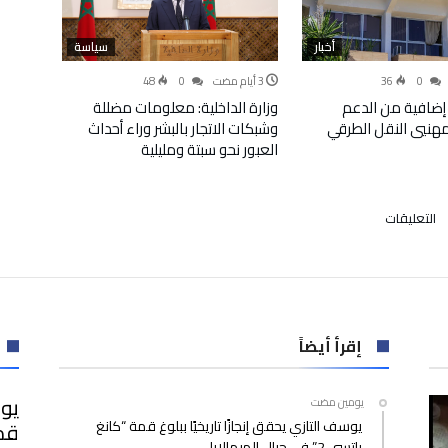
أخبار
سياسة
48
0
36
0
إضافية من الدعم
وزارة الداخلية: معلومات مضللة
لمهنيي النقل الطرقي
وشبكات الاتجار بالبشر وراء أحداث
العبور نحو سبتة ومليلية
على
التعليقات
بالصور..
الفتح
يحرم
الوداد
من
تعزيز
إقرأ أيضاً
صدارته
للبطولة
يوس
‫‫‫‏‫يومين مضت‬
مغلقة
يوسف التازي يحقق إنجازًا تاريخيًا ببلوغ قمة “كانغ
ياتسي 2” في جبال الهيمالايا