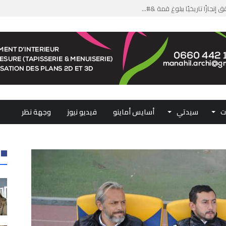
من الدعم الاستثنائي لمهنيي ال...
لومات مضللة وشبكات الاتجار ب...
ملكي...
.. ممثلو جهات المملكة يجددون ...
ت
سيدتي
أسايس أماينو
فيديو نيوز
وجهة نظر