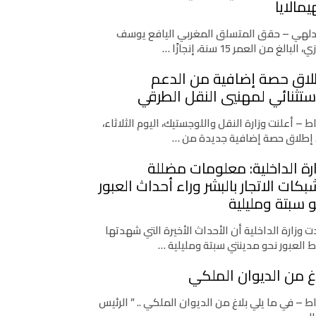
يمالايا
دلهي – حقق المتسلق المغربي اليافع يوسف
، البالغ من العمر 15 سنة، إنجازًا …
لاق حصة إضافية من الدعم
ستثنائي لمهنيي النقل الطرقي
اط – أعلنت وزارة النقل واللوجستيك، اليوم الثلاثاء،
إطلاق حصة إضافية جديدة من …
رة الداخلية: معلومات مضللة
كات الاتجار بالبشر وراء أحداث العبور
 سبتة ومليلية
 وزارة الداخلية أن الأحداث الأخيرة التي شهدتها
ط العبور نحو مدينتي سبتة ومليلية …
غ من الديوان الملكي
اط – في ما يلي بلاغ من الديوان الملكي .. ” الرئيس