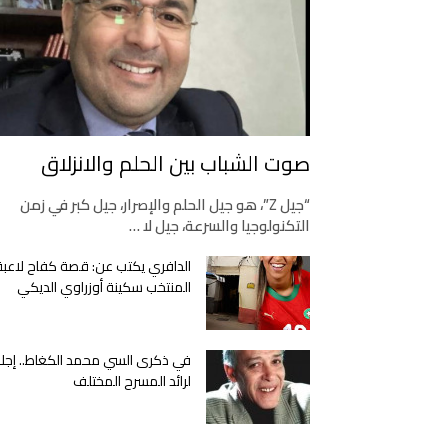
صوت الشباب بين الحلم والانزلاق
“جيل Z”، هو جيل الحلم والإصرار، جيل كبر في زمن
التكنولوجيا والسرعة، جيل لا …
الدافري يكتب عن: قصة كفاح لاعبة
المنتخب سكينة أوزراوي الديكي
في ذكرى السي محمد الكغاط.. إجلا
لرائد المسرح المختلف