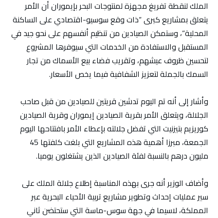
الملك لنقطة تفريغ مجهزة لمنتوجات البحر بإيموران أن الأمر
يتعلق بمشاريع كبرى “ذات وقع سوسيو-اقتصادي على الساكنة
المحلية”، وستمكن الصيادين من تنظيم أنفسهم على نحو جيد في
المستقبل والاستفادة من الخدمات التي سيوفرها المشروع
لتحسين ظروف عيشهم، وتقريب فضاء بيع الأسماك من تجار
السمك بالجملة لتعزيز الشفافية فيما يخص الأسعار.
وأشار إلى أنه تم اليوم تدشين قريتين للصيادين من قبل صاحب
الجلالة، ويتعلق الأمر بقرية الصيادين إيموران وقرية الصيادين
كوريزيم بتيزنيت التي تفضل جلالته بإعطاء الأمر بافتتاحها اليوم
الجمعة، مبرزا أهمية هذه المشاريع التي بلغت كلفتها 45
مليون درهم بالنسبة لفئة الصيادين الذين يشتغلون يوميا.
وأضاف الوزير أنه جرى بهذه المناسبة إطلاع جلالة الملك على
سير عمليات إحداث وتطوير مشاريع تربية الأحياء البحرية عبر
المملكة، لاسيما في جهة سوس-ماسة التي ستحتضن ثاني