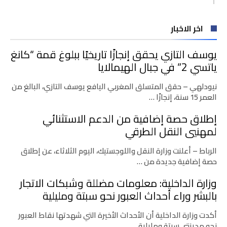
اخر الاخبار
يوسف التازي يحقق إنجازًا تاريخيًا ببلوغ قمة “كانغ
ياتسي 2” في جبال الهيمالايا
نيودلهي – حقق المتسلق المغربي اليافع يوسف التازي، البالغ من
العمر 15 سنة، إنجازًا …
إطلاق حصة إضافية من الدعم الاستثنائي
لمهنيي النقل الطرقي
الرباط – أعلنت وزارة النقل واللوجستيك، اليوم الثلاثاء، عن إطلاق
حصة إضافية جديدة من …
وزارة الداخلية: معلومات مضللة وشبكات الاتجار
بالبشر وراء أحداث العبور نحو سبتة ومليلية
أكدت وزارة الداخلية أن الأحداث الأخيرة التي شهدتها نقاط العبور
نحو مدينتي سبتة ومليلية …