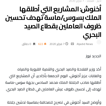
أخبار
-
اقتصاد
-
7 فبراير 2020
أخنوش: المشاريع التي أطلقها
الملك بسوس/ماسة تهدف تحسين
ظروف العاملين بقطاع الصيد
البحري
Aljadid News
7 فبراير 2020
622
0 ‫دقائق‬
الجديد نيوز
أكد وزير الفلاحة والصيد البحري والتنمية القروية والمياه
والغابات عزيز أخنوش، اليوم الجمعة بأكادير، أن المشاريع التي
أطلقها صاحب الجلالة الملك محمد السادس بجهة سوس-ماسة
تهدف إلى تحسين ظروف عيش العاملين في قطاع الصيد البحري.
وأوضح السيد أخنوش في تصريح للصحافة بمناسبة تدشين جلالة