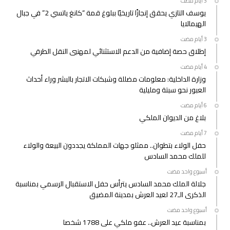
يوسف التازي يحقق إنجازًا تاريخيًا ببلوغ قمة “كانغ ياتسي 2” في جبال
الهيمالايا
إطلاق حصة إضافية من الدعم الاستثنائي لمهنيي النقل الطرقي
وزارة الداخلية: معلومات مضللة وشبكات الاتجار بالبشر وراء أحداث
العبور نحو سبتة ومليلية
بلاغ من الديوان الملكي
حفل الولاء بتطوان.. ممثلو جهات المملكة يجددون البيعة والولاء
للملك محمد السادس
‫‫‫‏‫أسبوع واحد مضت‬
جلالة الملك محمد السادس يترأس حفل الاستقبال الرسمي بمناسبة
الذكرى الـ27 لعيد العرش بمدينة المضيق
‫‫‫‏‫أسبوع واحد مضت‬
بمناسبة عيد العرش.. عفو ملكي على 1788 شخصا