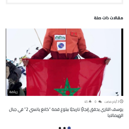
‫مقالات ذات صلة‬
رياضة
45
0
يوسف التازي يحقق إنجازًا تاريخيًا ببلوغ قمة “كانغ ياتسي 2” في جبال
الهيمالايا