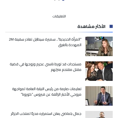
على
التعليقات
أخنوش:
الأكثر مشاهدة
المشاريع
التي
أطلقها
“المرأة الحديدية”.. سميرة سيطايل تغادر سفينة 2M
الملك
المهددة بالغرق
بسوس/
ماسة
تهدف
مستجدات قد تورط نانسي عجرم وزوجها في قضية
تحسين
مقتل مقتحم منزلهم
ظروف
العاملين
بقطاع
الصيد
تعليمات صارمة من رئيس النيابة العامة لمواجهة
البحري
مروجي الأخبار الزائفة عن فيروس “كورونا”
مغلقة
جمال بلماضي يعلن استمراره مدربًا لمنتخب الجزائر