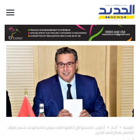
‫الرئيسية‬
أخبار
أخنوش: المشاريع التي أطلقها الملك بسوس/ماسة تهدف تحسين ظروف
العاملين بقطاع الصيد البحري