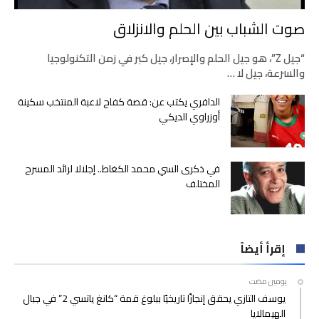
صوت الشباب بين الحلم والانزلاق
“جيل Z”، هو جيل الحلم والإصرار، جيل كبر في زمن التكنولوجيا
والسرعة، جيل لا …
الدافري يكتب عن: قصة كفاح لاعبة المنتخب سكينة
أوزراوي الديكي
في ذكرى السي محمد الكغاط.. إجلالا لرائد المسرح
المختلف
إقرأ أيضاً
‫‫‫‏‫يومين مضت‬
يوسف التازي يحقق إنجازًا تاريخيًا ببلوغ قمة “كانغ ياتسي 2” في جبال
الهيمالايا