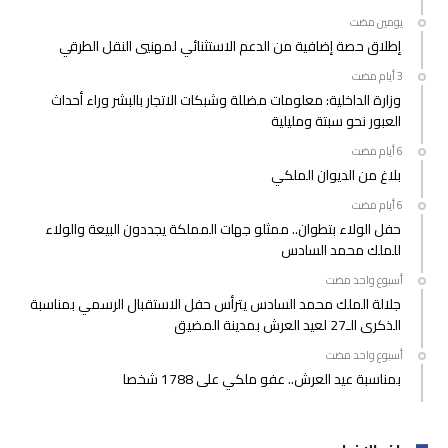
‫‫‫‏‫يومين مضت‬
إطلاق حصة إضافية من الدعم الاستثنائي لمهنيي النقل الطرقي
وزارة الداخلية: معلومات مضللة وشبكات الاتجار بالبشر وراء أحداث
العبور نحو سبتة ومليلية
بلاغ من الديوان الملكي
حفل الولاء بتطوان.. ممثلو جهات المملكة يجددون البيعة والولاء
للملك محمد السادس
‫‫‫‏‫أسبوع واحد مضت‬
جلالة الملك محمد السادس يترأس حفل الاستقبال الرسمي بمناسبة
الذكرى الـ27 لعيد العرش بمدينة المضيق
‫‫‫‏‫أسبوع واحد مضت‬
بمناسبة عيد العرش.. عفو ملكي على 1788 شخصا