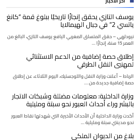
اخر الاخبار
يوسف التازي يحقق إنجازًا تاريخيًا ببلوغ قمة “كانغ
ياتسي 2” في جبال الهيمالايا
نيودلهي – حقق المتسلق المغربي اليافع يوسف التازي، البالغ من
العمر 15 سنة، إنجازًا …
إطلاق حصة إضافية من الدعم الاستثنائي
لمهنيي النقل الطرقي
الرباط – أعلنت وزارة النقل واللوجستيك، اليوم الثلاثاء، عن إطلاق
حصة إضافية جديدة من …
وزارة الداخلية: معلومات مضللة وشبكات الاتجار
بالبشر وراء أحداث العبور نحو سبتة ومليلية
أكدت وزارة الداخلية أن الأحداث الأخيرة التي شهدتها نقاط العبور
نحو مدينتي سبتة ومليلية …
بلاغ من الديوان الملكي