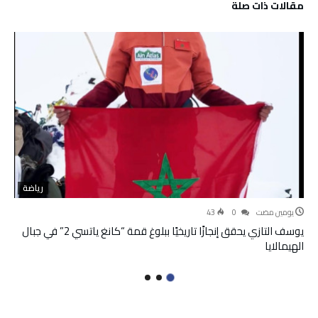
‫مقالات ذات صلة‬
رياضة
‫‫‫‏‫يومين مضت‬
0
43
يوسف التازي يحقق إنجازًا تاريخيًا ببلوغ قمة “كانغ ياتسي 2” في جبال
الهيمالايا