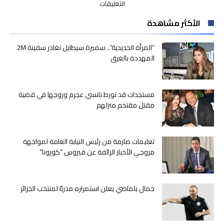
على
التعليقات
غوتيريس
الأكثر مشاهدة
يستقبل
بنيويورك
رئيس
“المرأة الحديدية”.. سميرة سيطايل تغادر سفينة 2M
منظمة
المهددة بالغرق
المدن
والحكومات
المحلية
مستجدات قد تورط نانسي عجرم وزوجها في قضية
المتحدة
مقتل مقتحم منزلهم
محمد
بودرة
مغلقة
تعليمات صارمة من رئيس النيابة العامة لمواجهة
مروجي الأخبار الزائفة عن فيروس “كورونا”
جمال بلماضي يعلن استمراره مدربًا لمنتخب الجزائر