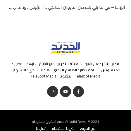
الرباط – في ما يلي بلاغ من الديوان الملكي .. ” الرئيس دونالد ج. …
مدير النشر :
علي شيبوب ؛
هيئة التحرير :
منير الشرقي ، نزهة البوطي ؛
المتعاونين
: أسامة بيطار ؛
الطاقم التقني :
هند الراشيدي ؛
الاشهار :
Telespot Media ؛
التصوير :
TeleSpot Media
Al Jadid News © 2021 جميع الحقوق محفوظة
عن الموقع
شروط الاستخدام
اتصل بنا