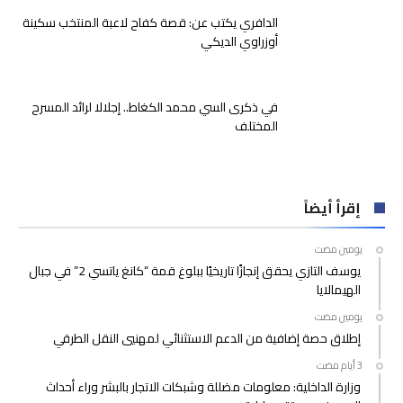
الدافري يكتب عن: قصة كفاح لاعبة المنتخب سكينة
أوزراوي الديكي
في ذكرى السي محمد الكغاط.. إجلالا لرائد المسرح
المختلف
إقرأ أيضاً
‫‫‫‏‫يومين مضت‬
يوسف التازي يحقق إنجازًا تاريخيًا ببلوغ قمة “كانغ ياتسي 2” في جبال
الهيمالايا
‫‫‫‏‫يومين مضت‬
إطلاق حصة إضافية من الدعم الاستثنائي لمهنيي النقل الطرقي
وزارة الداخلية: معلومات مضللة وشبكات الاتجار بالبشر وراء أحداث