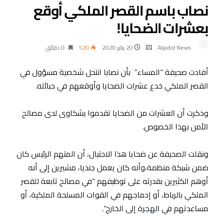
نصاب باسم القصر الملكي أوقع
بعشرات الضحايا!
Aljadid News
20 يناير 2020
520
0 ‫دقائق‬
أفادت صحيفة “المساء” بأن نصابا انتحل شخصية مسؤول في
القصر الملكي خدع عشرات الضحايا وأوقعهم في حبائله.
وذكرت أن العشرات من الضحايا تقدموا بشكاوى لدى مصالح
الأمن بهذا الخصوص.
ونقلت الصحيفة عن ضحايا هذا الاحتيال، أن المتهم الرئيس كان
ضمن شبكة منظمة،وأنه كان يعمل جنديا، مشيرين إلى أنه
أوهم الكثيرين بقدرته على توظيفهم “في مصالح تابعة للقصر
الملكي بالرباط، أو إدماجهم في القوات المسلحة الملكية، أو
مساعدتهم في الهجرة إلى الخارج”.