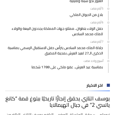
العبور نحو سبتة ومليلية
بلاغ من الديوان الملكي
حفل الولاء بتطوان.. ممثلو جهات المملكة يجددون البيعة والولاء
للملك محمد السادس
جلالة الملك محمد السادس يترأس حفل الاستقبال الرسمي بمناسبة
الذكرى الـ27 لعيد العرش بمدينة المضيق
‫‫‫‏‫أسبوع واحد مضت‬
بمناسبة عيد العرش.. عفو ملكي على 1788 شخصا
اخر الاخبار
يوسف التازي يحقق إنجازًا تاريخيًا ببلوغ قمة “كانغ
ياتسي 2” في جبال الهيمالايا
نيودلهي – حقق المتسلق المغربي اليافع يوسف التازي، البالغ من