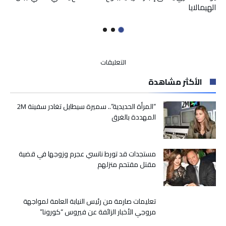
الهيمالايا
على
التعليقات
نصاب
الأكثر مشاهدة
باسم
القصر
الملكي
“المرأة الحديدية”.. سميرة سيطايل تغادر سفينة 2M
أوقع
المهددة بالغرق
بعشرات
الضحايا!
مغلقة
مستجدات قد تورط نانسي عجرم وزوجها في قضية
مقتل مقتحم منزلهم
تعليمات صارمة من رئيس النيابة العامة لمواجهة
مروجي الأخبار الزائفة عن فيروس “كورونا”