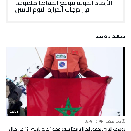
الأرصاد الجوية تتوقع انخفاصا ملموسا
في درجات الحرارة اليوم الاثنين
‫مقالات ذات صلة‬
رياضة
‫‫‫‏‫يومين مضت‬
0
32
يوسف التازي يحقق إنجازًا تاريخيًا ببلوغ قمة “كانغ ياتسي 2” في جبال