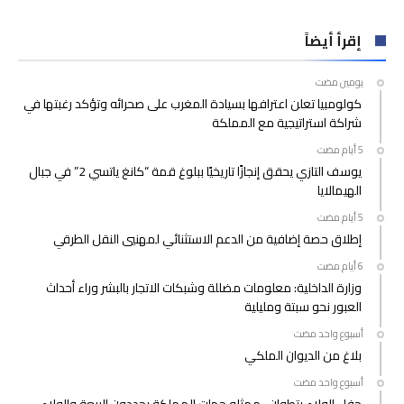
إقرأ أيضاً
‫‫‫‏‫يومين مضت‬
كولومبيا تعلن اعترافها بسيادة المغرب على صحرائه وتؤكد رغبتها في
شراكة استراتيجية مع المملكة
يوسف التازي يحقق إنجازًا تاريخيًا ببلوغ قمة “كانغ ياتسي 2” في جبال
الهيمالايا
إطلاق حصة إضافية من الدعم الاستثنائي لمهنيي النقل الطرقي
وزارة الداخلية: معلومات مضللة وشبكات الاتجار بالبشر وراء أحداث
العبور نحو سبتة ومليلية
‫‫‫‏‫أسبوع واحد مضت‬
بلاغ من الديوان الملكي
‫‫‫‏‫أسبوع واحد مضت‬