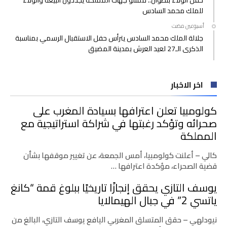
حفل الولاء بتطوان.. ممثلو جهات المملكة يجددون البيعة والولاء
للملك محمد السادس
‫‫‫‏‫أسبوعين مضت‬
جلالة الملك محمد السادس يترأس حفل الاستقبال الرسمي بمناسبة
الذكرى الـ27 لعيد العرش بمدينة المضيق
اخر الاخبار
كولومبيا تعلن اعترافها بسيادة المغرب على
صحرائه وتؤكد رغبتها في شراكة استراتيجية مع
المملكة
كالي – أعلنت كولومبيا، أمس الجمعة، عن تغيير موقفها بشأن
قضية الصحراء، مؤكدة اعترافها …
يوسف التازي يحقق إنجازًا تاريخيًا ببلوغ قمة “كانغ
ياتسي 2” في جبال الهيمالايا
نيودلهي – حقق المتسلق المغربي اليافع يوسف التازي، البالغ من