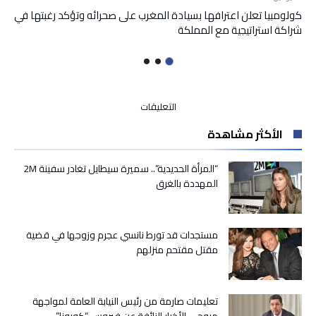
كولومبيا تعلن اعترافها بسيادة المغرب على صحرائه وتؤكد رغبتها في
شراكة استراتيجية مع المملكة
على
التعليقات
العثماني:
الأكثر مشاهدة
محاربة
الفساد
من
“المرأة الحديدية”.. سميرة سيطايل تغادر سفينة 2M
أولويات
المهددة بالغرق
هذه
الحكومة
مغلقة
مستجدات قد تورط نانسي عجرم وزوجها في قضية
مقتل مقتحم منزلهم
تعليمات صارمة من رئيس النيابة العامة لمواجهة