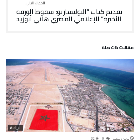
تقديم كتاب “البوليساريو: سقوط الورقة
الأخيرة” للإعلامي المصري هاني أبوزيد
‫مقالات ذات صلة‬
سياسة
‫‫‫‏‫يومين مضت‬
0
32