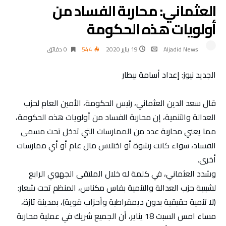
العثماني: محاربة الفساد من
أولويات هذه الحكومة
Aljadid News
19 يناير 2020
544
0 ‫دقائق‬
الجديد نيوز: إعداد أسامة بيطار
قال سعد الدين العثماني، رئيس الحكومة، الأمين العام لحزب
العدالة والتنمية، إن محاربة الفساد من أولويات هذه الحكومة،
مما يعني محاربة عدد من الممارسات التي تدخل تحت مسمى
الفساد، سواء كانت رشوة أو اختلاس مال عام أو أي ممارسات
أخرى.
وشدد العثماني، في كلمة له خلال الملتقى الجهوي الرابع
لشبيبة حزب العدالة والتنمية بفاس مكناس، المنظم تحت شعار:
(لا تنمية حقيقية بدون ديمقراطية وأحزاب قوية)، بمدينة تازة،
مساء امس السبت 18 يناير، أن الجميع شريك في عملية محاربة