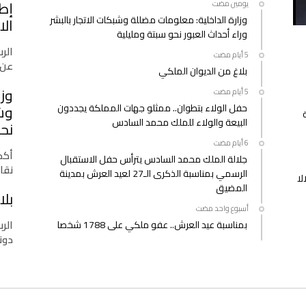
إط
‫‫‫‏‫يومين مضت‬
وزارة الداخلية: معلومات مضللة وشبكات الاتجار بالبشر
الا
وراء أحداث العبور نحو سبتة ومليلية
الرب
عن 
بلاغ من الديوان الملكي
وزا
حفل الولاء بتطوان.. ممثلو جهات المملكة يجددون
وشب
البيعة والولاء للملك محمد السادس
نحو
أكدت
جلالة الملك محمد السادس يترأس حفل الاستقبال
نقا
الرسمي بمناسبة الذكرى الـ27 لعيد العرش بمدينة
لا
المضيق
بلا
‫‫‫‏‫أسبوع واحد مضت‬
الرب
بمناسبة عيد العرش.. عفو ملكي على 1788 شخصا
دونا