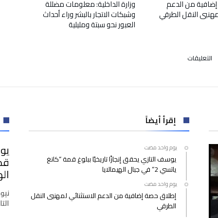
إضافية من الدعم
وزارة الداخلية: معلومات مضللة
لمهنيي النقل الطرقي
وشبكات الاتجار بالبشر وراء أحداث
العبور نحو سبتة ومليلية
على
التعليقات
من
أجل
التشاور
وتبادل
المعلومات
والخبرات.. بنك
إقرأ أيضاً
المغرب
ومجلس
يوس
‫‫‫‏‫يوم واحد مضت‬
المنافسة
يوسف التازي يحقق إنجازًا تاريخيًا ببلوغ قمة “كانغ
يوقعان
ياتسي 2” في جبال الهيمالايا
اتفاقية
اله
مغلقة
‫‫‫‏‫يوم واحد مضت‬
نيو
إطلاق حصة إضافية من الدعم الاستثنائي لمهنيي النقل
التازي
الطرقي