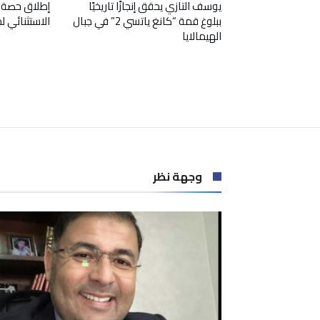
يوسف التازي يحقق إنجازًا تاريخيًا
إطلاق حصة 
ببلوغ قمة “كانغ ياتسي 2” في جبال
الاستثنائي 
الهيمالايا
وجهة نظر