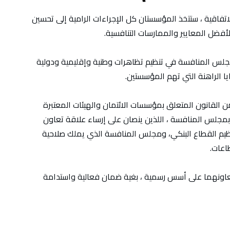
فاقية ، ستتخذ المؤسستان كل الإجراءات الرامية إلى تحسين
أفضل المعايير والممارسات التنافسية.
جلس المنافسة في تنظيم تظاهرات وطنية وإقليمية ودولية
 الراهنة التي تهم المؤسستين.
ن القانون المتعلق بمؤسسات الائتمان والهيئات المعتبرة
 بمجلس المنافسة ، اللذين ينصان على إرساء علاقة تعاون
ظيم القطاع البنكي، ومجلس المنافسة الذي يملك صلاحية
اعات.
تعاونهما على أسس رسمية ، بغية ضمان فعالية واستدامة