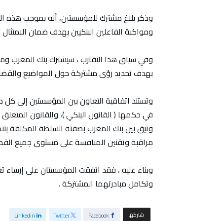
وذكر بلاغ مشترك للمؤسستين، أنه بموجب هذه الات
ومواكبة الفاعلين البنكيين بهدف ضمان الامتثال ل
وفي سياق هذا التقارب ، سيشترك بنك المغرب وم
بهدف تحديد رؤى مشتركة حول المواضيع والقضايا
وتستند اتفاقية التعاون بين المؤسستين إلى كل م
في حكمها ( القانون البنكي )، والقانون المتعلق
وثيق بين بنك المغرب بصفته السلطة المكلفة بتن
مراقبة وتقنين المنافسة على مستوى جميع القط
وبناء عليه ، فقد اتفقت المؤسستان على إرساء 
وتكامل مبادرتهما المشتركة .
‫‫ شاركها‬
Linkedin
Twitter
Facebook