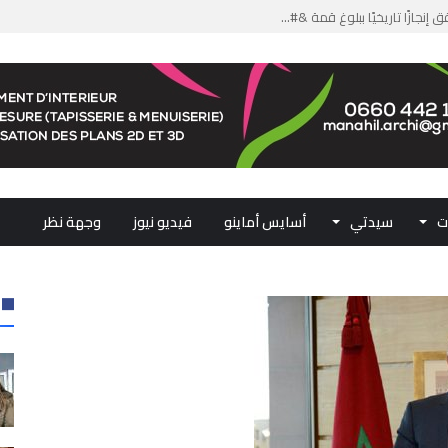
من الدعم الاستثنائي لمهنيي ال...
لومات مضللة وشبكات الاتجار ب...
ملكي...
.. ممثلو جهات المملكة يجددون ...
ت
سيدتي
أسايس أماينو
فيديو نيوز
وجهة نظر