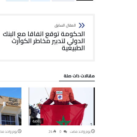
الحكومة توقع اتفاقا مع البنك
الدولي لتدبير مخاطر الكوارث
الطبيعية
‫مقالات ذات صلة‬
رياضة
‫‫‫‏‫يوم واحد مضت‬
0
24
‫‫‫‏‫يوم واحد م‬