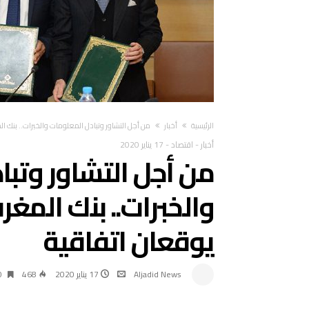
‫الرئيسية‬
أخبار
من أجل التشاور وتبادل المعلومات والخبرات.. بنك
أخبار
-
اقتصاد
-
17 يناير 2020
من أجل التشاور وتبا
والخبرات.. بنك الم
يوقعان اتفاقية
Aljadid News
17 يناير 2020
468
0 ‫‬