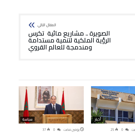
الصويرة .. مشاريع مائية تكرس
الرؤية الملكية لتنمية مستدامة
ومندمجة للعالم القروي
أخبار
سياسة
ضت
0
25
‫‫‫‏‫يومين مضت‬
0
37