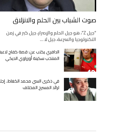
صوت الشباب بين الحلم والانزلاق
“جيل Z”، هو جيل الحلم والإصرار، جيل كبر في زمن
التكنولوجيا والسرعة، جيل لا …
الدافري يكتب عن: قصة كفاح لاعبة
المنتخب سكينة أوزراوي الديكي
في ذكرى السي محمد الكغاط.. إجلا
لرائد المسرح المختلف