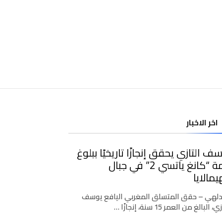
اخر الاخبار
ف التازي يحقق إنجازًا تاريخيًا ببلوغ
قمة “كانغ ياتسي 2” في جبال
يمالايا
دلهي – حقق المتسلق المغربي اليافع يوسف
، البالغ من العمر 15 سنة، إنجازًا …