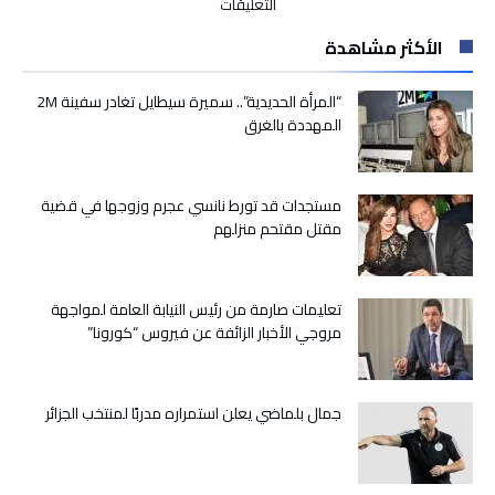
على
التعليقات
أخنوش:
الأكثر مشاهدة
160
ألف
شخص
“المرأة الحديدية”.. سميرة سيطايل تغادر سفينة 2M
سيستفيدون
المهددة بالغرق
من
التزود
بماء
مستجدات قد تورط نانسي عجرم وزوجها في قضية
الري
مقتل مقتحم منزلهم
ضمن
برنامج
اقتصاد
الماء
تعليمات صارمة من رئيس النيابة العامة لمواجهة
في
مروجي الأخبار الزائفة عن فيروس “كورونا”
الفلاحة
مغلقة
جمال بلماضي يعلن استمراره مدربًا لمنتخب الجزائر