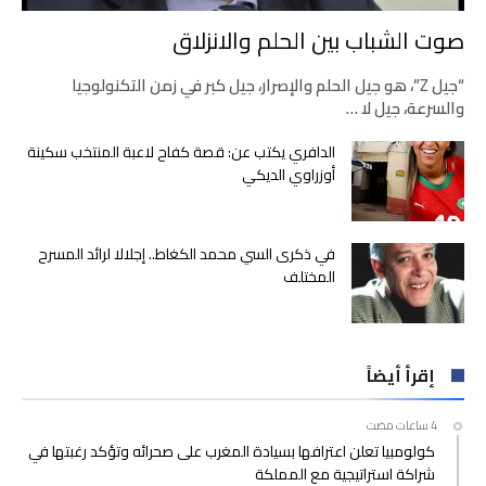
صوت الشباب بين الحلم والانزلاق
“جيل Z”، هو جيل الحلم والإصرار، جيل كبر في زمن التكنولوجيا
والسرعة، جيل لا …
الدافري يكتب عن: قصة كفاح لاعبة المنتخب سكينة
أوزراوي الديكي
في ذكرى السي محمد الكغاط.. إجلالا لرائد المسرح
المختلف
إقرأ أيضاً
كولومبيا تعلن اعترافها بسيادة المغرب على صحرائه وتؤكد رغبتها في
شراكة استراتيجية مع المملكة