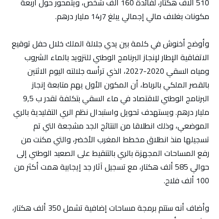
510 آلاف هكتار، لفائدة 160 ألف شخص، ويتمحور حول أربعة
مكونات بغلاف مالي إجمالي يبلغ 7ر14 مليار درهم.
وأوضح أخنوش في كلمة بين يدي جلالة الملك خلال حفل توقيع
الاتفاقية الإطار لإنجاز البرنامج الوطني للتزويد بالماء الشروب
ومياه السقي 2020-2027، الذي ترأسه جلالته اليوم الاثنين
بالقصر الملكي بالرباط، أن المكون الأول يهم متابعة إنجاز
البرنامج الوطني للاقتصاد في ماء السقي بتكلفة تقدر ب 9,5
مليار درهم. ويستهدف تحويل واستبدال نظم الري التقليدية بالري
الموضعي، وذلك انطلاقا من النتائج الجد مشجعة التي تم
تسجيلها منذ انطلاق مخطط المغرب الأخضر، والتي مكنت من
رفع المساحات المجهزة بالري بالتنقيط على الصعيد الوطني إلى
حوالي 585 ألف هكتار، مع تسجيل آثار جد إيجابية همت أكثر من
100 ألف فلاح.
وأضاف أنه ستتم برمجة مساحات إضافية تشمل 350 ألف هكتار،