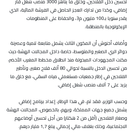
تحسين دخل الفلاحين، وخلق ما يناهز 3000 منصب شغل قار
إضافي، وكذا من تدارك العجز الحاصل في الفرشة المائية، الذي
يقدر سنويا بـ100 مليون م3، والحفاظ على المنظومات
الإيكولوجية بالمنطقة.
وأضاف أخنوش أن المكون الثالث يشمل متابعة تنمية وعصرنة
دوائر الري الصغير والمتوسط، خاصة داخل المجالات الهشة حيث
مكنت المجهودات المبذولة منذ انطلاق مخطط المغرب الأخضر،
من تحسين الدخل بالنسبة لحوالي 80 ألف فلاح صغير، وتأطير
الفلاحين في إطار جمعيات مستعملي مياه السقي، مع خلق ما
يزيد على 7 آلاف منصب شغل إضافي.
وحسب الوزير، فقد تم، في هذا الإطار، إعداد برنامج إضافي
يشمل جميع جهات المملكة، ويهم، بالخصوص، المجالات الهشة
وصغار الفلاحين (أقل من 2 هكتار) من أجل تحسين أوضاعهم
الاجتماعية، وذلك بغلاف مالي إجمالي يبلغ 1,7 مليار درهم.