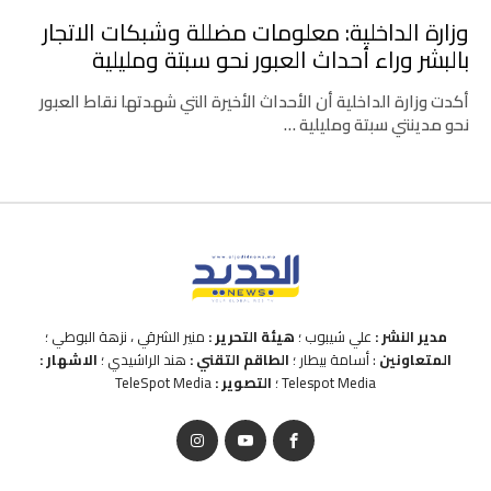
وزارة الداخلية: معلومات مضللة وشبكات الاتجار
بالبشر وراء أحداث العبور نحو سبتة ومليلية
أكدت وزارة الداخلية أن الأحداث الأخيرة التي شهدتها نقاط العبور
نحو مدينتي سبتة ومليلية …
مدير النشر :
علي شيبوب ؛
هيئة التحرير :
منير الشرقي ، نزهة البوطي ؛
المتعاونين
: أسامة بيطار ؛
الطاقم التقني :
هند الراشيدي ؛
الاشهار :
Telespot Media ؛
التصوير :
TeleSpot Media