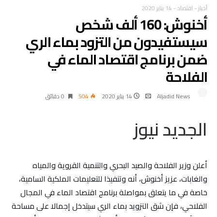
أخبار
-
اقتصاد
-
14 يناير 2020
أخنوش: 160 ألف شخص
سيستفيدون من التزود بماء الري
ضمن برنامج اقتصاد الماء في
الفلاحة
Aljadid News
14 يناير 2020
504
0 ‫دقائق‬
الجديد نيوز
أعلن وزير الفلاحة والصيد البحري والتنمية القروية والمياه
والغابات، عزيز أخنوش، أنه وتنفيذا للتعليمات الملكية السامية،
خاصة في ما يتعلق بمواصلة برنامج اقتصاد الماء في المجال
الفلاحي، فإن شق التزويد بماء الري سيتدخل إجمالا على مساحة