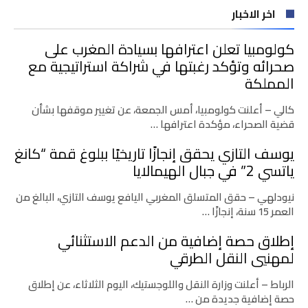
اخر الاخبار
كولومبيا تعلن اعترافها بسيادة المغرب على
صحرائه وتؤكد رغبتها في شراكة استراتيجية مع
المملكة
كالي – أعلنت كولومبيا، أمس الجمعة، عن تغيير موقفها بشأن
قضية الصحراء، مؤكدة اعترافها …
يوسف التازي يحقق إنجازًا تاريخيًا ببلوغ قمة “كانغ
ياتسي 2” في جبال الهيمالايا
نيودلهي – حقق المتسلق المغربي اليافع يوسف التازي، البالغ من
العمر 15 سنة، إنجازًا …
إطلاق حصة إضافية من الدعم الاستثنائي
لمهنيي النقل الطرقي
الرباط – أعلنت وزارة النقل واللوجستيك، اليوم الثلاثاء، عن إطلاق
حصة إضافية جديدة من …