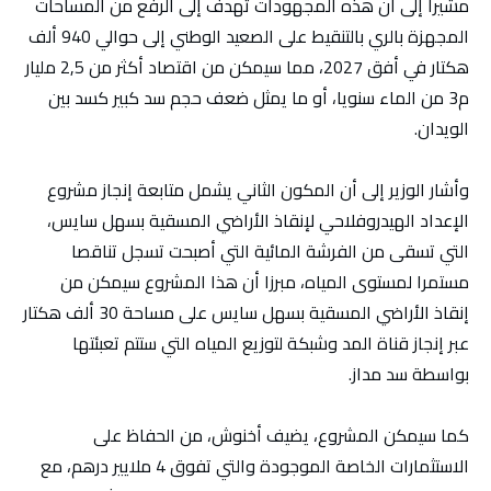
مشيرا إلى أن هذه المجهودات تهدف إلى الرفع من المساحات
المجهزة بالري بالتنقيط على الصعيد الوطني إلى حوالي 940 ألف
هكتار في أفق 2027، مما سيمكن من اقتصاد أكثر من 2,5 مليار
م3 من الماء سنويا، أو ما يمثل ضعف حجم سد كبير كسد بين
الويدان.
وأشار الوزير إلى أن المكون الثاني يشمل متابعة إنجاز مشروع
الإعداد الهيدروفلاحي لإنقاذ الأراضي المسقية بسهل سايس،
التي تسقى من الفرشة المائية التي أصبحت تسجل تناقصا
مستمرا لمستوى المياه، مبرزا أن هذا المشروع سيمكن من
إنقاذ الأراضي المسقية بسهل سايس على مساحة 30 ألف هكتار
عبر إنجاز قناة المد وشبكة لتوزيع المياه التي ستتم تعبئتها
بواسطة سد مداز.
كما سيمكن المشروع، يضيف أخنوش، من الحفاظ على
الاستثمارات الخاصة الموجودة والتي تفوق 4 ملايير درهم، مع