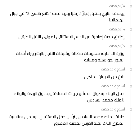
يوسف التازي يحقق إنجازًا تاريخيًا ببلوغ قمة “كانغ ياتسي 2” في جبال
الهيمالايا
إطلاق حصة إضافية من الدعم الاستثنائي لمهنيي النقل الطرقي
وزارة الداخلية: معلومات مضللة وشبكات الاتجار بالبشر وراء أحداث
العبور نحو سبتة ومليلية
‫‫‫‏‫أسبوع واحد مضت‬
بلاغ من الديوان الملكي
‫‫‫‏‫أسبوع واحد مضت‬
حفل الولاء بتطوان.. ممثلو جهات المملكة يجددون البيعة والولاء
للملك محمد السادس
‫‫‫‏‫أسبوع واحد مضت‬
جلالة الملك محمد السادس يترأس حفل الاستقبال الرسمي بمناسبة
الذكرى الـ27 لعيد العرش بمدينة المضيق