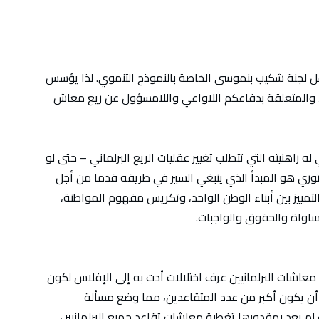
ل لجنة شكيب بنموسى الخاصة بالنموذج التنموي. لذا يؤسس
 والمتعلقة بدفاعكم اللاواعي واللامسؤول عن ريع معاش
 راهنيته التي تتطلب تغيير عقليات الريع البرلماني – حتى لو
وري هو المبدأ الذي ينبغي السير في طريقه قدما من أجل
ييز بين أبناء الوطن الواحد، وتكريس مفهوم المواطنة،
ساواة والحقوق والواجبات.
معاشات البرلمانيين عرف اختلالات أدت به إلى الإفلاس لكون
أن يكون أكبر من عدد المتقاعدين، مما وضع مسألة
م يعد بمقدورها تغطية معاشات تقاعد جميع البرلمانيين