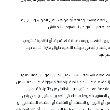
هي صفة وليست وظيفة أو مهنة كباقي المهن، وبالتالي ما
 وعليه فإن التعويض لا يستوجب المعاش.
ي وبين الشعب وليست علاقة تعاقدية، أو نظامية تستوجب
 يفقد راتبه في مهنته الأصلية طوال فترة انتدابه حيث
مراقبة.
حكومية السابقة الانكباب على تحيين القوانين وملاءمتها
تهن المزايدة، فلو كانت عندنا نخبة برلمانية مسؤولة لكانت جعلت من
لملاءمة مع الدستور، عبر الإنطلاق من ذاتها، فقانون
دستور، خصوصا ما جاء في تصدير الدستور : والذي ينص
و اللون أو المعتقد أو الثقافة أو الانتماء الاجتماعي أو
اللغة او الإعاقة أو أي وضع شخصي مهما كان” والفقرة الأولى من الفصل 6 التي تنص على أن “القانون هو