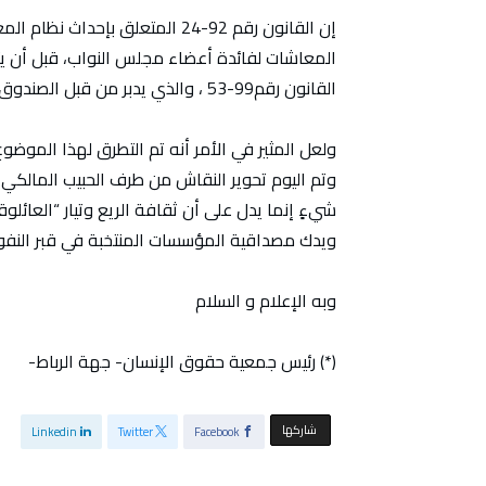
إن القانون رقم 92-24 المتعلق بإح
المعاشات لفائدة أعضاء مجلس النواب، قبل أن 
القانون رقم99-53 ، والذي يدبر من قبل الصندوق الوطني للتقاعد والتأمين التابع لصندوق الإيداع والتدبير.
ولعل المثير في الأمر أنه تم التطرق لهذا الموض
وتم اليوم تحوير النقاش من طرف الحبيب المالكي 
شيءٍ إنما يدل على أن ثقافة الريع وتيار “العائل
ويدك مصداقية المؤسسات المنتخبة في قبر النفور 
وبه الإعلام و السلام
(*) رئيس جمعية حقوق الإنسان- جهة الرباط-
‫‫ شاركها‬
Linkedin
Twitter
Facebook