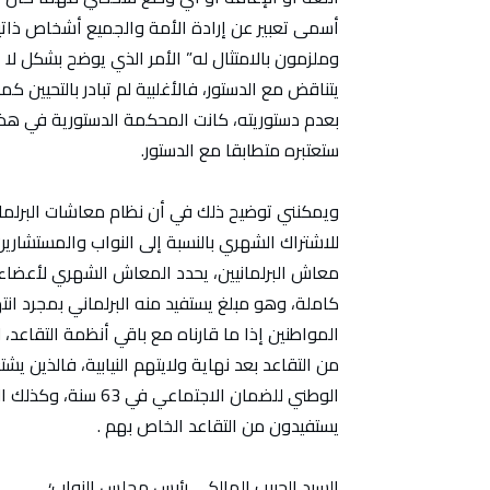
أسمى تعبير عن إرادة الأمة والجميع أشخاص ذاتي
وملزمون بالامتثال له” الأمر الذي يوضح بشكل لا غ
يتناقض مع الدستور، فالأغلبية لم تبادر بالتحيين ك
بعدم دستوريته، كانت المحكمة الدستورية في هذا
ستعتبره متطابقا مع الدستور.
للاشتراك الشهري بالنسبة إلى النواب والمستشاري
كاملة، وهو مبلغ يستفيد منه البرلماني بمجرد انت
المواطنين إذا ما قارناه مع باقي أنظمة التقاعد،
من التقاعد بعد نهاية ولايتهم النيابية، فالذين
الوطني للضمان الاجتم
يستفيدون من التقاعد الخاص بهم .
السيد الحبيب المالكي رئيس مجلس النواب؛