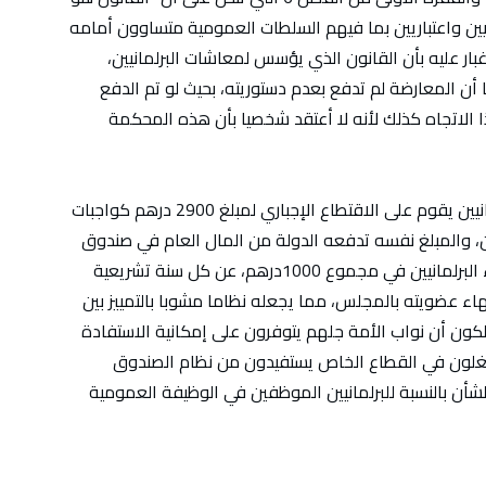
ين واعتباريين بما فيهم السلطات العمومية متساوون أمامه
بار عليه بأن القانون الذي يؤسس لمعاشات البرلمانيين،
ما أن المعارضة لم تدفع بعدم دستوريته، بحيث لو تم الدفع
 الاتجاه كذلك لأنه لا أعتقد شخصيا بأن هذه المحكمة
ويمكنني توضيح ذلك في أن نظام معاشات البرلمانيين يقوم على الاقتطاع الإجباري لمبلغ 2900 درهم كواجبات
ن، والمبلغ نفسه تدفعه الدولة من المال العام في صندوق
معاش البرلمانيين، يحدد المعاش الشهري لأعضاء البرلمانيين في مجموع 1000درهم، عن كل سنة تشريعية
هاء عضويته بالمجلس، مما يجعله نظاما مشوبا بالتمييز بين
 لكون أن نواب الأمة جلهم يتوفرون على إمكانية الاستفادة
 يشتغلون في القطاع الخاص يستفيدون من نظام الصندوق
اعي في 63 سنة، وكذلك الشأن بالنسبة للبرلمانيين الموظفين في الوظيفة العمومية