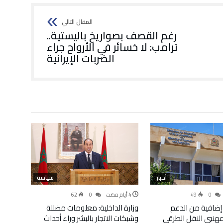
رغم القصف بصواريخ باليستية..
ترامب: لا خسائر في الأرواح جراء
الضربات الإيرانية
أخبار
سياسة
62
0
49
0
إضافية من الدعم
وزارة الداخلية: معلومات مضللة
لمهنيي النقل الطرقي
وشبكات الاتجار بالبشر وراء أحداث