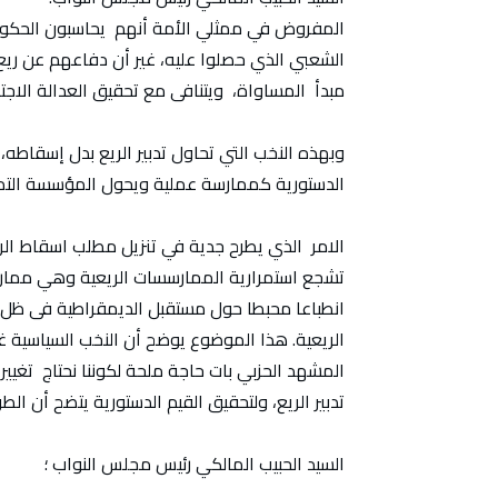
المفروض في ممثلي الأمة أنهم يحاسبون الحكو
الشعبي الذي حصلوا عليه، غير أن دفاعهم عن ريع
مبدأ المساواة، ويتنافى مع تحقيق العدالة الاجتما
وبهذه النخب التي تحاول تدبير الريع بدل إسقاطه
الدستورية كممارسة عملية ويحول المؤسسة التمث
الامر الذي يطرح جدية في تنزيل مطلب اسقاط الر
تشجع استمرارية الممارسسات الريعية وهي ممارس
انطباعا محبطا حول مستقبل الديمقراطية فى ظل و
الريعية. هذا الموضوع يوضح أن النخب السياسية غ
المشهد الحزبي بات حاجة ملحة لكوننا نحتاج تغيي
تدبير الريع، ولتحقيق القيم الدستورية يتضح أن الطر
السيد الحبيب المالكي رئيس مجلس النواب ؛