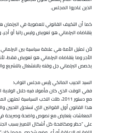
الذين غادروا المجلس.
كما أن التكييف القانوني للعضوية في البرلمان 
يتقاضاه البرلماني هو تعويض وليس راتبا أو أجر،
لأن تمثيل الأمة هي علاقة سياسية بين البرلمان
الأجر وما يتقاضاه البرلماني هو تعويض فقط، لأنه
يخصص البرلماني جل وقته بالانشغال بالتشريع وال
السيد الحبيب المالكي رئيس مجلس النواب؛
ففي الوقت الذي كان مأمولا فيه خلال الولاية ال
مع دستور 2011، ظلت النخب السياسية تم
هذا القانون أول القوانين التي تستحق التحيين وا
المعاشات يتعارض مع نصوص واضحة وصريحة في ال
على “حظر ومكافحة كل أشكال التمييز بسبب الجنس أ