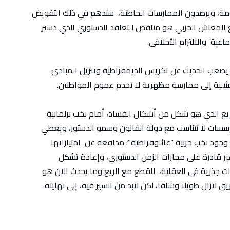
مة، ويرصدون الممارسات الخاطئة، سندهم في ذلك التفويض
 المعاش الحزبي هو مناقض للتعاقد الدستوري الذي دستر
عية والالتزام الأخلاقى.
، يصعب الحديث عن تكريس الديمقراطية وتنزيل المبادئ
يلية إلى ممارسة مظهرية لا تخدم عموم المواطنين.
يع الذي هو شكل من أشكال الفساد، أمام نخب برلمانية
سات لا تتناسب مع دولة القانون وسمو الدستور، ويعطي
جود نخب حزبية “عائلوقراطية”؛ مدافعة عن امتيازاتها
ير قادرة على مجارات الزمن الدستوري، وإعادة تشكل
رات جذرية فى العقلية، للقطع مع الريع وما يحدث الان هو
يق لازال طويلا وشاقا، لكن لابد من السير فيه، إلى نهايته.