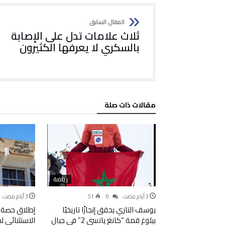
ثلاث علامات تدل على الإصابة
بالسكري لا يعرفها الكثيرون
‫مقالات ذات صلة‬
رياضة
51
0
يوسف التازي يحقق إنجازًا تاريخيًا
إطلاق حصة 
ببلوغ قمة “كانغ ياتسي 2” في جبال
الاستثنائي 