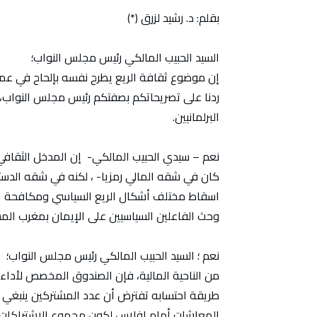
بقلم: د. رشيد لزرق (*)
السيد الحبيب المالكي رئيس مجلس النواب؛
إن موضوع ثقافة الريع يطرح نفسه بإلحاح في عم
ردنا على تصريحاتكم بصفتكم رئيس مجلس النواب،
البرلمانيين.
نعم – سيدي الحبيب المالكي- إن المدخل الثقافي له
كان في شقه المالي رمزيا- ، لكنه في شقه الدست
اسقاط مختلف أشكال الريع السياسي ومكافحة التم
وحث الفاعلين السياسيين على الإيمان بمغرب الم
نعم ؛ السيد الحبيب المالكي رئيس مجلس النواب؛
من الناحية المالية، فإن الصندوق المخصص لأداء 
طريقة احتسابه تفترض أن عدد المشتركين ينبغي 
المعاشات أمام إفلاس لكون مجموع الاشتراكات ل