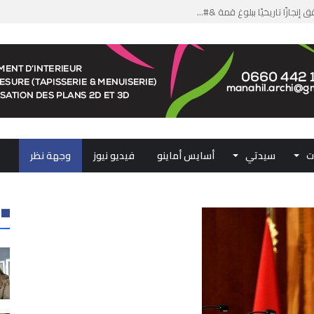
من الدعم الاستثنائي لمهنيي ال...
لومات مضللة وشبكات الاتجار ب...
ملكي...
.. ممثلو جهات المملكة يجددون ...
ت
سيدتي
أسايس أماينو
فيديو نيوز
وجهة نظر