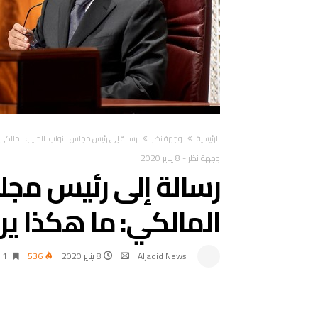
‫الرئيسية‬
وجهة نظر
رسالة إلى رئيس مجلس النواب: الحبيب المالكي
وجهة نظر
-
8 يناير 2020
رسالة إلى رئيس مجل
المالكي: ما هكذا ي
Aljadid News
8 يناير 2020
536
1 ‫دقائق‬