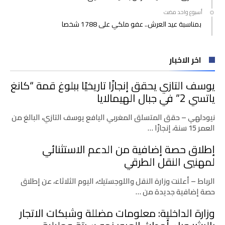
‫‫‫‏‫أسبوع واحد مضت‬
بمناسبة عيد العرش.. عفو ملكي على 1788 شخصا
اخر الاخبار
يوسف التازي يحقق إنجازًا تاريخيًا ببلوغ قمة “كانغ
ياتسي 2” في جبال الهيمالايا
نيودلهي – حقق المتسلق المغربي اليافع يوسف التازي، البالغ من
العمر 15 سنة، إنجازًا …
إطلاق حصة إضافية من الدعم الاستثنائي
لمهنيي النقل الطرقي
الرباط – أعلنت وزارة النقل واللوجستيك، اليوم الثلاثاء، عن إطلاق
حصة إضافية جديدة من …
وزارة الداخلية: معلومات مضللة وشبكات الاتجار