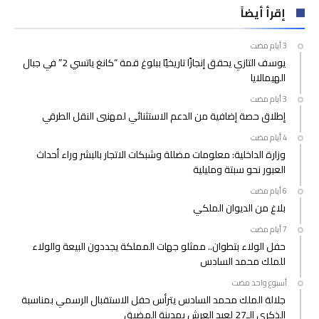
إقرأ أيضاً
يوسف التازي يحقق إنجازًا تاريخيًا ببلوغ قمة “كانغ ياتسي 2” في جبال
الهيمالايا
إطلاق حصة إضافية من الدعم الاستثنائي لمهنيي النقل الطرقي
وزارة الداخلية: معلومات مضللة وشبكات الاتجار بالبشر وراء أحداث
العبور نحو سبتة ومليلية
بلاغ من الديوان الملكي
حفل الولاء بتطوان.. ممثلو جهات المملكة يجددون البيعة والولاء
للملك محمد السادس
‫‫‫‏‫أسبوع واحد مضت‬
جلالة الملك محمد السادس يترأس حفل الاستقبال الرسمي بمناسبة
الذكرى الـ27 لعيد العرش بمدينة المضيق