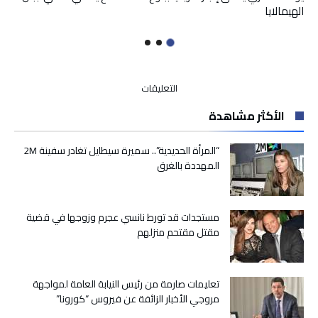
الهيمالايا
على
التعليقات
لجنة
الأكثر مشاهدة
بنموسى
تدشن
عملها
“المرأة الحديدية”.. سميرة سيطايل تغادر سفينة 2M
بالاستماع
المهددة بالغرق
إلى
الأحزاب
والنقابات
مستجدات قد تورط نانسي عجرم وزوجها في قضية
مغلقة
مقتل مقتحم منزلهم
تعليمات صارمة من رئيس النيابة العامة لمواجهة
مروجي الأخبار الزائفة عن فيروس “كورونا”