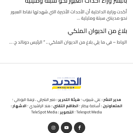
بالبشر وراء أحداث العبور نحو سبتة ومليلية
أكدت وزارة الداخلية أن الأحداث الأخيرة التي شهدتها نقاط العبور
نحو مدينتي سبتة ومليلية …
بلاغ من الديوان الملكي
الرباط – في ما يلي بلاغ من الديوان الملكي .. ” الرئيس دونالد ج. …
مدير النشر :
علي شيبوب ؛
هيئة التحرير :
منير الشرقي ، نزهة البوطي ؛
المتعاونين
: أسامة بيطار ؛
الطاقم التقني :
هند الراشيدي ؛
الاشهار :
Telespot Media ؛
التصوير :
TeleSpot Media