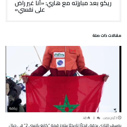
ريكو بعد مبارزته مع هاري: «أنا غير راض
على نفسي»
‫مقالات ذات صلة‬
رياضة
48
0
يوسف التازي يحقق إنجازًا تاريخيًا ببلوغ قمة “كانغ ياتسي 2” في جبال