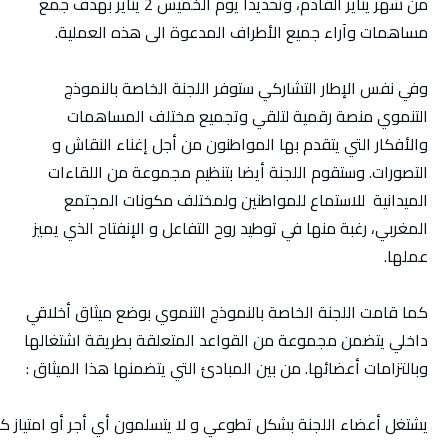
من شهر يناير القادم، وتحديدا يوم الخميس 2 يناير بهدف جمع
مساهمات وآراء جميع الأطراف المدعوة الى هذه العملية.
وفي نفس الإطار التشاركي ستوفر اللجنة الخاصة بالنموذج
التنموي منصة رقمية لتلقي وتجميع مختلف المساهمات
والأفكار التي يتقدم بها المواطنون من أجل إغناء النقاش و
التصورات. وستقوم اللجنة أيضا بتنظيم مجموعة من اللقاءات
الميدانية للاستماع للمواطنين ولمختلف مكونات المجتمع
المغربي، رغبة منها في توطيد روح التفاعل و الإنفتاح الذي يميز
عملها.
كما قامت اللجنة الخاصة بالنموذج التنموي بوضع ميثاق أخلاقي
داخلي يتضمن مجموعة من القواعد المتعلقة بطريقة اشتغالها
وبالتزامات أعضائها. من بين المبادئ التي يتضمنها هذا الميثاق :
يشتغل أعضاء اللجنة بشكل تطوعي و لا يتسلمون أي أجر أو امتياز كي