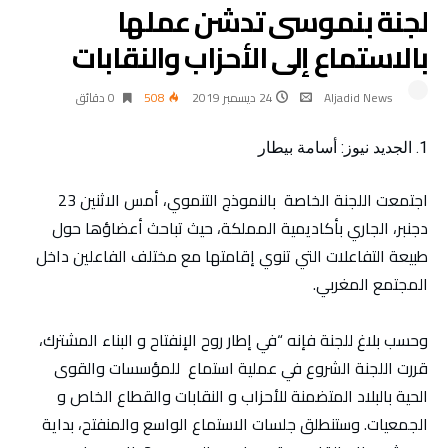
لجنة بنموسى تدشن عملها
بالاستماع إلى الأحزاب والنقابات
Aljadid News
24 ديسمبر 2019
508
0 ‫دقائق‬
الجديد نيوز: أسامة بيطار
اجتمعت اللجنة الخاصة بالنموذج التنموي، أمس الاثنين 23
دجنبر، الجاري بأكاديمية المملكة، حيث تباحث أعضاؤها حول
طبيعة التفاعلات التي تنوي إقامتها مع مختلف الفاعلين داخل
المجتمع المغربي.
وحسب بلاغ للجنة فإنه “في إطار روح الإنفتاح و البناء المشترك،
قررت اللجنة الشروع في عملية استماع للمؤسسات والقوى
الحية بالبلاد المتضمنة للأحزاب و النقابات والقطاع الخاص و
الجمعيات. وستنطلق جلسات الاستماع الواسع والمنفتح، بداية