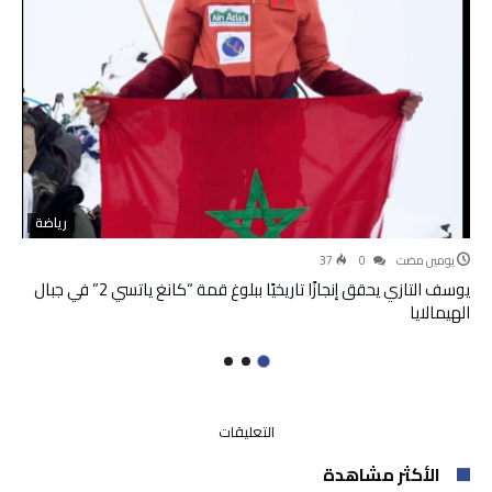
رياضة
‫‫‫‏‫يومين مضت‬
0
37
يوسف التازي يحقق إنجازًا تاريخيًا ببلوغ قمة “كانغ ياتسي 2” في جبال
الهيمالايا
على
التعليقات
برلمانيون
الأكثر مشاهدة
يهدرون