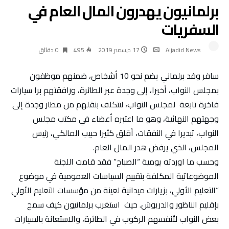
برلمانيون يهدرون المال العام في
السفريات
Aljadid News
17 ديسمبر 2019
495
0 ‫دقائق‬
سافر وفد برلماني يضم نحو 10 أشخاص، ضمنهم موظفون
بمجلس النواب، أخيرا، إلى وجدة عبر الطائرة، ورافقتهم برا سيارات
فاخرة تابعة لمجلس النواب، لتتكلف بنقلهم من مطار وجدة إلى
وجهتهم النهائية، وهو ما اعتبره أعضاء في مكتب مجلس
النواب، تبديرا في النفقات، أقلق كثيرا حبيب المالكي، رئيس
المجلس، الذي يرفض هدر المال العام.
وحسب ما اوردته يومية “الصباح” فقد قامت اللجنة
الموضوعاتية المكلفة بتقييم السياسات العمومية في موضوع
“التعليم الأولي، بزيارات ميدانية لعينة من مؤسسات التعليم الأولي
بإقليم الناظور والدريوش. حيث استغرب برلمانيون كيف سمح
بعض النواب لأنفسهم الركوب في الطائرة، والاستعانة بالسيارات