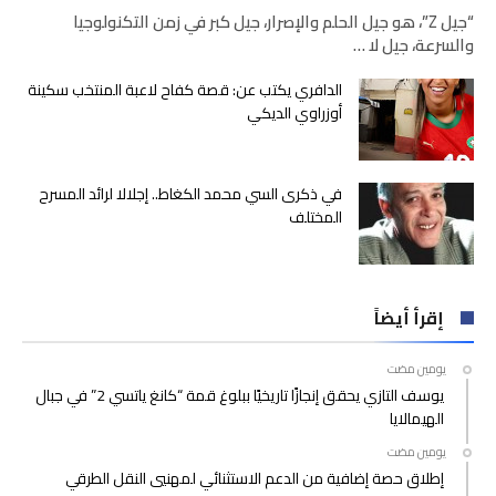
“جيل Z”، هو جيل الحلم والإصرار، جيل كبر في زمن التكنولوجيا
والسرعة، جيل لا …
الدافري يكتب عن: قصة كفاح لاعبة المنتخب سكينة
أوزراوي الديكي
في ذكرى السي محمد الكغاط.. إجلالا لرائد المسرح
المختلف
إقرأ أيضاً
‫‫‫‏‫يومين مضت‬
يوسف التازي يحقق إنجازًا تاريخيًا ببلوغ قمة “كانغ ياتسي 2” في جبال
الهيمالايا
‫‫‫‏‫يومين مضت‬
إطلاق حصة إضافية من الدعم الاستثنائي لمهنيي النقل الطرقي