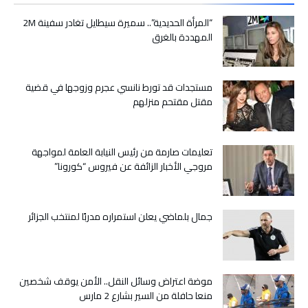
المال
العام
“المرأة الحديدية”.. سميرة سيطايل تغادر سفينة 2M
في
المهددة بالغرق
السفريات
مغلقة
مستجدات قد تورط نانسي عجرم وزوجها في قضية
مقتل مقتحم منزلهم
تعليمات صارمة من رئيس النيابة العامة لمواجهة
مروجي الأخبار الزائفة عن فيروس “كورونا”
جمال بلماضي يعلن استمراره مدربًا لمنتخب الجزائر
موضة اعتراض وسائل النقل.. الأمن يوقف شخصين
منعا حافلة من السير بشارع 2 مارس