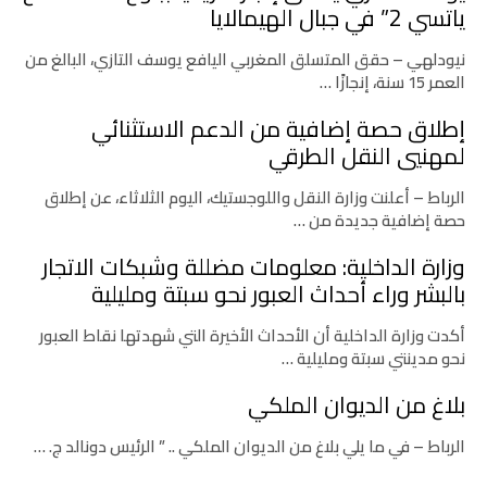
ياتسي 2” في جبال الهيمالايا
نيودلهي – حقق المتسلق المغربي اليافع يوسف التازي، البالغ من
العمر 15 سنة، إنجازًا …
إطلاق حصة إضافية من الدعم الاستثنائي
لمهنيي النقل الطرقي
الرباط – أعلنت وزارة النقل واللوجستيك، اليوم الثلاثاء، عن إطلاق
حصة إضافية جديدة من …
وزارة الداخلية: معلومات مضللة وشبكات الاتجار
بالبشر وراء أحداث العبور نحو سبتة ومليلية
أكدت وزارة الداخلية أن الأحداث الأخيرة التي شهدتها نقاط العبور
نحو مدينتي سبتة ومليلية …
بلاغ من الديوان الملكي
الرباط – في ما يلي بلاغ من الديوان الملكي .. ” الرئيس دونالد ج. …