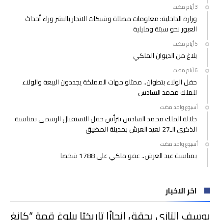
وزارة الداخلية: معلومات مضللة وشبكات الاتجار بالبشر وراء أحداث
العبور نحو سبتة ومليلية
بلاغ من الديوان الملكي
حفل الولاء بتطوان.. ممثلو جهات المملكة يجددون البيعة والولاء
للملك محمد السادس
‫‫‫‏‫أسبوع واحد مضت‬
جلالة الملك محمد السادس يترأس حفل الاستقبال الرسمي بمناسبة
الذكرى الـ27 لعيد العرش بمدينة المضيق
‫‫‫‏‫أسبوع واحد مضت‬
بمناسبة عيد العرش.. عفو ملكي على 1788 شخصا
اخر الاخبار
يوسف التازي يحقق إنجازًا تاريخيًا ببلوغ قمة “كانغ