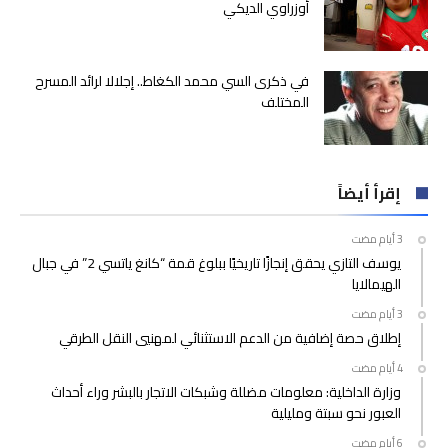
أوزراوي الديكي
في ذكرى السي محمد الكغاط.. إجلالا لرائد المسرح
المختلف
إقرأ أيضاً
يوسف التازي يحقق إنجازًا تاريخيًا ببلوغ قمة “كانغ ياتسي 2” في جبال
الهيمالايا
إطلاق حصة إضافية من الدعم الاستثنائي لمهنيي النقل الطرقي
وزارة الداخلية: معلومات مضللة وشبكات الاتجار بالبشر وراء أحداث
العبور نحو سبتة ومليلية