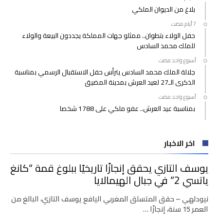
بلاغ من الديوان الملكي
حفل الولاء بتطوان.. ممثلو جهات المملكة يجددون البيعة والولاء
للملك محمد السادس
‫‫‫‏‫أسبوع واحد مضت‬
جلالة الملك محمد السادس يترأس حفل الاستقبال الرسمي بمناسبة
الذكرى الـ27 لعيد العرش بمدينة المضيق
‫‫‫‏‫أسبوع واحد مضت‬
بمناسبة عيد العرش.. عفو ملكي على 1788 شخصا
اخر الاخبار
يوسف التازي يحقق إنجازًا تاريخيًا ببلوغ قمة “كانغ
ياتسي 2” في جبال الهيمالايا
نيودلهي – حقق المتسلق المغربي اليافع يوسف التازي، البالغ من
العمر 15 سنة، إنجازًا …